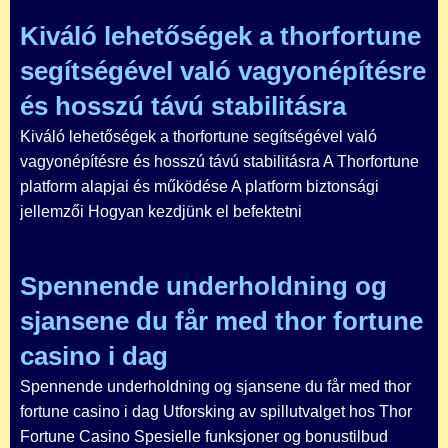
Kiváló lehetőségek a thorfortune
segítségével való vagyonépítésre
és hosszú távú stabilitásra
Kiváló lehetőségek a thorfortune segítségével való
vagyonépítésre és hosszú távú stabilitásra A Thorfortune
platform alapjai és működése A platform biztonsági
jellemzői Hogyan kezdjünk el befektetni
Spennende underholdning og
sjansene du får med thor fortune
casino i dag
Spennende underholdning og sjansene du får med thor
fortune casino i dag Utforsking av spillutvalget hos Thor
Fortune Casino Spesielle funksjoner og bonustilbud