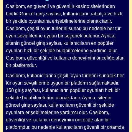
Casibom, en güvenli ve güvenilir kasino sitelerinden
biridir. Güncel giriş sayfası, kullanıcıların rahatça ve hızlı
bir şekilde oyunlarına erişebilmelerine olanak tanır.
Casibom, çeşitli oyun türlerini sunar, bu nedenle her tür
oyun sevgililerine uygun bir seçenek bulunur. Ayrıca,
sitenin güncel giriş sayfası, kullanıcıların en popüler
oyunları hızlı bir şekilde bulabilmelerine yardımcı olur.
Casibom, güvenliği ve kullanıcı deneyimini önceliğe alan
bir platformdur.
Casibom, kullanıcılarına çeşitli oyun türlerini sunarak her
tür oyun sevgililerine uygun bir platform sağlamaktadır.
158 giriş sayfası, kullanıcıların popüler oyunları hızlı bir
şekilde bulabilmelerine olanak tanır. Ayrıca, sitenin
güncel giriş sayfası, kullanıcıların güvenli bir şekilde
oyunlara erişebilmelerine yardımcı olur. Casibom,
güvenliği ve kullanıcı deneyimini önceliğe alan bir
platformdur, bu nedenle kullanıcıların güvenli bir ortamda