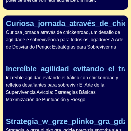
potentiels et de voir leur audience diminuer.
Curiosa_jornada_através_de_chic
Curiosa jornada através de chickenroad, um desafio de
agilidade e sobrevivência para todos os jogadores A Arte
de Desviar do Perigo: Estratégias para Sobreviver na
Increíble_agilidad_evitando_el_tr
Increíble agilidad evitando el tráfico con chickenroad y
reflejos desafiantes para sobrevivir El Arte de la
Supervivencia Avícola: Estrategias Básicas
Maximización de Puntuación y Riesgo
Strategia_w_grze_plinko_gra_gdzi
Strategia w grze plinko gra, gdzie precyzja spotyka się z