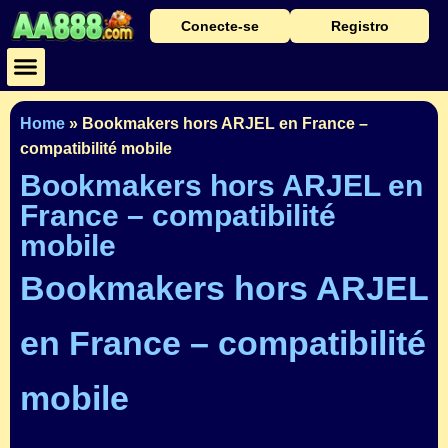
Conecte-se
Registro
Baixar Aplicativo
Caça Níqueis
Cassino Ao Vivo
Home
»
Bookmakers hors ARJEL en France –
compatibilité mobile
Bookmakers hors ARJEL en
France – compatibilité
mobile
Bookmakers hors ARJEL
en France – compatibilité
mobile