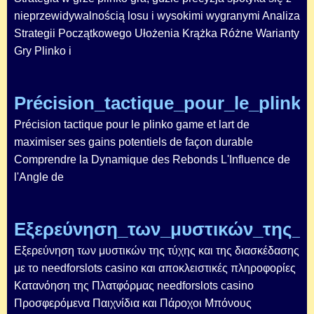
nieprzewidywalnością losu i wysokimi wygranymi Analiza
Strategii Początkowego Ułożenia Krążka Różne Warianty
Gry Plinko i
Précision_tactique_pour_le_plink
Précision tactique pour le plinko game et lart de
maximiser ses gains potentiels de façon durable
Comprendre la Dynamique des Rebonds L'Influence de
l'Angle de
Εξερεύνηση_των_μυστικών_της_τ
Εξερεύνηση των μυστικών της τύχης και της διασκέδασης
με το needforslots casino και αποκλειστικές πληροφορίες
Κατανόηση της Πλατφόρμας needforslots casino
Προσφερόμενα Παιχνίδια και Πάροχοι Μπόνους