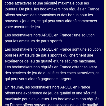
cotes attractives et une sécurité maximale pour les
joueurs. De plus, les bookmakers non régulés en France
offrent souvent des promotions et des bonus pour les
nouveaux joueurs, ce qui peut vous aider à commencer
votre aventure de jeu.
Les bookmakers hors ARJEL en France : une solution
pour les amateurs de paris sportifs
Les bookmakers hors ARJEL en France sont une solution
pour les amateurs de paris sportifs qui cherchent une
expérience de jeu de qualité et une sécurité maximale.
Les bookmakers non régulés en France offrent souvent
des services de jeu de qualité et des cotes attractives, ce
qui peut vous aider à gagner de l’argent.
En résumé, les bookmakers hors ARJEL en France
offrent une expérience de jeu de qualité et une sécurité
maximale pour les joueurs. Les bookmakers non régulés
en France offrent souvent des services de jeu de qualité