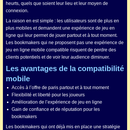
heurts, quels que soient leur lieu et leur moyen de
connexion.
La raison en est simple : les utilisateurs sont de plus en
plus mobiles et demandent une expérience de jeu en
ligne qui leur permet de jouer partout et à tout moment.
Les bookmakers qui ne proposent pas une expérience de
jeu en ligne mobile compatible risquent de perdre des
clients potentiels et de voir leur audience diminuer.
Les avantages de la compatibilité
mobile
Accès à l’offre de paris partout et à tout moment
Flexibilité et liberté pour les joueurs
Amélioration de l’expérience de jeu en ligne
Gain de confiance et de réputation pour les
bookmakers
Les bookmakers qui ont déjà mis en place une stratégie