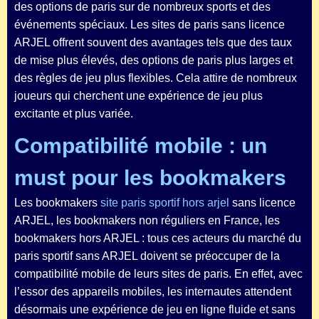
des options de paris sur de nombreux sports et des
événements spéciaux. Les sites de paris sans licence
ARJEL offrent souvent des avantages tels que des taux
de mise plus élevés, des options de paris plus larges et
des règles de jeu plus flexibles. Cela attire de nombreux
joueurs qui cherchent une expérience de jeu plus
excitante et plus variée.
Compatibilité mobile : un
must pour les bookmakers
Les bookmakers
site paris sportif hors arjel
sans licence
ARJEL, les bookmakers non réguliers en France, les
bookmakers hors ARJEL : tous ces acteurs du marché du
paris sportif sans ARJEL doivent se préoccuper de la
compatibilité mobile de leurs sites de paris. En effet, avec
l’essor des appareils mobiles, les internautes attendent
désormais une expérience de jeu en ligne fluide et sans