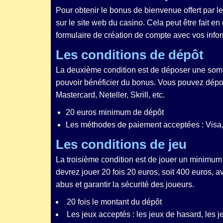
Pour obtenir le bonus de bienvenue offert par le
sur le site web du casino. Cela peut être fait en
formulaire de création de compte avec vos inform
Les conditions de dépôt
La deuxième condition est de déposer une somm
pouvoir bénéficier du bonus. Vous pouvez dépos
Mastercard, Neteller, Skrill, etc.
20 euros minimum de dépôt
Les méthodes de paiement acceptées : Visa, Ma
Les conditions de jeu
La troisième condition est de jouer un minimum 
devrez jouer 20 fois 20 euros, soit 400 euros, a
abus et garantir la sécurité des joueurs.
20 fois le montant du dépôt
Les jeux acceptés : les jeux de hasard, les jeu