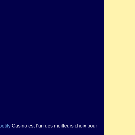
betify
Casino est l’un des meilleurs choix pour