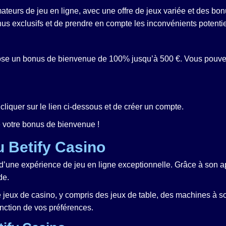
ateurs de jeu en ligne, avec une offre de jeux variée et des bon
nus exclusifs et de prendre en compte les inconvénients potentie
ose un bonus de bienvenue de 100% jusqu’à 500 €. Vous pouvez 
 cliquer sur le lien ci-dessous et de créer un compte.
 votre bonus de bienvenue !
u Betify Casino
 d’une expérience de jeu en ligne exceptionnelle. Grâce à son a
de.
jeux de casino, y compris des jeux de table, des machines à so
fonction de vos préférences.