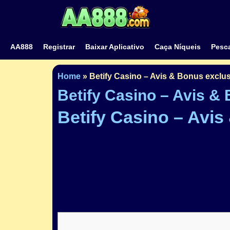
AA888
Registrar
Baixar Aplicativo
Caça Níqueis
Pesca
Home
»
Betify Casino – Avis & Bonus exclus
Betify Casino – Avis & 
Betify Casino – Avis