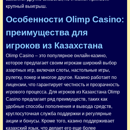
крупный выигрыш.
Особенности Olimp Casino:
преимущества для
игроков из Казахстана
Olimp Casino – это популярное онлайн-казино,
которое предлагает своим игрокам широкий выбор
азартных игр, включая слоты, настольные игры,
рулетку, покер и многое другое. Казино работает по
лицензии, что гарантирует честность и прозрачность
игрового процесса. Для игроков из Казахстана Olimp
Casino предлагает ряд преимуществ, таких как
удобные способы пополнения и вывода средств,
круглосуточная служба поддержки и регулярные
акции и бонусы. Кроме того, казино поддерживает
казахский язык, что делает его еще более