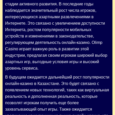
стадии активного развития. В последние годы
наблюдается значительный рост числа игроков,
интересующихся азартными развлечениями в
Интернете. Это связано с увеличением доступности
Интернета, ростом популярности мобильных
устройств и изменениями в законодательстве,
регулирующем деятельность онлайн-казино. Olimp
Casino играет важную роль в развитии этой
индустрии, предлагая своим игрокам широкий выбор
азартных игр, выгодные условия игры и высокий
уровень сервиса.
В будущем ожидается дальнейший рост популярности
онлайн-казино в Казахстане. Это будет связано с
появлением новых технологий, таких как виртуальная
реальность и дополненная реальность, которые
позволят игрокам получить еще более
захватывающий опыт игры. Также ожидается