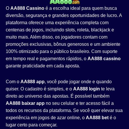
O
AA888 Cassino
é a escolha ideal para quem busca
diversão, segurança e grandes oportunidades de lucro. A
plataforma oferece uma experiência completa com
centenas de jogos, incluindo slots, roleta, blackjack e
muito mais. Além disso, os jogadores contam com
promoções exclusivas, bônus generosos e um ambiente
100% otimizado para o público brasileiro. Com suporte
em tempo real e pagamentos rápidos, o
AA888 cassino
garante praticidade em cada aposta.
Com o
AA888 app
, você pode jogar onde e quando
quiser. O cadastro é simples, e o
AA888 login
te leva
direto ao universo das apostas. É possível também
AA888 baixar app
no seu celular e ter acesso fácil a
todos os recursos da plataforma. Se você quer elevar sua
experiência em jogos de azar online, o
AA888 bet
é o
lugar certo para começar.