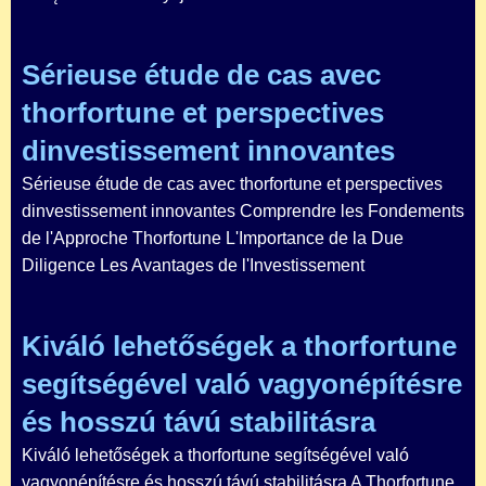
Sérieuse étude de cas avec
thorfortune et perspectives
dinvestissement innovantes
Sérieuse étude de cas avec thorfortune et perspectives
dinvestissement innovantes Comprendre les Fondements
de l'Approche Thorfortune L'Importance de la Due
Diligence Les Avantages de l'Investissement
Kiváló lehetőségek a thorfortune
segítségével való vagyonépítésre
és hosszú távú stabilitásra
Kiváló lehetőségek a thorfortune segítségével való
vagyonépítésre és hosszú távú stabilitásra A Thorfortune