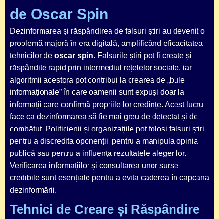
de Oscar Spin
Dezinformarea și răspândirea de falsuri știri au devenit o
problemă majoră în era digitală, amplificând eficacitatea
tehnicilor de
oscar spin
. Falsurile știri pot fi create și
răspândite rapid prin intermediul rețelelor sociale, iar
algoritmii acestora pot contribui la crearea de „bule
informaționale” în care oamenii sunt expuși doar la
informații care confirmă propriile lor credințe. Acest lucru
face ca dezinformarea să fie mai greu de detectat și de
combătut. Politicienii și organizațiile pot folosi falsuri știri
pentru a discredita oponenții, pentru a manipula opinia
publică sau pentru a influența rezultatele alegerilor.
Verificarea informațiilor și consultarea unor surse
credibile sunt esențiale pentru a evita căderea în capcana
dezinformării.
Tehnici de Creare și Răspândire