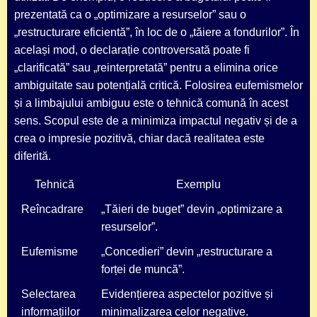
prezentată ca o „optimizare a resurselor” sau o
„restructurare eficientă”, în loc de o „tăiere a fondurilor”. În
același mod, o declarație controversată poate fi
„clarificată” sau „reinterpretată” pentru a elimina orice
ambiguitate sau potențială critică. Folosirea eufemismelor
și a limbajului ambiguu este o tehnică comună în acest
sens. Scopul este de a minimiza impactul negativ și de a
crea o impresie pozitivă, chiar dacă realitatea este
diferită.
Tehnică
Exemplu
Reîncadrare
„Tăieri de buget” devin „optimizare a
resurselor”.
Eufemisme
„Concedieri” devin „restructurare a
forței de muncă”.
Selectarea
Evidențierea aspectelor pozitive și
informațiilor
minimalizarea celor negative.