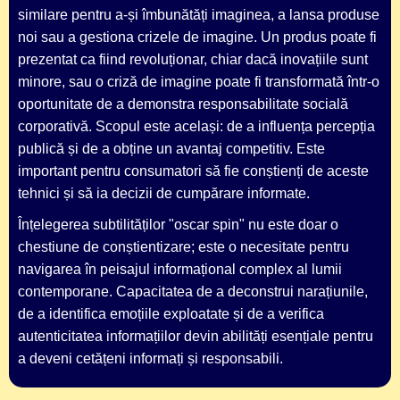
similare pentru a-și îmbunătăți imaginea, a lansa produse
noi sau a gestiona crizele de imagine. Un produs poate fi
prezentat ca fiind revoluționar, chiar dacă inovațiile sunt
minore, sau o criză de imagine poate fi transformată într-o
oportunitate de a demonstra responsabilitate socială
corporativă. Scopul este același: de a influența percepția
publică și de a obține un avantaj competitiv. Este
important pentru consumatori să fie conștienți de aceste
tehnici și să ia decizii de cumpărare informate.
Înțelegerea subtilităților "oscar spin" nu este doar o
chestiune de conștientizare; este o necesitate pentru
navigarea în peisajul informațional complex al lumii
contemporane. Capacitatea de a deconstrui narațiunile,
de a identifica emoțiile exploatate și de a verifica
autenticitatea informațiilor devin abilități esențiale pentru
a deveni cetățeni informați și responsabili.