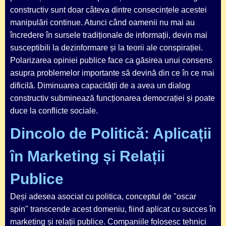
constructiv sunt doar câteva dintre consecințele acestei
manipulări continue. Atunci când oamenii nu mai au
încredere în sursele tradiționale de informații, devin mai
susceptibili la dezinformare și la teorii ale conspirației.
Polarizarea opiniei publice face ca găsirea unui consens
asupra problemelor importante să devină din ce în ce mai
dificilă. Diminuarea capacității de a avea un dialog
constructiv subminează funcționarea democrației și poate
duce la conflicte sociale.
Dincolo de Politică: Aplicații
în Marketing și Relații
Publice
Deși adesea asociat cu politica, conceptul de "oscar
spin" transcende acest domeniu, fiind aplicat cu succes în
marketing și relații publice. Companiile folosesc tehnici