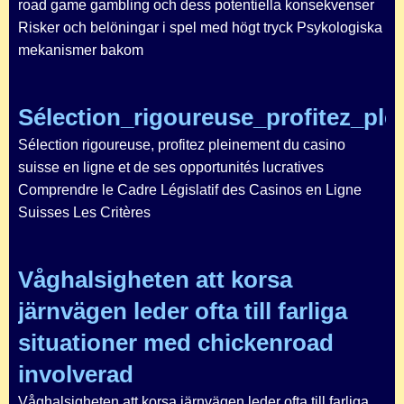
road game gambling och dess potentiella konsekvenser
Risker och belöningar i spel med högt tryck Psykologiska
mekanismer bakom
Sélection_rigoureuse_profitez_pl
Sélection rigoureuse, profitez pleinement du casino
suisse en ligne et de ses opportunités lucratives
Comprendre le Cadre Législatif des Casinos en Ligne
Suisses Les Critères
Våghalsigheten att korsa
järnvägen leder ofta till farliga
situationer med chickenroad
involverad
Våghalsigheten att korsa järnvägen leder ofta till farliga