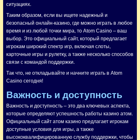
ситуациях.
Таким образом, если вы ищете надежный и
безопасный онлайн-казино, где можно играть в любое
время и из любой точки мира, то Atom Casino – ваш
выбор. Это официальный сайт, который предлагает
игрокам широкий спектр игр, включая слоты,
карточные игры и рулетку, а также несколько способов
связи с командой поддержки.
Так что, не откладывайте и начните играть в Atom
Casino сегодня!
Важность и доступность
Важность и доступность – это два ключевых аспекта,
которые определяют успешность работы казино атом.
Официальный сайт атом казино предлагает игрокам
доступные условия для игры, а также
высококвалифицированную службу поддержки, чтобы