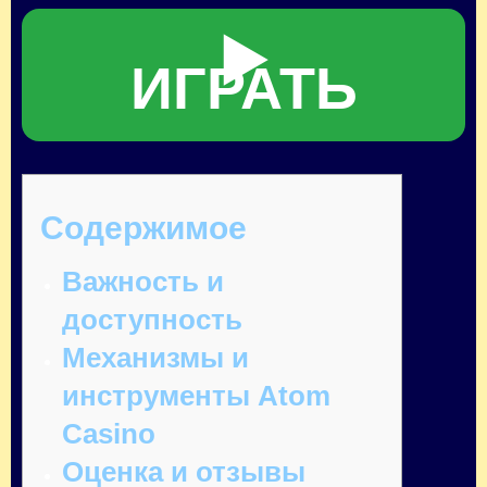
▶️
ИГРАТЬ
Содержимое
Важность и
доступность
Механизмы и
инструменты Atom
Casino
Оценка и отзывы