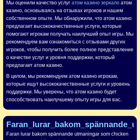
Мы оценили качество услуг
атом казино зеркало
атом
казино, основываясь на отзывах игроков и нашем
собственном опыте. Мы обнаружили, что атом казино
предлагает высококачественные услуги, которые
помогают игрокам получать наилучший опыт игры. Мы
рекомендуем вам ознакомиться с отзывами других
игроков, чтобы получить более полное представление
о качестве услуг и уровня поддержки, который
предлагает атом казино.
В целом, мы рекомендуем атом казино игрокам,
которые ищут высококачественные услуги и уровень
поддержки. Мы уверены, что атом казино будет
способствовать наилучшему опыту игры для вас.
Faran_lurar_bakom_spännande_u
Faran lurar bakom spännande utmaningar som chicken