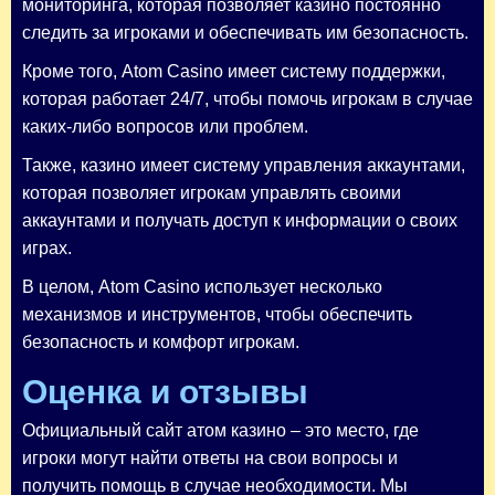
мониторинга, которая позволяет казино постоянно
следить за игроками и обеспечивать им безопасность.
Кроме того, Atom Casino имеет систему поддержки,
которая работает 24/7, чтобы помочь игрокам в случае
каких-либо вопросов или проблем.
Также, казино имеет систему управления аккаунтами,
которая позволяет игрокам управлять своими
аккаунтами и получать доступ к информации о своих
играх.
В целом, Atom Casino использует несколько
механизмов и инструментов, чтобы обеспечить
безопасность и комфорт игрокам.
Оценка и отзывы
Официальный сайт атом казино – это место, где
игроки могут найти ответы на свои вопросы и
получить помощь в случае необходимости. Мы