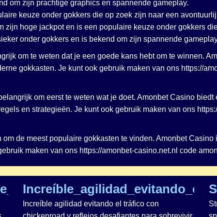
end om zijn prachtige graphics en spannende gameplay.
aire keuze onder gokkers die op zoek zijn naar een avontuurlij
zijn hoge jackpot en is een populaire keuze onder gokkers die 
ssieker onder gokkers en is bekend om zijn spannende gameplay
angrijk om te weten dat je een goede kans hebt om te winnen. A
erne gokkasten. Je kunt ook gebruik maken van ons https://am
 belangrijk om eerst te weten wat je doet. Amonbet Casino biedt
egels en strategieën. Je kunt ook gebruik maken van ons https
n om de meest populaire gokkasten te vinden. Amonbet Casino 
gebruik maken van ons https://amonbet-casino.net.nl code amonb
de_chickenroad_um_desafio_de_agili
Increíble_agilidad_evitando_el_
S
Increíble agilidad evitando el tráfico con
St
s
chickenroad y reflejos desafiantes para sobrevivir
sp