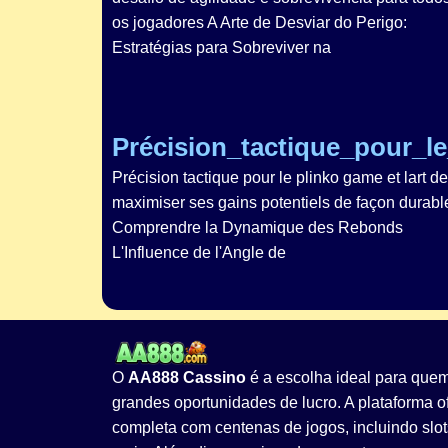
os jogadores A Arte de Desviar do Perigo:
Estratégias para Sobreviver na
Précision_tactique_pour_l
Précision tactique pour le plinko game et lart de
maximiser ses gains potentiels de façon durabl
Comprendre la Dynamique des Rebonds
L'Influence de l'Angle de
O
AA888 Cassino
é a escolha ideal para que
grandes oportunidades de lucro. A plataforma 
completa com centenas de jogos, incluindo slots