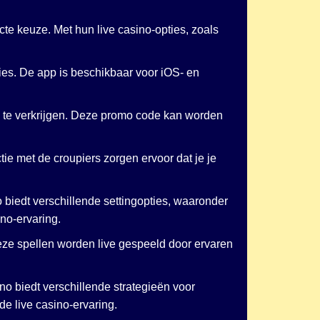
cte keuze. Met hun live casino-opties, zoals
ies. De app is beschikbaar voor iOS- en
 te verkrijgen. Deze promo code kan worden
ctie met de croupiers zorgen ervoor dat je je
o biedt verschillende settingopties, waaronder
ino-ervaring.
eze spellen worden live gespeeld door ervaren
ino biedt verschillende strategieën voor
de live casino-ervaring.