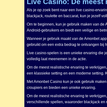
Live Casino: De meest r
Als je op zoek bent naar een live casino-ervarin
blackjack, roulette en baccarat, kun je jezelf v
Om te beginnen, kun je gebruik maken van de Am
Android-gebruikers en biedt een veilige en bet
Wanneer je gebruik maakt van de Amonbet app,
gebruikt om een extra bedrag te ontvangen bij 
Live casino-spelen is een unieke ervaring die je
volledig laat meenemen in de actie.
Om de meest realistische ervaring te verkrijgen,
een klassieke setting en een moderne setting. Ki
Met Amonbet Casino kun je ook gebruik maken va
croupiers en bieden een unieke ervaring.
Om de meest realistische ervaring te verkrijgen,
verschillende spellen, waaronder blackjack en ro