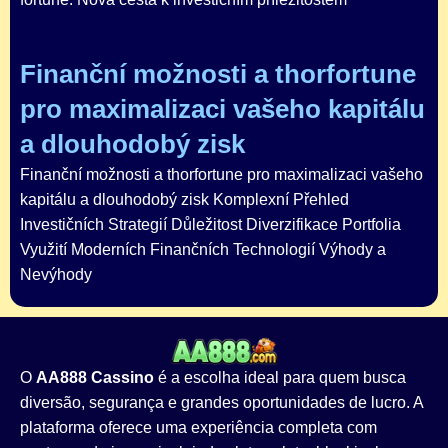
Finanční možnosti a thorfortune
pro maximalizaci vašeho kapitálu
a dlouhodobý zisk
Finanční možnosti a thorfortune pro maximalizaci vašeho
kapitálu a dlouhodobý zisk Komplexní Přehled
Investičních Strategií Důležitost Diverzifikace Portfolia
Využití Moderních Finančních Technologií Výhody a
Nevýhody
O
AA888 Cassino
é a escolha ideal para quem busca
diversão, segurança e grandes oportunidades de lucro. A
plataforma oferece uma experiência completa com