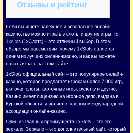
Отзывы и рейтинг
Если вы ищете надежное и безопасное онлайн-
казино, где можно играть в слоты и другие игры, то
1xslots
(1хСлотс) – это отличный выбор. В этом
обзоре мы рассмотрим, почему 1xSlots является
одним из лучших онлайн-казино, и как вы можете
начать играть на этом сайте.
1xSlots официальный сайт – это популярное онлайн-
казино, которое предлагает игрокам более 7 000 игр,
включая слоты, карточные игры, рулетку и другие.
Казино имеет лицензию на игорное дело, выдана в
Курской области, и является членом международной
ассоциации онлайн-казино.
Один из главных преимуществ 1xSlots – это его
зеркало. Зеркало – это дополнительный сайт, который