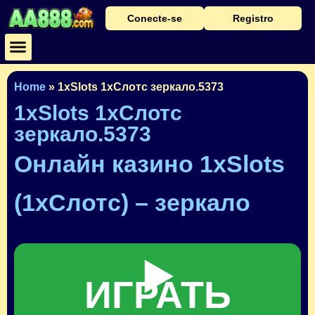
Conecte-se
Registro
Baixar Aplicativo
Caça Níqueis
Cassino Ao Vivo
Home
»
1xSlots 1хСлотс зеркало.5373
1xSlots 1хСлотс
зеркало.5373
Онлайн казино 1xSlots
(1хСлотс) – зеркало
▶️
ИГРАТЬ