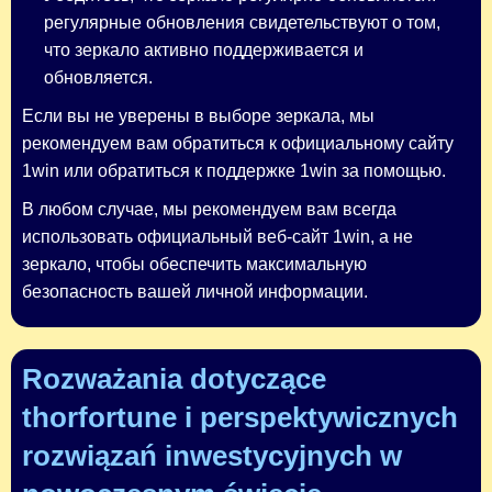
регулярные обновления свидетельствуют о том,
что зеркало активно поддерживается и
обновляется.
Если вы не уверены в выборе зеркала, мы
рекомендуем вам обратиться к официальному сайту
1win или обратиться к поддержке 1win за помощью.
В любом случае, мы рекомендуем вам всегда
использовать официальный веб-сайт 1win, а не
зеркало, чтобы обеспечить максимальную
безопасность вашей личной информации.
Rozważania dotyczące
thorfortune i perspektywicznych
rozwiązań inwestycyjnych w