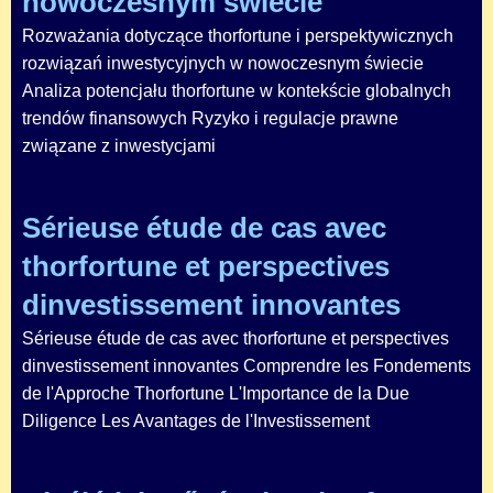
nowoczesnym świecie
Rozważania dotyczące thorfortune i perspektywicznych
rozwiązań inwestycyjnych w nowoczesnym świecie
Analiza potencjału thorfortune w kontekście globalnych
trendów finansowych Ryzyko i regulacje prawne
związane z inwestycjami
Sérieuse étude de cas avec
thorfortune et perspectives
dinvestissement innovantes
Sérieuse étude de cas avec thorfortune et perspectives
dinvestissement innovantes Comprendre les Fondements
de l'Approche Thorfortune L'Importance de la Due
Diligence Les Avantages de l'Investissement