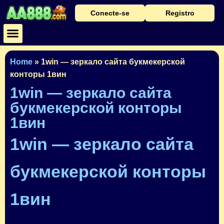
Conecte-se
Registro
Baixar Aplicativo
Caça Níqueis
Cassino Ao Vivo
Home
»
1win — зеркало сайта букмекерской
конторы 1вин
1win — зеркало сайта
букмекерской конторы
1вин
1win — зеркало сайта
букмекерской конторы
1вин