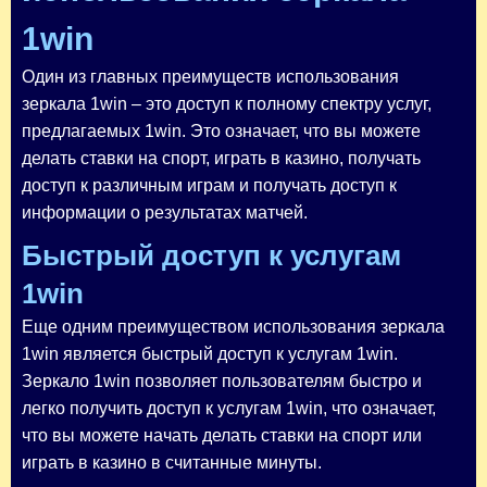
1win
Один из главных преимуществ использования
зеркала 1win – это доступ к полному спектру услуг,
предлагаемых 1win. Это означает, что вы можете
делать ставки на спорт, играть в казино, получать
доступ к различным играм и получать доступ к
информации о результатах матчей.
Быстрый доступ к услугам
1win
Еще одним преимуществом использования зеркала
1win является быстрый доступ к услугам 1win.
Зеркало 1win позволяет пользователям быстро и
легко получить доступ к услугам 1win, что означает,
что вы можете начать делать ставки на спорт или
играть в казино в считанные минуты.