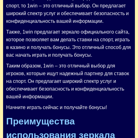
спорт, то 1win – это отличный выбор. Он предлагает
широкий спектр услуг и обеспечивает безопасность и
конфиденциальность вашей информации.
Также, 1win предлагает зеркало официального сайта,
которое позволяет вам делать ставки на спорт, играть
в казино и получать бонусы. Это отличный способ для
вас начать играть и получать бонусы.
Таким образом, 1win – это отличный выбор для
игроков, которые ищут надежный партнер для ставок
на спорт. Он предлагает широкий спектр услуг и
обеспечивает безопасность и конфиденциальность
вашей информации.
Начните играть сейчас и получайте бонусы!
Преимущества
использования зеркала