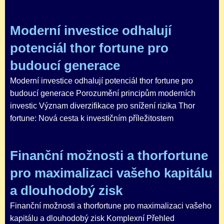
Moderní investice odhalují
potenciál thor fortune pro
budoucí generace
Moderní investice odhalují potenciál thor fortune pro
budoucí generace Porozumění principům moderních
investic Význam diverzifikace pro snížení rizika Thor
fortune: Nová cesta k investičním příležitostem
Finanční možnosti a thorfortune
pro maximalizaci vašeho kapitálu
a dlouhodobý zisk
Finanční možnosti a thorfortune pro maximalizaci vašeho
kapitálu a dlouhodobý zisk Komplexní Přehled