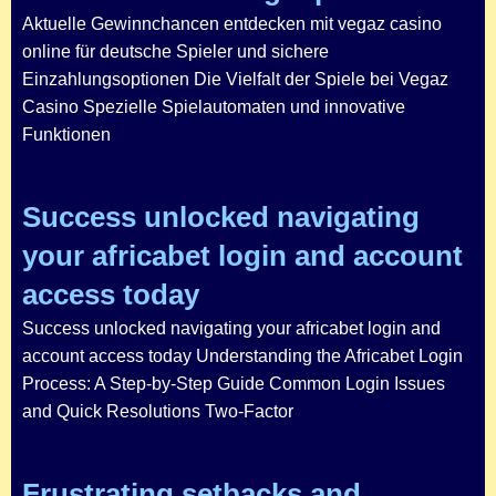
Aktuelle Gewinnchancen entdecken mit vegaz casino
online für deutsche Spieler und sichere
Einzahlungsoptionen Die Vielfalt der Spiele bei Vegaz
Casino Spezielle Spielautomaten und innovative
Funktionen
Success unlocked navigating
your africabet login and account
access today
Success unlocked navigating your africabet login and
account access today Understanding the Africabet Login
Process: A Step-by-Step Guide Common Login Issues
and Quick Resolutions Two-Factor
Frustrating setbacks and