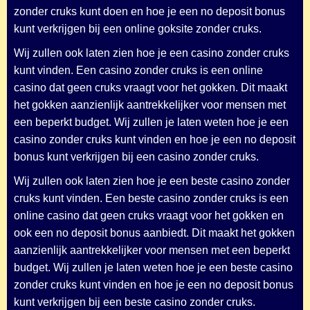
zonder cruks kunt doen en hoe je een no deposit bonus
kunt verkrijgen bij een online goksite zonder cruks.
Wij zullen ook laten zien hoe je een casino zonder cruks
kunt vinden. Een casino zonder cruks is een online
casino dat geen cruks vraagt voor het gokken. Dit maakt
het gokken aanzienlijk aantrekkelijker voor mensen met
een beperkt budget. Wij zullen je laten weten hoe je een
casino zonder cruks kunt vinden en hoe je een no deposit
bonus kunt verkrijgen bij een casino zonder cruks.
Wij zullen ook laten zien hoe je een beste casino zonder
cruks kunt vinden. Een beste casino zonder cruks is een
online casino dat geen cruks vraagt voor het gokken en
ook een no deposit bonus aanbiedt. Dit maakt het gokken
aanzienlijk aantrekkelijker voor mensen met een beperkt
budget. Wij zullen je laten weten hoe je een beste casino
zonder cruks kunt vinden en hoe je een no deposit bonus
kunt verkrijgen bij een beste casino zonder cruks.