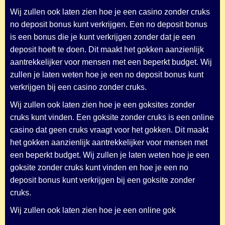
Wij zullen ook laten zien hoe je een casino zonder cruks
no deposit bonus kunt verkrijgen. Een no deposit bonus
is een bonus die je kunt verkrijgen zonder dat je een
deposit hoeft te doen. Dit maakt het gokken aanzienlijk
aantrekkelijker voor mensen met een beperkt budget. Wij
zullen je laten weten hoe je een no deposit bonus kunt
verkrijgen bij een casino zonder cruks.
Wij zullen ook laten zien hoe je een goksites zonder
cruks kunt vinden. Een goksite zonder cruks is een online
casino dat geen cruks vraagt voor het gokken. Dit maakt
het gokken aanzienlijk aantrekkelijker voor mensen met
een beperkt budget. Wij zullen je laten weten hoe je een
goksite zonder cruks kunt vinden en hoe je een no
deposit bonus kunt verkrijgen bij een goksite zonder
cruks.
Wij zullen ook laten zien hoe je een online gok