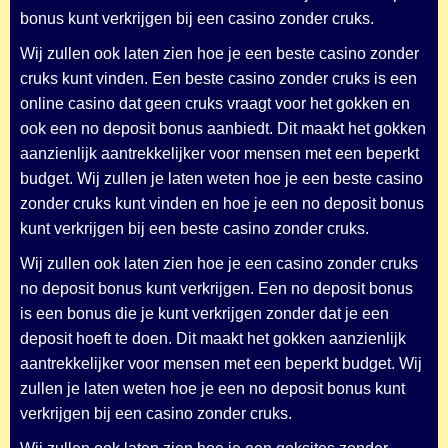
bonus kunt verkrijgen bij een casino zonder cruks.
Wij zullen ook laten zien hoe je een beste casino zonder
cruks kunt vinden. Een beste casino zonder cruks is een
online casino dat geen cruks vraagt voor het gokken en
ook een no deposit bonus aanbiedt. Dit maakt het gokken
aanzienlijk aantrekkelijker voor mensen met een beperkt
budget. Wij zullen je laten weten hoe je een beste casino
zonder cruks kunt vinden en hoe je een no deposit bonus
kunt verkrijgen bij een beste casino zonder cruks.
Wij zullen ook laten zien hoe je een casino zonder cruks
no deposit bonus kunt verkrijgen. Een no deposit bonus
is een bonus die je kunt verkrijgen zonder dat je een
deposit hoeft te doen. Dit maakt het gokken aanzienlijk
aantrekkelijker voor mensen met een beperkt budget. Wij
zullen je laten weten hoe je een no deposit bonus kunt
verkrijgen bij een casino zonder cruks.