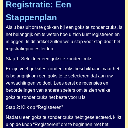
Registratie: Een
Stappenplan
Als u besluit om te gokken bij een goksite zonder cruks, is
het belangrijk om te weten hoe u zich kunt registreren en
inloggen. In dit artikel zullen we u stap voor stap door het
registratieproces leiden.
Stap 1: Selecteer een goksite zonder cruks
Er zijn veel goksites zonder cruks beschikbaar, maar het
is belangrijk om een goksite te selecteren dat aan uw
verwachtingen voldoet. Lees eerst de recensies en
beoordelingen van andere spelers om te zien welke
goksite zonder cruks het beste voor u is.
Stap 2: Klik op “Registreren”
Nadat u een goksite zonder cruks hebt geselecteerd, klikt
u op de knop “Registreren” om te beginnen met het