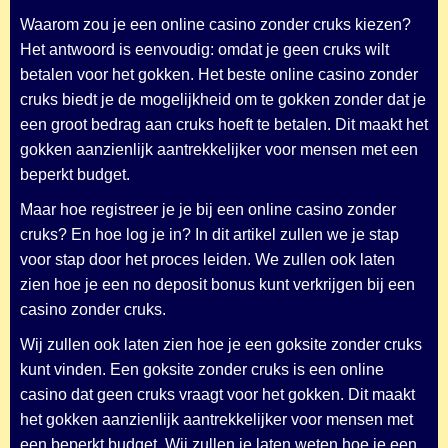
Waarom zou je een online casino zonder cruks kiezen?
Het antwoord is eenvoudig: omdat je geen cruks wilt
betalen voor het gokken. Het beste online casino zonder
cruks biedt je de mogelijkheid om te gokken zonder dat je
een groot bedrag aan cruks hoeft te betalen. Dit maakt het
gokken aanzienlijk aantrekkelijker voor mensen met een
beperkt budget.
Maar hoe registreer je je bij een online casino zonder
cruks? En hoe log je in? In dit artikel zullen we je stap
voor stap door het proces leiden. We zullen ook laten
zien hoe je een no deposit bonus kunt verkrijgen bij een
casino zonder cruks.
Wij zullen ook laten zien hoe je een goksite zonder cruks
kunt vinden. Een goksite zonder cruks is een online
casino dat geen cruks vraagt voor het gokken. Dit maakt
het gokken aanzienlijk aantrekkelijker voor mensen met
een beperkt budget. Wij zullen je laten weten hoe je een