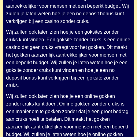
aantrekkelijker voor mensen met een beperkt budget. Wij
zullen je laten weten hoe je een no deposit bonus kunt
verkrijgen bij een casino zonder cruks.
Wij zullen ook laten zien hoe je een goksites zonder
cruks kunt vinden. Een goksite zonder cruks is een online
casino dat geen cruks vraagt voor het gokken. Dit maakt
het gokken aanzienlijk aantrekkelijker voor mensen met
een beperkt budget. Wij zullen je laten weten hoe je een
goksite zonder cruks kunt vinden en hoe je een no
deposit bonus kunt verkrijgen bij een goksite zonder
cruks.
Wij zullen ook laten zien hoe je een online gokken
zonder cruks kunt doen. Online gokken zonder cruks is
een manier om te gokken zonder dat je een groot bedrag
aan cruks hoeft te betalen. Dit maakt het gokken
aanzienlijk aantrekkelijker voor mensen met een beperkt
budget. Wij zullen je laten weten hoe je online gokken