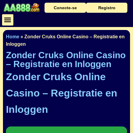
Conecte-se
Registro
Baixar Aplicativo
Caça Níqueis
Cassino Ao Vivo
Home
»
Zonder Cruks Online Casino – Registratie en
Inloggen
Zonder Cruks Online Casino
– Registratie en Inloggen
Zonder Cruks Online
Casino – Registratie en
Inloggen