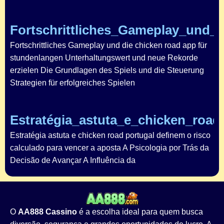
Fortschrittliches_Gameplay_und_
Fortschrittliches Gameplay und die chicken road app für
stundenlangen Unterhaltungswert und neue Rekorde
erzielen Die Grundlagen des Spiels und die Steuerung
Strategien für erfolgreiches Spielen
Estratégia_astuta_e_chicken_road
Estratégia astuta e chicken road portugal definem o risco
calculado para vencer a aposta A Psicologia por Trás da
Decisão de Avançar A Influência da
O
AA888 Cassino
é a escolha ideal para quem busca