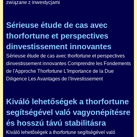
związane z inwestycjami
Sérieuse étude de cas avec
thorfortune et perspectives
dinvestissement innovantes
Sérieuse étude de cas avec thorfortune et perspectives
dinvestissement innovantes Comprendre les Fondements
de l'Approche Thorfortune L'Importance de la Due
Diligence Les Avantages de l'Investissement
Kiváló lehetőségek a thorfortune
segítségével való vagyonépítésre
és hosszú távú stabilitásra
Kiváló lehetőségek a thorfortune segítségével való