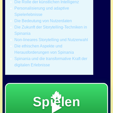
Die Rolle der künstlichen Intelligenz
Personalisierung und adaptive
Spielerlebnisse
Die Bedeutung von Nutzerdaten
Die Zukunft der Storytelling-Techniken in
Spinania
Non-lineares Storytelling und Nutzerwahl
Die ethischen Aspekte und
Herausforderungen von Spinania
Spinania und die transformative Kraft der
digitalen Erlebnisse
🔥
Spielen
▶️