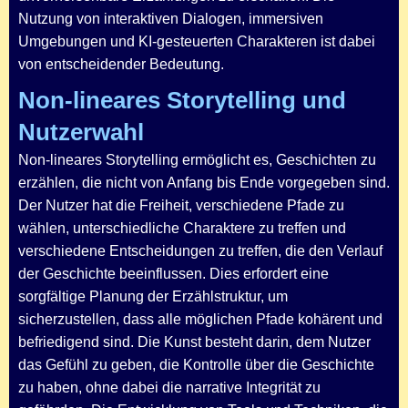
Nutzung von interaktiven Dialogen, immersiven
Umgebungen und KI-gesteuerten Charakteren ist dabei
von entscheidender Bedeutung.
Non-lineares Storytelling und
Nutzerwahl
Non-lineares Storytelling ermöglicht es, Geschichten zu
erzählen, die nicht von Anfang bis Ende vorgegeben sind.
Der Nutzer hat die Freiheit, verschiedene Pfade zu
wählen, unterschiedliche Charaktere zu treffen und
verschiedene Entscheidungen zu treffen, die den Verlauf
der Geschichte beeinflussen. Dies erfordert eine
sorgfältige Planung der Erzählstruktur, um
sicherzustellen, dass alle möglichen Pfade kohärent und
befriedigend sind. Die Kunst besteht darin, dem Nutzer
das Gefühl zu geben, die Kontrolle über die Geschichte
zu haben, ohne dabei die narrative Integrität zu