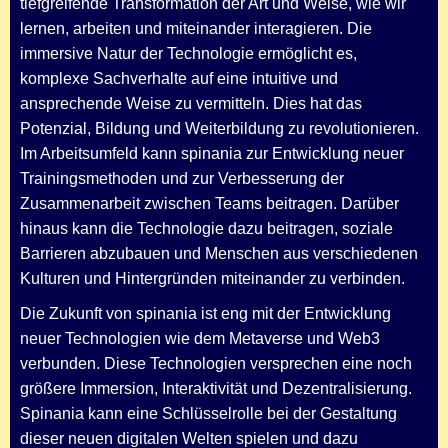
tiefgreifende Transformation der Art und Weise, wie wir
lernen, arbeiten und miteinander interagieren. Die
immersive Natur der Technologie ermöglicht es,
komplexe Sachverhalte auf eine intuitive und
ansprechende Weise zu vermitteln. Dies hat das
Potenzial, Bildung und Weiterbildung zu revolutionieren.
Im Arbeitsumfeld kann spinania zur Entwicklung neuer
Trainingsmethoden und zur Verbesserung der
Zusammenarbeit zwischen Teams beitragen. Darüber
hinaus kann die Technologie dazu beitragen, soziale
Barrieren abzubauen und Menschen aus verschiedenen
Kulturen und Hintergründen miteinander zu verbinden.
Die Zukunft von spinania ist eng mit der Entwicklung
neuer Technologien wie dem Metaverse und Web3
verbunden. Diese Technologien versprechen eine noch
größere Immersion, Interaktivität und Dezentralisierung.
Spinania kann eine Schlüsselrolle bei der Gestaltung
dieser neuen digitalen Welten spielen und dazu