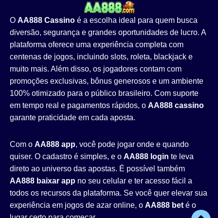
O
AA888 Cassino
é a escolha ideal para quem busca
diversão, segurança e grandes oportunidades de lucro. A
plataforma oferece uma experiência completa com
centenas de jogos, incluindo slots, roleta, blackjack e
muito mais. Além disso, os jogadores contam com
promoções exclusivas, bônus generosos e um ambiente
100% otimizado para o público brasileiro. Com suporte
em tempo real e pagamentos rápidos, o
AA888 cassino
garante praticidade em cada aposta.
Com o
AA888 app
, você pode jogar onde e quando
quiser. O cadastro é simples, e o
AA888 login
te leva
direto ao universo das apostas. É possível também
AA888 baixar app
no seu celular e ter acesso fácil a
todos os recursos da plataforma. Se você quer elevar sua
experiência em jogos de azar online, o
AA888 bet
é o
lugar certo para começar.