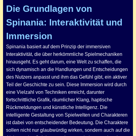
Die Grundlagen von
Spinania: Interaktivität und
Immersion
Spinania basiert auf dem Prinzip der immersiven
Interaktivität, die über herkömmliche Spielmechaniken
hinausgeht. Es geht darum, eine Welt zu schaffen, die
sich dynamisch an die Handlungen und Entscheidungen
des Nutzers anpasst und ihm das Gefühl gibt, ein aktiver
Teil der Geschichte zu sein. Diese Immersion wird durch
eine Vielzahl von Techniken erreicht, darunter
fortschrittliche Grafik, räumlicher Klang, haptische
Rückmeldungen und künstliche Intelligenz. Die
intelligente Gestaltung von Spielwelten und Charakteren
ist dabei von entscheidender Bedeutung. Die Charaktere
sollen nicht nur glaubwürdig wirken, sondern auch auf die