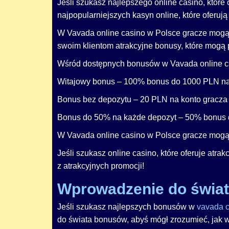
Jeśli szukasz najlepszego online casino, które
najpopularniejszych kasyn online, które oferują
W Vavada online casino w Polsce gracze mogą ko
swoim klientom atrakcyjne bonusy, które mogą
Wśród dostępnych bonusów w Vavada online ca
Witajowy bonus – 100% bonus do 1000 PLN na
Bonus bez depozytu – 20 PLN na konto gracza 
Bonus do 50% na każde depozyt – 50% bonus 
W Vavada online casino w Polsce gracze mogą r
Jeśli szukasz online casino, które oferuje atrak
z atrakcyjnych promocji!
Wprowadzenie do świa
Jeśli szukasz najlepszych bonusów w
vavada 
do świata bonusów, abyś mógł zrozumieć, jak wy