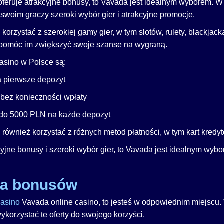
 oferuje atrakcyjne bonusy, to Vavada jest idealnym wyborem. 
 swoim graczy szeroki wybór gier i atrakcyjne promocje.
rzystać z szerokiej gamy gier, w tym slotów, rulety, blackjack
 pomóc im zwiększyć swoje szanse na wygraną.
sino w Polsce są:
 pierwsze depozyt
bez konieczności wpłaty
do 5000 PLN na każde depozyt
ównież korzystać z różnych metod płatności, w tym kart kredyt
cyjne bonusy i szeroki wybór gier, to Vavada jest idealnym wybore
ta bonusów
casino
Vavada online casino, to jesteś w odpowiednim miejscu
korzystać te oferty do swojego korzyści.