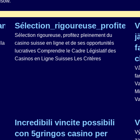
usów.
ande_utmaningar_som_chicken_roa
Sélection_rigoureuse_profitez_
V
j
Sélection rigoureuse, profitez pleinement du
lla
casino suisse en ligne et de ses opportunités
f
lucratives Comprendre le Cadre Législatif des
c
Casinos en Ligne Suisses Les Critères
Vå
fa
Va
Mi
Va
Incredibili vincite possibili
V
con 5gringos casino per
Vý
za