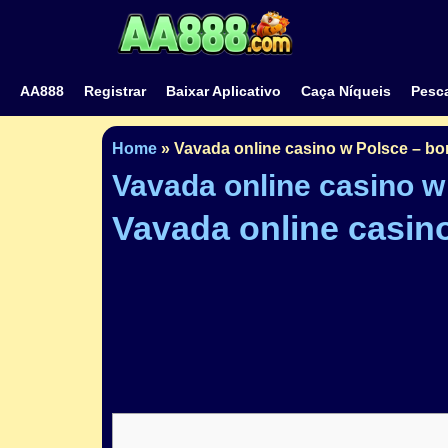
AA888
Registrar
Baixar Aplicativo
Caça Níqueis
Pesca
Home
»
Vavada online casino w Polsce – b
Vavada online casino w
Vavada online casin