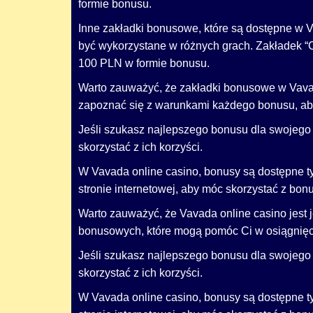
formie bonusu.
Inne zakładki bonusowe, które są dostępne w V
być wykorzystane w różnych grach. Zakładek 
100 PLN w formie bonusu.
Warto zauważyć, że zakładki bonusowe w Vavada
zapoznać się z warunkami każdego bonusu, aby
Jeśli szukasz najlepszego bonusu dla swojego
skorzystać z ich korzyści.
W Vavada online casino, bonusy są dostępne tylk
stronie internetowej, aby móc skorzystać z bon
Warto zauważyć, że Vavada online casino jest 
bonusowych, które mogą pomóc Ci w osiągnięc
Jeśli szukasz najlepszego bonusu dla swojego
skorzystać z ich korzyści.
W Vavada online casino, bonusy są dostępne tylk