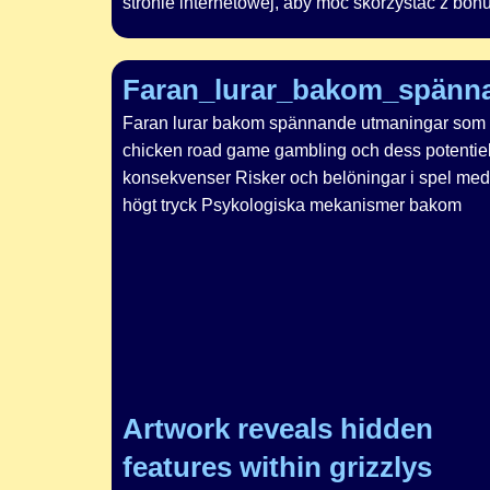
stronie internetowej, aby móc skorzystać z bon
Faran_lurar_bakom_spänn
Faran lurar bakom spännande utmaningar som
chicken road game gambling och dess potentie
konsekvenser Risker och belöningar i spel med
högt tryck Psykologiska mekanismer bakom
Artwork reveals hidden
features within grizzlys