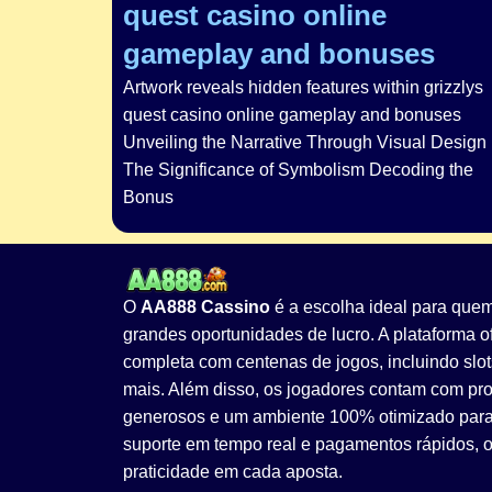
quest casino online
gameplay and bonuses
Artwork reveals hidden features within grizzlys
quest casino online gameplay and bonuses
Unveiling the Narrative Through Visual Design
The Significance of Symbolism Decoding the
Bonus
O
AA888 Cassino
é a escolha ideal para que
grandes oportunidades de lucro. A plataforma 
completa com centenas de jogos, incluindo slots
mais. Além disso, os jogadores contam com pr
generosos e um ambiente 100% otimizado para 
suporte em tempo real e pagamentos rápidos, 
praticidade em cada aposta.