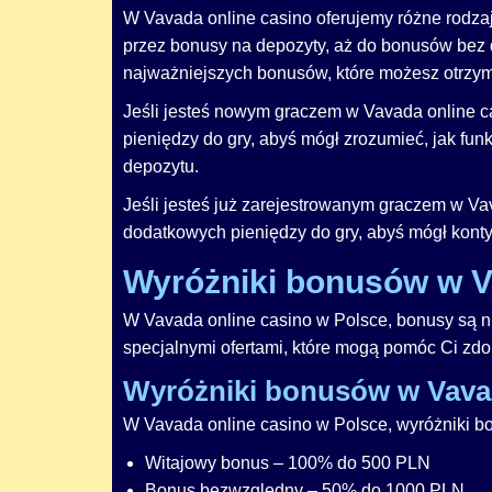
W Vavada online casino oferujemy różne rodza
przez bonusy na depozyty, aż do bonusów bez d
najważniejszych bonusów, które możesz otrzym
Jeśli jesteś nowym graczem w Vavada online c
pieniędzy do gry, abyś mógł zrozumieć, jak fu
depozytu.
Jeśli jesteś już zarejestrowanym graczem w Va
dodatkowych pieniędzy do gry, abyś mógł kont
Wyróżniki bonusów w 
W Vavada online casino w Polsce, bonusy są 
specjalnymi ofertami, które mogą pomóc Ci zdo
Wyróżniki bonusów w Vav
W Vavada online casino w Polsce, wyróżniki b
Witajowy bonus – 100% do 500 PLN
Bonus bezwzględny – 50% do 1000 PLN