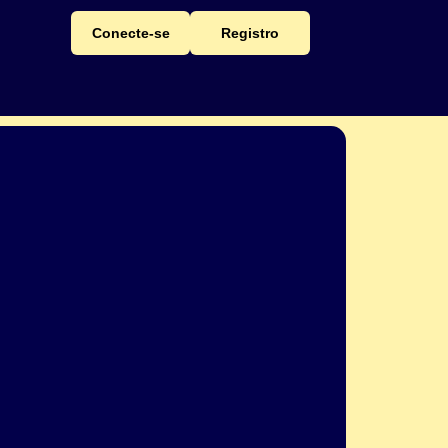
Conecte-se
Registro