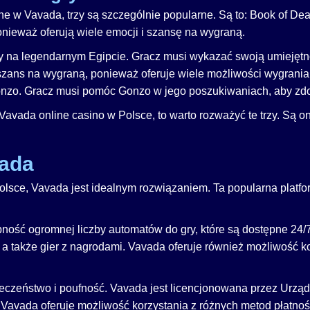
e w Vavada, trzy są szczególnie popularne. Są to: Book of Dead
onieważ oferują wiele emocji i szansę na wygraną.
arty na legendarnym Egipcie. Gracz musi wykazać swoją umieję
e szans na wygraną, ponieważ oferuje wiele możliwości wygrania.
onzo. Gracz musi pomóc Gonzo w jego poszukiwaniach, aby zd
Vavada online casino w Polsce, to warto rozważyć te trzy. Są 
vada
lsce, Vavada jest idealnym rozwiązaniem. Ta popularna platform
ość ogromnej liczby automatów do gry, które są dostępne 24/7
a także gier z nagrodami. Vavada oferuje również możliwość ko
eczeństwo i poufność. Vavada jest licencjonowana przez Urząd
avada oferuje możliwość korzystania z różnych metod płatnośc