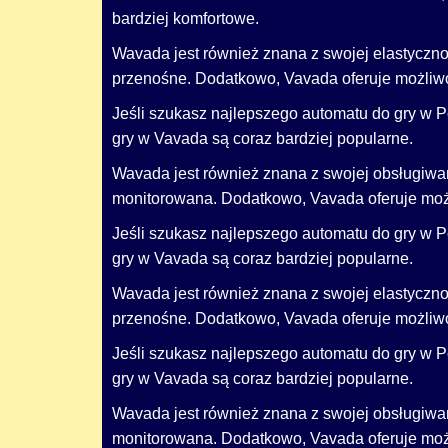
bardziej komfortowe.
Wavada jest również znana z swojej elastyczno
przenośne. Dodatkowo, Vavada oferuje możliwość
Jeśli szukasz najlepszego automatu do gry w Po
gry w Vavada są coraz bardziej popularne.
Wavada jest również znana z swojej obsługiwan
monitorowana. Dodatkowo, Vavada oferuje możli
Jeśli szukasz najlepszego automatu do gry w Po
gry w Vavada są coraz bardziej popularne.
Wavada jest również znana z swojej elastyczno
przenośne. Dodatkowo, Vavada oferuje możliwość
Jeśli szukasz najlepszego automatu do gry w Po
gry w Vavada są coraz bardziej popularne.
Wavada jest również znana z swojej obsługiwan
monitorowana. Dodatkowo, Vavada oferuje możli