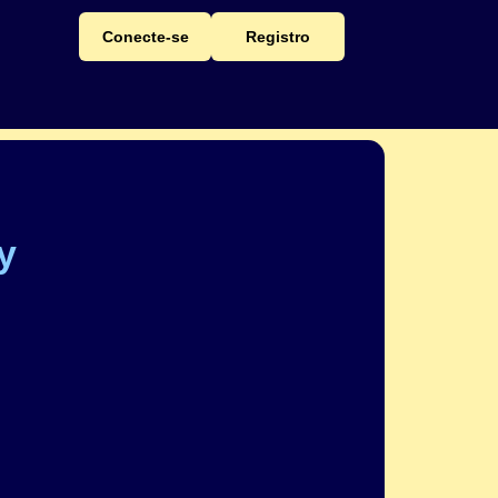
Conecte-se
Registro
y