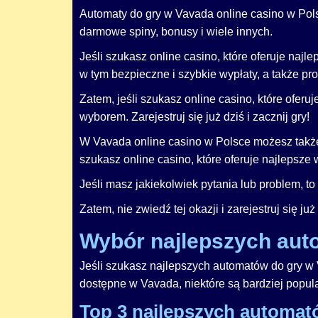
Automaty do gry w Vavada online casino w Pols
darmowe spiny, bonusy i wiele innych.
Jeśli szukasz online casino, które oferuje najl
w tym bezpieczne i szybkie wypłaty, a także pro
Zatem, jeśli szukasz online casino, które oferu
wyborem. Zarejestruj się już dziś i zacznij gry!
W Vavada online casino w Polsce możesz także 
szukasz online casino, które oferuje najlepsze
Jeśli masz jakiekolwiek pytania lub problem, to
Zatem, nie zwiedź tej okazji i zarejestruj się 
Wybór najlepszych aut
Jeśli szukasz najlepszych automatów do gry w 
dostępne w Vavada, niektóre są bardziej popula
Top 3 najlepszych automat