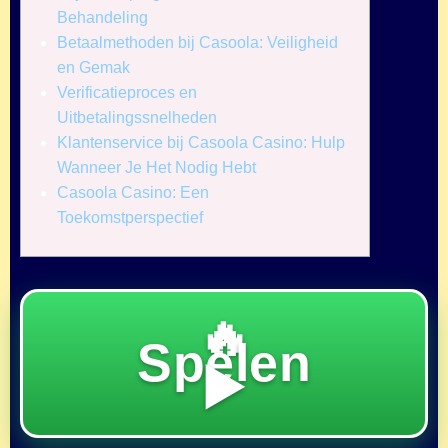
Behandeling
Betaalmethoden bij Casoola: Veiligheid
en Gemak
Verificatieproces en
Uitbetalingssnelheden
Klantenservice bij Casoola Casino: Hulp
Wanneer Je Het Nodig Hebt
Casoola Casino: Een
Toekomstperspectief
🔥
Spelen
▶️