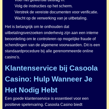
Volg de instructies op het scherm.
Verstrek de vereiste documenten voor verificatie.
Wacht op de verwerking van je uitbetaling.
Het is belangrijk om te onthouden dat
uitbetalingsverzoeken onderhevig zijn aan een interne
beoordeling om te controleren op mogelijke fraude of
schendingen van de algemene voorwaarden. Dit is een
standaardprocedure bij alle gerenommeerde online
casino's.
Klantenservice bij Casoola
Casino: Hulp Wanneer Je
Het Nodig Hebt
Een goede klantenservice is essentieel voor een
positieve spelervaring. Casoola Casino biedt