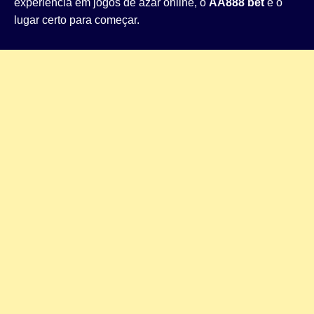
experiência em jogos de azar online, o
AA888 bet
é o
lugar certo para começar.