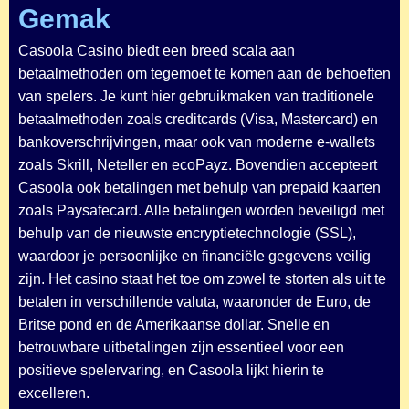
Gemak
Casoola Casino biedt een breed scala aan
betaalmethoden om tegemoet te komen aan de behoeften
van spelers. Je kunt hier gebruikmaken van traditionele
betaalmethoden zoals creditcards (Visa, Mastercard) en
bankoverschrijvingen, maar ook van moderne e-wallets
zoals Skrill, Neteller en ecoPayz. Bovendien accepteert
Casoola ook betalingen met behulp van prepaid kaarten
zoals Paysafecard. Alle betalingen worden beveiligd met
behulp van de nieuwste encryptietechnologie (SSL),
waardoor je persoonlijke en financiële gegevens veilig
zijn. Het casino staat het toe om zowel te storten als uit te
betalen in verschillende valuta, waaronder de Euro, de
Britse pond en de Amerikaanse dollar. Snelle en
betrouwbare uitbetalingen zijn essentieel voor een
positieve spelervaring, en Casoola lijkt hierin te
excelleren.