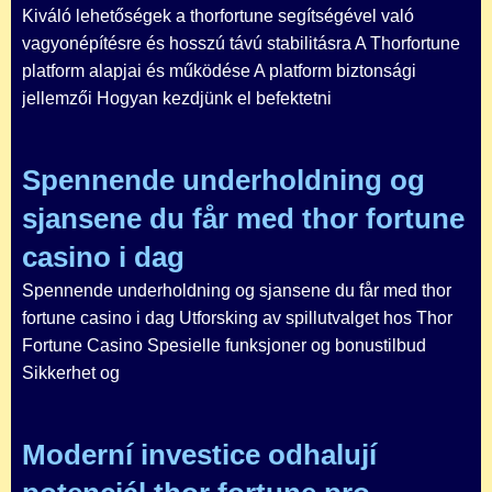
Kiváló lehetőségek a thorfortune segítségével való
vagyonépítésre és hosszú távú stabilitásra A Thorfortune
platform alapjai és működése A platform biztonsági
jellemzői Hogyan kezdjünk el befektetni
Spennende underholdning og
sjansene du får med thor fortune
casino i dag
Spennende underholdning og sjansene du får med thor
fortune casino i dag Utforsking av spillutvalget hos Thor
Fortune Casino Spesielle funksjoner og bonustilbud
Sikkerhet og
Moderní investice odhalují