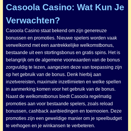
Casoola Casino: Wat Kun Je
Verwachten?
Casoola Casino staat bekend om zijn genereuze
bonussen en promoties. Nieuwe spelers worden vaak
verwelkomd met een aantrekkelijke welkomstbonus,
bestaande uit een stortingsbonus en gratis spins. Het is
belangrijk om de algemene voorwaarden van de bonus
zorgvuldig te lezen, aangezien deze van toepassing zijn
op het gebruik van de bonus. Denk hierbij aan
inzetvereisten, maximale inzetlimieten en welke spellen
in aanmerking komen voor het gebruik van de bonus.
Naast de welkomstbonus biedt Casoola regelmatig
promoties aan voor bestaande spelers, zoals reload
bonussen, cashback aanbiedingen en toernooien. Deze
promoties zijn een geweldige manier om je speelbudget
te verhogen en je winkansen te verbeteren.