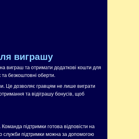
для виграшу
 на виграш та отримати додаткові кошти для
 та безкоштовні оберти.
ами. Це дозволяє гравцям не лише виграти
 отримання та відіграшу бонусів, щоб
. Команда підтримки готова відповісти на
 до служби підтримки можна за допомогою