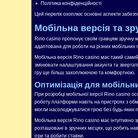
Політика конфіденційності
Цей перелік охоплює основні аспекти забезпе
Мобільна версія та зр
Rino casino пропонує своїм гравцям зручну мо
адаптована для роботи на різних мобільних
Мобільна версія Rino casino має такий самий
змінювати налаштування акаунта та звертатис
гру ще більш захоплюючою та комфортною.
Оптимізація для мобільни
При розробці мобільної версії Rino casino о
роботу платформи навіть на пристроях з обм
могли насолоджуватися грою без будь-яких п
Мобільна версія Rino casino має інтуїтивно з
розташовані в зручних місцях, що робить н
ігри та робити ставки.