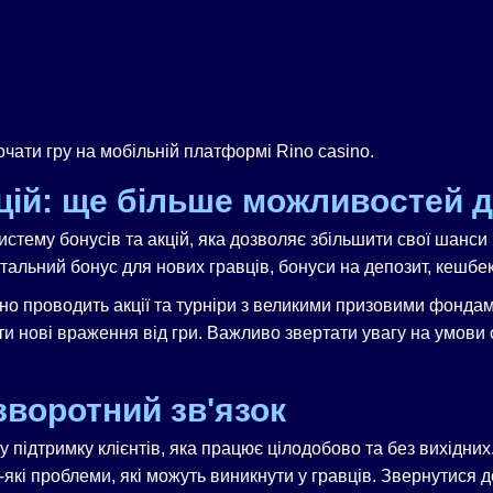
чати гру на мобільній платформі Rino casino.
кцій: ще більше можливостей 
истему бонусів та акцій, яка дозволяє збільшити свої шанси
тальний бонус для нових гравців, бонуси на депозит, кешбек
ярно проводить акції та турніри з великими призовими фонд
ати нові враження від гри. Важливо звертати увагу на умови
 зворотний зв'язок
у підтримку клієнтів, яка працює цілодобово та без вихідних
ь-які проблеми, які можуть виникнути у гравців. Звернутися