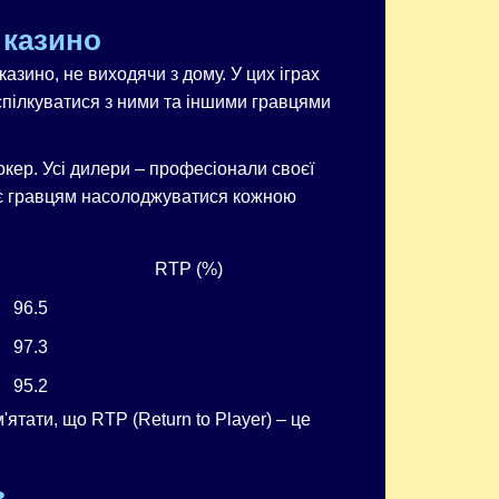
 казино
азино, не виходячи з дому. У цих іграх
 спілкуватися з ними та іншими гравцями
окер. Усі дилери – професіонали своєї
ляє гравцям насолоджуватися кожною
RTP (%)
96.5
97.3
95.2
тати, що RTP (Return to Player) – це
в