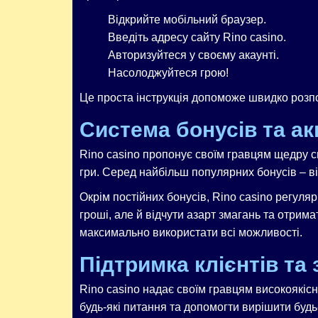
Відкрийте мобільний браузер.
Введіть адресу сайту Rino casino.
Авторизуйтеся у своєму акаунті.
Насолоджуйтеся грою!
Це проста інструкція допоможе швидко розпо
Система бонусів та а
Rino casino пропонує своїм гравцям щедру с
гри. Серед найбільш популярних бонусів – ві
Окрім постійних бонусів, Rino casino регул
гроші, але й відчути азарт змагань та отрим
максимально використати всі можливості.
Підтримка клієнтів та
Rino casino надає своїм гравцям високоякісн
будь-які питання та допомогти вирішити буд