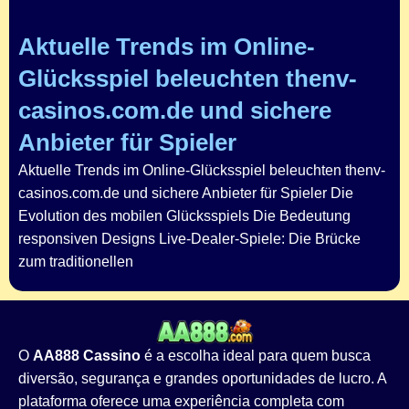
Aktuelle Trends im Online-
Glücksspiel beleuchten thenv-
casinos.com.de und sichere
Anbieter für Spieler
Aktuelle Trends im Online-Glücksspiel beleuchten thenv-
casinos.com.de und sichere Anbieter für Spieler Die
Evolution des mobilen Glücksspiels Die Bedeutung
responsiven Designs Live-Dealer-Spiele: Die Brücke
zum traditionellen
O
AA888 Cassino
é a escolha ideal para quem busca
diversão, segurança e grandes oportunidades de lucro. A
plataforma oferece uma experiência completa com