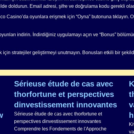
ilde doldurun. Email adresi, şifre ve doğrulama kodu gerekli olac
nco Casino’da oyunlara erişmek için “Oyna” butonuna tıklayın. 
oyunları indirin. İndirdiğiniz uygulamayı açın ve “Bonus” bölümü
için stratejiler geliştirmeyi unutmayın. Bonusları etkili bir şeki
Sérieuse étude de cas avec
K
thorfortune et perspectives
t
dinvestissement innovantes
v
w
h
Sérieuse étude de cas avec thorfortune et
perspectives dinvestissement innovantes
Ki
Comprendre les Fondements de l'Approche
va