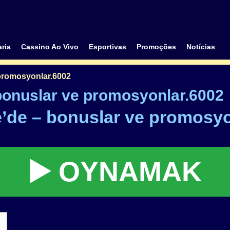
ria
Cassino Ao Vivo
Esportivas
Promoções
Notícias
 promosyonlar.6002
bonuslar ve promosyonlar.6002
e’de – bonuslar ve promosy
▶️ OYNAMAK