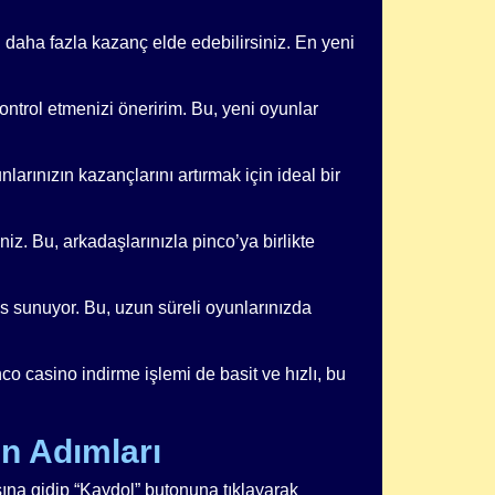
 daha fazla kazanç elde edebilirsiniz. En yeni
ntrol etmenizi öneririm. Bu, yeni oyunlar
larınızın kazançlarını artırmak için ideal bir
iz. Bu, arkadaşlarınızla pinco’ya birlikte
us sunuyor. Bu, uzun süreli oyunlarınızda
co casino indirme işlemi de basit ve hızlı, bu
n Adımları
sına gidip “Kaydol” butonuna tıklayarak