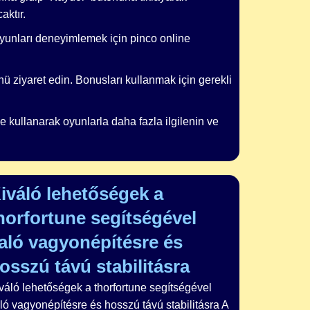
aktır.
Oyunları deneyimlemek için pinco online
nü ziyaret edin. Bonusları kullanmak için gerekli
lde kullanarak oyunlarla daha fazla ilgilenin ve
iváló lehetőségek a
horfortune segítségével
aló vagyonépítésre és
osszú távú stabilitásra
váló lehetőségek a thorfortune segítségével
ló vagyonépítésre és hosszú távú stabilitásra A