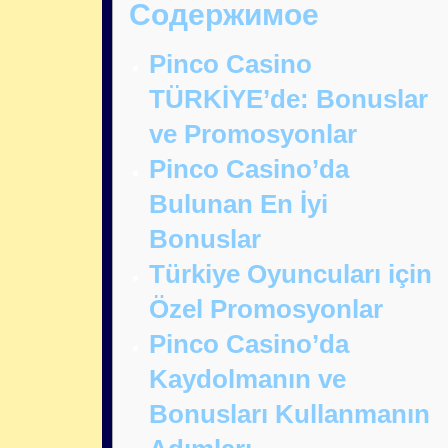
Содержимое
Pinco Casino
TÜRKİYE’de: Bonuslar
ve Promosyonlar
Pinco Casino’da
Bulunan En İyi
Bonuslar
Türkiye Oyuncuları için
Özel Promosyonlar
Pinco Casino’da
Kaydolmanın ve
Bonusları Kullanmanın