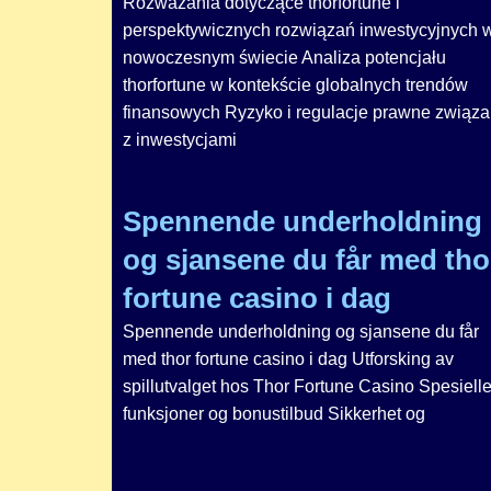
Rozważania dotyczące thorfortune i
perspektywicznych rozwiązań inwestycyjnych 
nowoczesnym świecie Analiza potencjału
thorfortune w kontekście globalnych trendów
finansowych Ryzyko i regulacje prawne związ
z inwestycjami
Spennende underholdning
og sjansene du får med tho
fortune casino i dag
Spennende underholdning og sjansene du får
med thor fortune casino i dag Utforsking av
spillutvalget hos Thor Fortune Casino Spesiell
funksjoner og bonustilbud Sikkerhet og