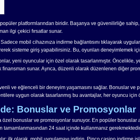
opüler platformlarından biridir. Başarıya ve güvenilirliğe sahip
n ilgi çekici fırsatlar sunar.
. Sadece mobil cihazınıza indirme bağlantısını tıklayarak uygula
girerek sisteme giriş yapabilirsiniz. Bu, oyunları deneyimlemek için
ar, yeni oyuncular için özel olarak tasarlanmıştır. Öncelikle, 
ek finansman sunar. Ayrıca, düzenli olarak düzenlenen diğer pro
venli ve eğlenceli bir deneyim yaşamasını sağlar. Bonuslar ve
lentilere uygun olarak tasarlanmış bu avantajlar, her oyuncu için
de: Bonuslar ve Promosyonlar
na özel bonuslar ve promosyonlar sunuyor. En popüler bonusla
zın tamamlanmasından 24 saat içinde kullanmanız gerekmektedir
lır: ilk olarak, mobil uygulamayı indirin. Pinco casino indirme iş