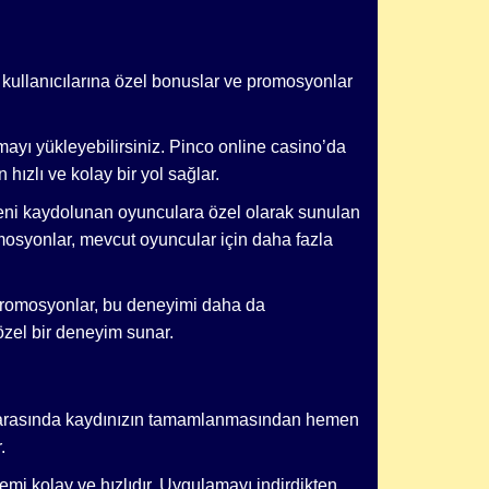
, kullanıcılarına özel bonuslar ve promosyonlar
mayı yükleyebilirsiniz. Pinco online casino’da
 hızlı ve kolay bir yol sağlar.
yeni kaydolunan oyunculara özel olarak sunulan
mosyonlar, mevcut oyuncular için daha fazla
 promosyonlar, bu deneyimi daha da
 özel bir deneyim sunar.
r arasında kaydınızın tamamlanmasından hemen
.
lemi kolay ve hızlıdır. Uygulamayı indirdikten