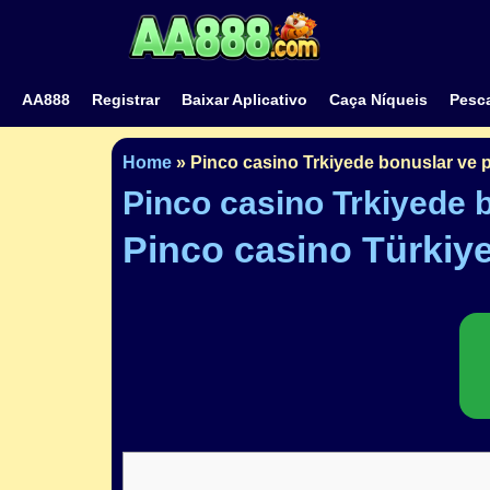
AA888
Registrar
Baixar Aplicativo
Caça Níqueis
Pesca
Home
»
Pinco casino Trkiyede bonuslar ve
Pinco casino Trkiyede 
Pinco casino Türkiy