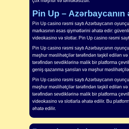
çox məşhur və təhlükəsizdir.
Pin Up – Azərbaycanın 
Pin Up casino rəsmi saytı Azərbaycanın oyunçu m
markasının əsas qiymətlərini əhatə edir: güvenl
videokasino və slotlar. Pin Up casino rəsmi say
Pin Up casino rəsmi saytı Azərbaycanın oyunçu 
məşhur məslihətçilər tərəfindən təşkil edilən v
tərəfindən sevdiklərinə malik bir platforma çevr
geniş qazanma şansları və məşhur məslihətçilər t
Pin Up casino rəsmi saytı Azərbaycanın oyunçu 
məşhur məslihətçilər tərəfindən təşkil edilən v
tərəfindən sevdiklərinə malik bir platforma çevr
videokasino və slotlarla əhatə edilir. Bu platfo
əhatə edilir.