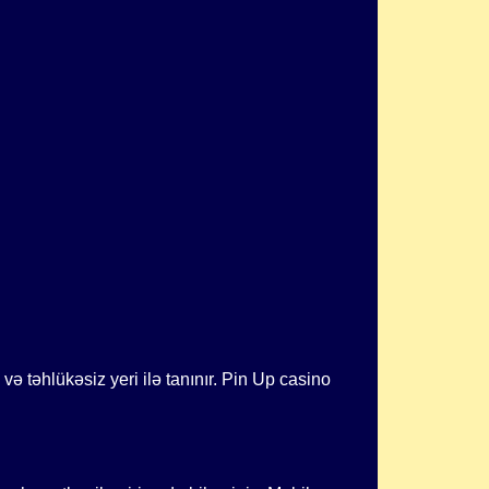
 təhlükəsiz yeri ilə tanınır. Pin Up casino