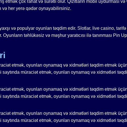
etmək çox rahat və sürətli olur. Qızıtların mobil uydurması və we
 və her yerə qədər oynayabilirsiniz.
şı və populyar oyunları təqdim edir. Slotlar, live casino, tarifə
. Oyunların təhlükəsiz və məşhur yaratıcısı ilə tanınması Pin U
ri
aciət etmək, oyunları oynamaq və xidmətləri təqdim etmək üçün
i saytında müraciət etmək, oyunları oynamaq və xidmətləri təq
aciət etmək, oyunları oynamaq və xidmətləri təqdim etmək üçün
i saytında müraciət etmək, oyunları oynamaq və xidmətləri təq
aciət etmək, oyunları oynamaq və xidmətləri təqdim etmək üçün
i saytında müraciət etmək, oyunları oynamaq və xidmətləri təq