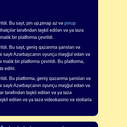
ldi. Bu sayt, pin up,pinap az və
pinup
ətçilər tərəfindən təşkil edilən və ya təzə
lik bir platforma çevrildi.
ildi. Bu sayt, geniş qazanma şansları və
rəsmi saytı Azərbaycanın oyunçu məşğul edən və
 malik bir platforma çevrildi. Bu platforma,
 edilir.
ildi. Bu platforma, geniş qazanma şansları və
rəsmi saytı Azərbaycanın oyunçu məşğul edən və
r tərəfindən təşkil edilən və ya təzə
şkil edilən və ya təzə videokasino və slotlarla