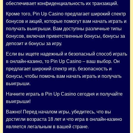
обеспечивает конфиденциальность их транзакций.
Кроме того, Pin Up Casino предлагает широкий спектр
бонусов и акций, которые помогут вам начать играть и
получать выигрыши. Вам доступны различные типы
бонусов, включая приветственные бонусы, бонусы за
депозит и бонусы за игру.
Если вы ищете надежный и безопасный способ играть
в онлайн-казино, то Pin Up Casino – ваш выбор. Он
предлагает широкий спектр игр, безопасность и
бонусы, чтобы помочь вам начать играть и получать
выигрыши.
Начните играть в Pin Up Casino сегодня и получайте
выигрыши!
Важно! Перед началом игры, убедитесь, что вы
достигли возраста 18 лет и что игра в онлайн-казино
является легальным в вашей стране.