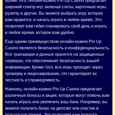
Кроме того, онлайн-казино Pin Up Casino предлагает
широкий спектр игр, включая слоты, карточные игры,
рулетку и другие. Вы можете выбрать игру, которая
вам нравится, и начать играть в любое время. Это
позволяет вам гибко планировать свой день и играть
в любое время, которое вам удобно.
Еще одним преимуществом онлайн-казино Pin Up
Casino является безопасность и конфиденциальность.
Все транзакции и данные хранятся на защищенных
серверах, что обеспечивает безопасность вашей
информации. Кроме того, все игры проходят через
проверку и лицензирование, что гарантирует их
честность и справедливость.
Наконец, онлайн-казино Pin Up Casino предлагает
различные бонусы и акции, которые могут помочь вам
начать играть или увеличить ваш банк. Например, вы
можете получить бонус на депозит или участие в
розыгрыше призов. Это позволяет вам получать