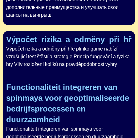
дополнительные преимущества и улучшать свои
шансы на выигрыш.
Výpočet_rizika_a_odměny_při_hře_
Výpočet rizika a odměny při hře plinko game nabízí
vzrušující test štěstí a strategie Princip fungování a fyzika
hry Vliv rozložení kolíků na pravděpodobnost výhry
Functionaliteit integreren van
spinmaya voor geoptimaliseerde
bedrijfsprocessen en
duurzaamheid
Functionaliteit integreren van spinmaya voor
geoptimaliseerde bedrijfsprocessen en duurzaamheid