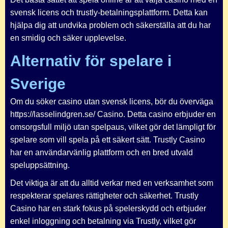
svensk licens och trustly-betalningsplattform. Detta kan
hjälpa dig att undvika problem och säkerställa att du har
en smidig och säker upplevelse.
Alternativ för spelare i
Sverige
Om du söker casino utan svensk licens, bör du överväga
https://lasselindgren.se/ Casino. Detta casino erbjuder en
omsorgsfull miljö utan spelpaus, vilket gör det lämpligt för
spelare som vill spela på ett säkert sätt. Trustly Casino
har en användarvänlig plattform och en bred utvald
speluppsättning.
Det viktiga är att du alltid verkar med en verksamhet som
respekterar spelares rättigheter och säkerhet. Trustly
Casino har en stark fokus på spelerskydd och erbjuder
enkel inloggning och betalning via Trustly, vilket gör