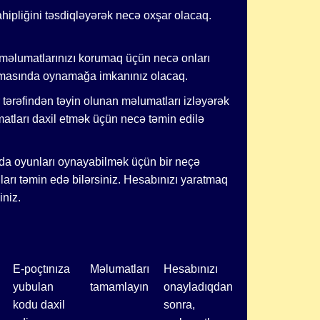
hipliğini təsdiqləyərək necə oxşar olacaq.
n məlumatlarınızı korumaq üçün necə onları
formasında oynamağa imkanınız olacaq.
tərəfindən təyin olunan məlumatları izləyərək
atları daxil etmək üçün necə təmin edilə
nda oyunları oynayabilmək üçün bir neçə
ları təmin edə bilərsiniz. Hesabınızı yaratmaq
iniz.
E-poçtınıza
Məlumatları
Hesabınızı
yubulan
tamamlayın
onayladıqdan
kodu daxil
sonra,