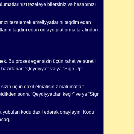
əlumatlarınızı təzələyə bilərsiniz və hesabınızı
nızı təzələmək əməliyyatlarını təqdim edən
larını təqdim edən onlayn platforma tərəfindən
k. Bu proses əgər sizin üçün rahat və sürətli
 hazırlanan “Qeydiyyat” və ya “Sign Up”
sizin üçün daxil etməlisiniz məlumatlar:
l etdikdən sonra “Qeydiyyatdan keçir” və ya “Sign
za yubulan kodu daxil edərək onaylayın. Kodu
acaq.