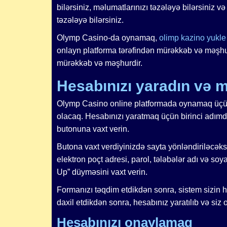
bilərsiniz, məlumatlarınızı təzələyə bilərsiniz v
təzələyə bilərsiniz.
Olymp Casino-da oynamaq,
olimp kazino yukle
onlayn platforma tərəfindən mürəkkəb və məşhur
mürəkkəb və məşhurdir.
Hesabınızı yaradın və m
Olymp Casino online platformada oynamaq üçün i
olacaq. Hesabınızı yaratmaq üçün birinci adımd
butonuna vaxt verin.
Butona vaxt verdiyinizdə sayta yönləndiriləcəks
elektron poçt adresi, parol, tələbələr adı və soy
Up” düyməsini vaxt verin.
Formanızı təqdim etdikdən sonra, sistem sizin 
daxil etdikdən sonra, hesabınız yaratılıb və s
Hesabınızı onaylamaq