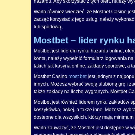
hazardu. Aby skorzystać z tych ofert, należy 
Warto również wiedzieć, że Mostbet Casino jes
zacząć korzystać z jego usług, należy wykona
lub sportową.
Mostbet – lider rynku h
Mostbet jest liderem rynku hazardu online, of
konta, należy wypełnić formularz logowania na s
takich jak kasyna online, zakłady sportowe, a t
Mostbet Casino
most bet
jest jednym z najpopul
innych. Możesz wybrać swoją ulubioną grę i zag
także zakłady na liczbę wygranych. Mostbet Cas
Mostbet jest również liderem rynku zakładów sp
koszykówka, hokej, a także inne. Możesz wybrać
dostępne dla wszystkich, którzy mają minimum 18
Warto zauważyć, że Mostbet jest dostępne w wie