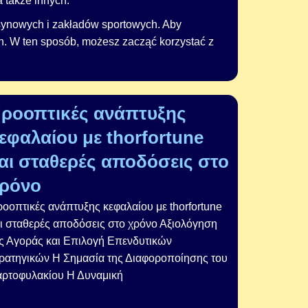
a także innych.
kasynowych i zakładów sportowych. Aby
in. W ten sposób, możesz zacząć korzystać z
cí_test_št
ροοπτικές ανάπτυξης
εφαλαίου με thorfortune
αι σταθερές αποδόσεις στο
ρόνο
οοπτικές ανάπτυξης κεφαλαίου με thorfortune
ι σταθερές αποδόσεις στο χρόνο Αξιολόγηση
ς Αγοράς και Επιλογή Επενδυτικών
ρατηγικών Η Σημασία της Διαφοροποίησης του
ρτοφυλακίου Η Δυναμική