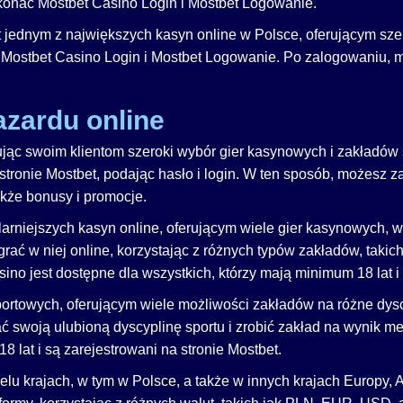
wykonać Mostbet Casino Login i Mostbet Logowanie.
t jednym z największych kasyn online w Polsce, oferującym sze
ć Mostbet Casino Login i Mostbet Logowanie. Po zalogowaniu,
azardu online
erując swoim klientom szeroki wybór gier kasynowych i zakładó
tronie Mostbet, podając hasło i login. W ten sposób, możesz za
akże bonusy i promocje.
arniejszych kasyn online, oferującym wiele gier kasynowych, w 
rać w niej online, korzystając z różnych typów zakładów, takich
ino jest dostępne dla wszystkich, którzy mają minimum 18 lat i 
ortowych, oferującym wiele możliwości zakładów na różne dyscy
 swoją ulubioną dyscyplinę sportu i zrobić zakład na wynik me
 lat i są zarejestrowani na stronie Mostbet.
lu krajach, w tym w Polsce, a także w innych krajach Europy, 