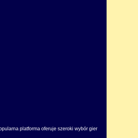
pularna platforma oferuje szeroki wybór gier