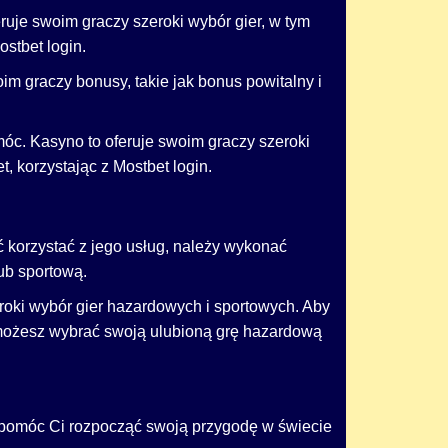
eruje swoim graczy szeroki wybór gier, w tym
ostbet login.
im graczy bonusy, takie jak bonus powitalny i
omóc. Kasyno to oferuje swoim graczy szeroki
t, korzystając z Mostbet login.
ć korzystać z jego usług, należy wykonać
ub sportową.
roki wybór gier hazardowych i sportowych. Aby
 możesz wybrać swoją ulubioną grę hazardową
ą pomóc Ci rozpocząć swoją przygodę w świecie