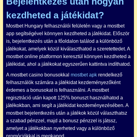
Bejelentkezés után hogyan
kezdheted a játékidat?
Mostbet Hungary felhasználói felületén vagy a mostbet
app segítségével könnyen kezdheted a játékidat. Először
is, bejelentkezés után a főoldalon találod a különböző
játékokat, amelyek közül kiválaszthatod a szeretettedet. A
mostbet online platformon keresztül könnyen kezdheted a
játékidat, ahol a játékokat egyszerűen kattintva indíthatod.
A mostbet casino bonusokkal
mostbet apk
rendelkező
felhasználók számára a játékidat kezdeményezőként
érdemes a bonusokat is felhasználni. A mostbet
regisztráció után kapott 125% bonuszt használhatod a
játékokban, ami segít a játékidat kezdeményezésében. A
mostbet bejelentkezés után a játékok közül választhatsz
a szabad pénzzel, majd a bonusz pénzzel is játssz,
amelyet a játékokban nyerheted vagy a különböző
promóciókkal is megkapod.