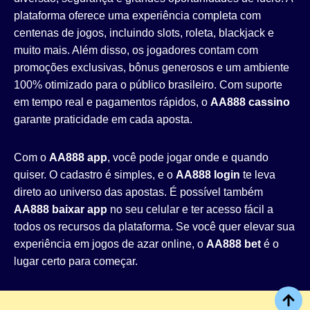
plataforma oferece uma experiência completa com
centenas de jogos, incluindo slots, roleta, blackjack e
muito mais. Além disso, os jogadores contam com
promoções exclusivas, bônus generosos e um ambiente
100% otimizado para o público brasileiro. Com suporte
em tempo real e pagamentos rápidos, o
AA888 cassino
garante praticidade em cada aposta.
Com o
AA888 app
, você pode jogar onde e quando
quiser. O cadastro é simples, e o
AA888 login
te leva
direto ao universo das apostas. É possível também
AA888 baixar app
no seu celular e ter acesso fácil a
todos os recursos da plataforma. Se você quer elevar sua
experiência em jogos de azar online, o
AA888 bet
é o
lugar certo para começar.