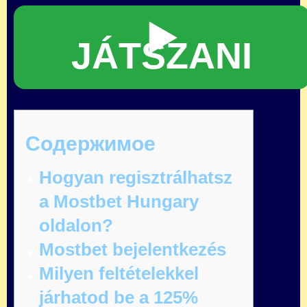
▶️
JÁTSZANI
Содержимое
Hogyan regisztrálhatsz
a Mostbet Hungary
oldalon?
Mostbet bejelentkezés
Milyen feltételekkel
járhatod be a 125%