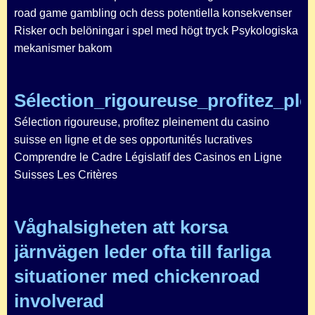
road game gambling och dess potentiella konsekvenser
Risker och belöningar i spel med högt tryck Psykologiska
mekanismer bakom
Sélection_rigoureuse_profitez_pl
Sélection rigoureuse, profitez pleinement du casino
suisse en ligne et de ses opportunités lucratives
Comprendre le Cadre Législatif des Casinos en Ligne
Suisses Les Critères
Våghalsigheten att korsa
järnvägen leder ofta till farliga
situationer med chickenroad
involverad