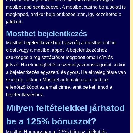
mostbet app segítségével. A mostbet casino bonusokat is
megkapod, amikor bejelentkezés után, így kezdheted a
játékod.
Mostbet bejelentkezés
Mostbet bejelentkezéshez használj a mostbet online
oldalt vagy a mostbet appot. A bejelentkezéshez
szükséges a regisztrációkor megadott email cím és
jelszó. Ha elmelegítettél a személyazonosságodat, akkor
a bejelentkezés egyszerű és gyors. Ha elmelegítésre van
szükség, akkor a Mostbet automatikusan küldi az
ellenőrző kódot az email címre, amit be kell írnod a
bejelentkezéshez.
Milyen feltételekkel járhatod
be a 125% bónuszot?
Mostbet Hungary-ban a 125% bónusz játékot és