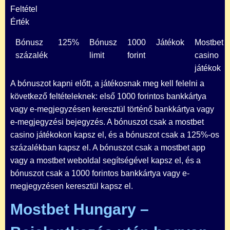
Feltétel
Érték
Bónusz
125%
Bónusz
1000
Játékok
Mostbet
százalék
limit
forint
casino
játékok
A bónuszot kapni előtt, a játékosnak meg kell felelni a
következő feltételeknek: első 1000 forintos bankkártya
vagy e-megjegyzésen keresztül történő bankkártya vagy
e-megjegyzési bejegyzés. A bónuszot csak a mostbet
casino játékokon kapsz el, és a bónuszot csak a 125%-os
százalékban kapsz el. A bónuszot csak a mostbet app
vagy a mostbet weboldal segítségével kapsz el, és a
bónuszot csak a 1000 forintos bankkártya vagy e-
megjegyzésen keresztül kapsz el.
Mostbet Hungary –