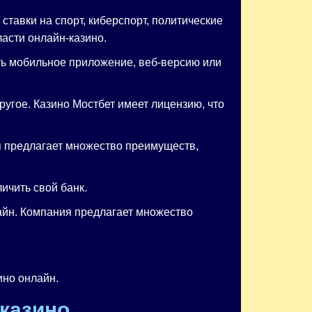
ставки на спорт, киберспорт, политические
ласти онлайн-казино.
ть мобильное приложение, веб-версию или
другое. Казино Мостбет имеет лицензию, что
я предлагает множество преимуществ,
ичить свой банк.
лайн. Компания предлагает множество
ино онлайн.
-казино