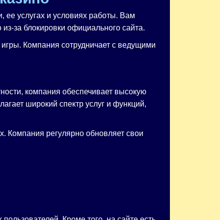
 ее услугах и условиях работы. Вам
о из-за блокировки официального сайта.
е игры. Компания сотрудничает с ведущими
тности, компания обеспечивает высокую
лагает широкий спектр услуг и функций,
ых. Компания регулярно обновляет свои
пользователей. Кроме того, на сайте есть