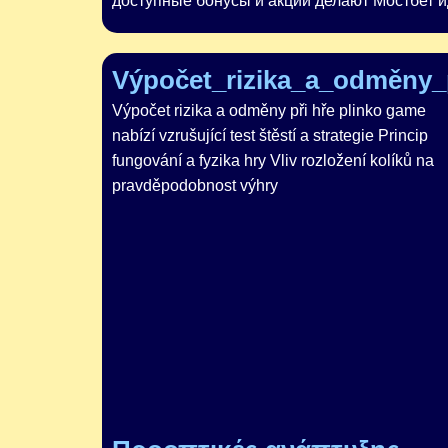
доступные бонусы и акции делают Мостбет 
Výpočet_rizika_a_odměny_p
Výpočet rizika a odměny při hře plinko game
nabízí vzrušující test štěstí a strategie Princip
fungování a fyzika hry Vliv rozložení kolíků na
pravděpodobnost výhry