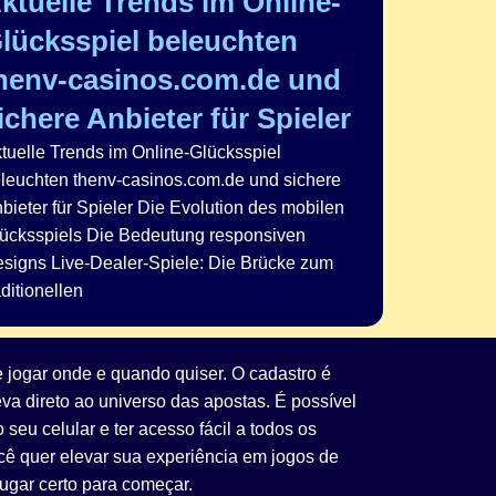
ktuelle Trends im Online-
lücksspiel beleuchten
henv-casinos.com.de und
ichere Anbieter für Spieler
tuelle Trends im Online-Glücksspiel
leuchten thenv-casinos.com.de und sichere
bieter für Spieler Die Evolution des mobilen
ücksspiels Die Bedeutung responsiven
signs Live-Dealer-Spiele: Die Brücke zum
aditionellen
e jogar onde e quando quiser. O cadastro é
eva direto ao universo das apostas. É possível
 seu celular e ter acesso fácil a todos os
cê quer elevar sua experiência em jogos de
lugar certo para começar.