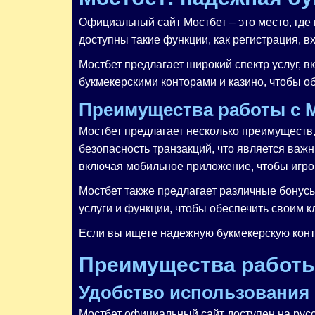
Официальный сайт Мостбет – это место, где
доступны такие функции, как регистрация, в
Мостбет предлагает широкий спектр услуг, в
букмекерскими конторами и казино, чтобы об
Преимущества работы с 
Мостбет предлагает несколько преимуществ,
безопасность транзакций, что является важн
включая мобильное приложение, чтобы игроки
Мостбет также предлагает различные бонусы
услуги и функции, чтобы обеспечить своим к
Если вы ищете надежную букмекерскую конто
Преимущества работы
Удобство использования
Мостбет официальный сайт доступен на русск