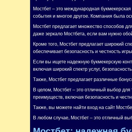
Мостбет – это международная букмекерская к
события и многое другое. Компания была осн
Мостбет предлагает множество способов для
даже зеркало Мостбета, если вам нужно обой
Кроме того, Мостбет предлагает широкий спе
обеспечивает безопасность и честность игры
Если вы ищете надежную букмекерскую конто
включая широкий спектр услуг, безопасность
Также, Мостбет предлагает различные бонусы
В целом, Мостбет – это отличный выбор для
преимуществ, включая безопасность и честн
Также, вы можете найти вход на сайт Мостбет
В любом случае, Мостбет – это отличный выб
Мостбет: надежная бу