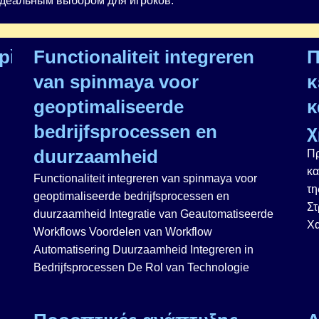
идеальным выбором для игроков.
ři_hře_plinko_game_nabízí_vzrušují
Functionaliteit integreren
Π
van spinmaya voor
κ
geoptimaliseerde
κ
bedrijfsprocessen en
χ
duurzaamheid
Πρ
κα
Functionaliteit integreren van spinmaya voor
τη
geoptimaliseerde bedrijfsprocessen en
Στ
duurzaamheid Integratie van Geautomatiseerde
Χα
Workflows Voordelen van Workflow
Automatisering Duurzaamheid Integreren in
Bedrijfsprocessen De Rol van Technologie