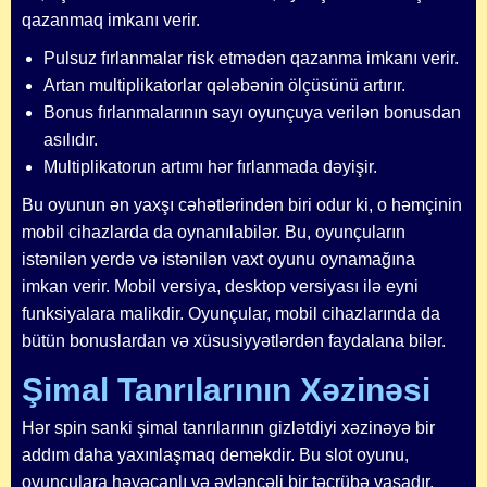
qazanmaq imkanı verir.
Pulsuz fırlanmalar risk etmədən qazanma imkanı verir.
Artan multiplikatorlar qələbənin ölçüsünü artırır.
Bonus fırlanmalarının sayı oyunçuya verilən bonusdan
asılıdır.
Multiplikatorun artımı hər fırlanmada dəyişir.
Bu oyunun ən yaxşı cəhətlərindən biri odur ki, o həmçinin
mobil cihazlarda da oynanılabilər. Bu, oyunçuların
istənilən yerdə və istənilən vaxt oyunu oynamağına
imkan verir. Mobil versiya, desktop versiyası ilə eyni
funksiyalara malikdir. Oyunçular, mobil cihazlarında da
bütün bonuslardan və xüsusiyyətlərdən faydalana bilər.
Şimal Tanrılarının Xəzinəsi
Hər spin sanki şimal tanrılarının gizlətdiyi xəzinəyə bir
addım daha yaxınlaşmaq deməkdir. Bu slot oyunu,
oyunçulara həyəcanlı və əyləncəli bir təcrübə yaşadır.