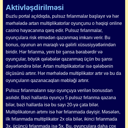
Aktivləşdirilməsi
Buzlu portal açıldıqda, pulsuz fırlanmalar başlayır və hər
mərhələdə artan multiplikatorlar oyunçunu o həqiqi online
casino həyəcanına qərq edir. Pulsuz fırlanmalar,
oyunçulara risk etmədən qazanmaq imkanı verir. Bu
bonus, oyunun ən maraqlı və gəlirli xüsusiyyətlərindən
biridir. Hər fırlanma, yeni bir şansa bərabərdir və
oyunçular, böyük qələbələr qazanmaq üçün bu şansı
dəyərləndirə bilər. Artan multiplikatorlar isə qələbənin
ölçüsünü artırır. Hər mərhələdə multiplikator artır və bu da
oyunçuların qazanacaqları məbləği artırır.
Pulsuz fırlanmaların sayı oyunçuya verilən bonusdan
asılıdır. Bəzi hallarda oyunçu 5 pulsuz fırlanma qazana
bilər, bəzi hallarda isə bu sayı 20-yə çata bilər.
Multiplikatorun artımı isə hər fırlanmada dəyişir. Məsələn,
ilk fırlanmada multiplikator 2x ola bilər, ikinci fırlanmada
3x, üçüncü fırlanmada isə 5x. Bu, oyunçulara daha çox