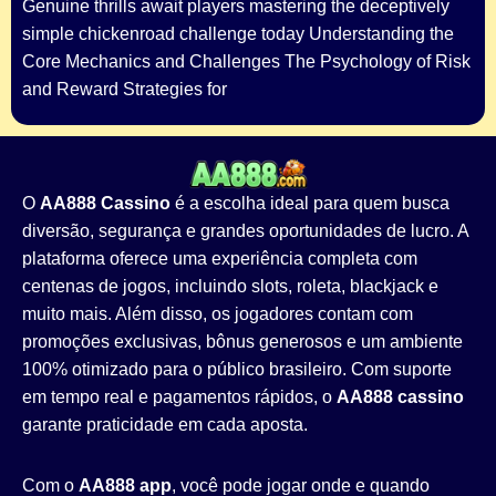
Genuine thrills await players mastering the deceptively
simple chickenroad challenge today Understanding the
Core Mechanics and Challenges The Psychology of Risk
and Reward Strategies for
O
AA888 Cassino
é a escolha ideal para quem busca
diversão, segurança e grandes oportunidades de lucro. A
plataforma oferece uma experiência completa com
centenas de jogos, incluindo slots, roleta, blackjack e
muito mais. Além disso, os jogadores contam com
promoções exclusivas, bônus generosos e um ambiente
100% otimizado para o público brasileiro. Com suporte
em tempo real e pagamentos rápidos, o
AA888 cassino
garante praticidade em cada aposta.
Com o
AA888 app
, você pode jogar onde e quando