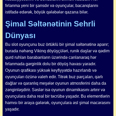
fırlanma yeni bir şansdır və oyunçular, bacarıqlarını
istifadə edərək, böyük qələbələr qazana bilər.
Şimal Səltənətinin Sehrli
Dünyası
Bu slot oyunçunu buz örtüklü bir şimal səltənətinə aparır;
burada nəhəng Vikinq döyüşçüləri, runik daşlar və qədim
qurd ruhları barabanların üzərində canlanaraq hər
fırlanmada gərginlik dolu bir döyüş havası yaradır.
Oyunun qrafikası yüksək keyfiyyətdə hazırlanıb və
oyunçuları özünə valeh edir. Titrək buz parçaları, qarlı
dağlar və qaranlıq meşələr oyunun atmosferini daha da
zənginləşdirir. Səslər isə oyunun dinamikasını artırır və
oyunçulara daha real bir təcrübə yaşadır. Bu elementlərin
hamısı bir araya gələrək, oyunçulara əsl şimal macərasını
yaşadır.