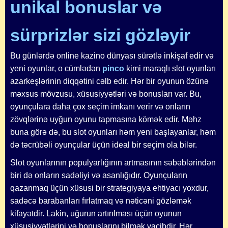
unikal bonuslar və
sürprizlər sizi gözləyir
Bu günlərdə online kazino dünyası sürətlə inkişaf edir və
yeni oyunlar, o cümlədən
pinco
kimi maraqlı slot oyunları
azarkeşlərinin diqqətini cəlb edir. Hər bir oyunun özünə
məxsus mövzusu, xüsusiyyətləri və bonusları var. Bu,
oyunçulara daha çox seçim imkanı verir və onların
zövqlərinə uyğun oyunu tapmasına kömək edir. Məhz
buna görə də, bu slot oyunları həm yeni başlayanlar, həm
də təcrübəli oyunçular üçün ideal bir seçim ola bilər.
Slot oyunlarının populyarlığının artmasının səbəblərindən
biri də onların sadəliyi və asanlığıdır. Oyunçuların
qazanmaq üçün xüsusi bir strategiyaya ehtiyacı yoxdur,
sadəcə barabanları fırlatmaq və nəticəni gözləmək
kifayətdir. Lakin, uğurun artırılması üçün oyunun
xüsusiyyətlərini və bonuslarını bilmək vacibdir. Hər