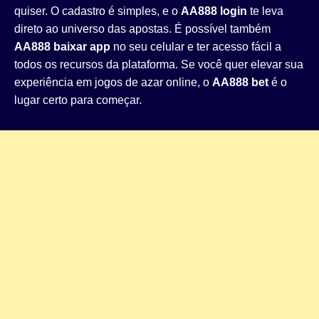
quiser. O cadastro é simples, e o
AA888 login
te leva
direto ao universo das apostas. É possível também
AA888 baixar app
no seu celular e ter acesso fácil a
todos os recursos da plataforma. Se você quer elevar sua
experiência em jogos de azar online, o
AA888 bet
é o
lugar certo para começar.