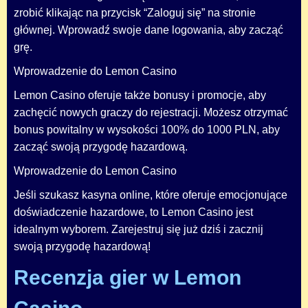
zrobić klikając na przycisk “Zaloguj się” na stronie
głównej. Wprowadź swoje dane logowania, aby zacząć
grę.
Wprowadzenie do Lemon Casino
Lemon Casino oferuje także bonusy i promocje, aby
zachęcić nowych graczy do rejestracji. Możesz otrzymać
bonus powitalny w wysokości 100% do 1000 PLN, aby
zacząć swoją przygodę hazardową.
Wprowadzenie do Lemon Casino
Jeśli szukasz kasyna online, które oferuje emocjonujące
doświadczenie hazardowe, to Lemon Casino jest
idealnym wyborem. Zarejestruj się już dziś i zacznij
swoją przygodę hazardową!
Recenzja gier w Lemon