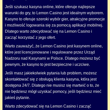
Jeśli szukasz kasyna online, które oferuje najlepsze
warunki do gry, to Lemon Casino jest idealnym wyborem.
Kasyno to oferuje szeroki wybór gier, atrakcyjne promocje
i możliwość logowania się za pomocą aplikacji mobilnej.
Dlatego warto zdecydować się na Lemon Casino i
zacząć korzystać z jego ofert.
Warto zauważyć, że Lemon Casino jest kasynem online,
które jest licencjonowane i regulowane przez Urząd
Nadzoru nad Kasynami w Polsce. Dlatego możesz być
pewnym, że kasyno to jest bezpieczne i uczciwe.
Jeśli masz jakiekolwiek pytania lub problem, możesz
skontaktować się z obsługą klienta kasyna, która jest
dostępna 24/7. Dlatego nie musisz się martwić o to, że
nie będziesz mógł uzyskać pomocy, jeśli będziesz mieć
jakieś pytanie.
Warto zdecydować się na Lemon Casino i zacząć