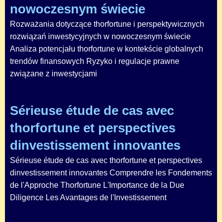
nowoczesnym świecie
Rozważania dotyczące thorfortune i perspektywicznych
rozwiązań inwestycyjnych w nowoczesnym świecie
Analiza potencjału thorfortune w kontekście globalnych
trendów finansowych Ryzyko i regulacje prawne
związane z inwestycjami
Sérieuse étude de cas avec
thorfortune et perspectives
dinvestissement innovantes
Sérieuse étude de cas avec thorfortune et perspectives
dinvestissement innovantes Comprendre les Fondements
de l'Approche Thorfortune L'Importance de la Due
Diligence Les Avantages de l'Investissement