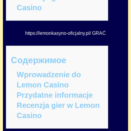
Casino
https://lemonkasyno-oficjalny.pl/ GRAĆ
Содержимое
Wprowadzenie
do
Lemon Casino
Przydatne
informacje
Recenzja
gier w Lemon
Casino