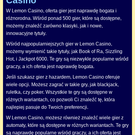
Casino
W Lemon Casino, oferta gier jest naprawdę bogata i
różnorodna. Wśród ponad 500 gier, które są dostępne,
możemy znaleźć zarówno klasyki, jak i nowe,
innowacyjne tytuły.
Wśród najpopularniejszych gier w Lemon Casino,
możemy wymienić takie tytuły, jak Book of Ra, Sizzling
Hot, i Jackpot 6000. Te gry są niezwykle popularne wśród
graczy, a ich oferta jest naprawdę bogata.
Jeśli szukasz gier z hazardem, Lemon Casino oferuje
wiele opcji. Możesz zagrać w takie gry, jak blackjack,
ruletka, czy poker. Wszystkie te gry są dostępne w
różnych wariantach, co pozwoli Ci znaleźć tę, która
najlepiej pasuje do Twoich preferencji.
W Lemon Casino, możesz również znaleźć wiele gier z
automaty, które są dostępne w różnych wariantach. Te gry
są naprawdę popularne wśród graczy, a ich oferta jest