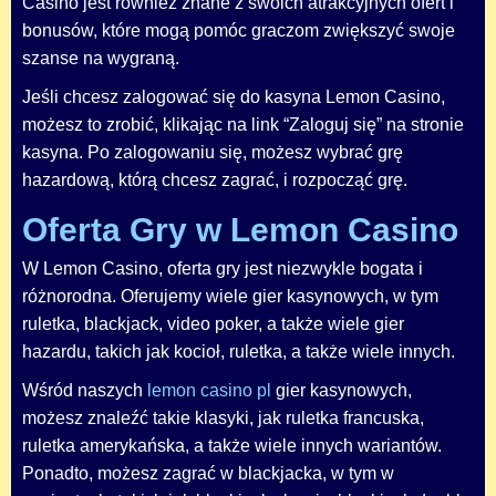
Casino jest również znane z swoich atrakcyjnych ofert i
bonusów, które mogą pomóc graczom zwiększyć swoje
szanse na wygraną.
Jeśli chcesz zalogować się do kasyna Lemon Casino,
możesz to zrobić, klikając na link “Zaloguj się” na stronie
kasyna. Po zalogowaniu się, możesz wybrać grę
hazardową, którą chcesz zagrać, i rozpocząć grę.
Oferta Gry w Lemon Casino
W Lemon Casino, oferta gry jest niezwykle bogata i
różnorodna. Oferujemy wiele gier kasynowych, w tym
ruletka, blackjack, video poker, a także wiele gier
hazardu, takich jak kocioł, ruletka, a także wiele innych.
Wśród naszych
lemon casino pl
gier kasynowych,
możesz znaleźć takie klasyki, jak ruletka francuska,
ruletka amerykańska, a także wiele innych wariantów.
Ponadto, możesz zagrać w blackjacka, w tym w