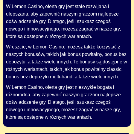
W Lemon Casino, oferta gry jest stale rozwijana i
ulepszana, aby zapewnić naszym graczom najlepsze
doświadczenie gry. Dlatego, jeśli szukasz czegoś
nowego i innowacyjnego, możesz zagrać w nasze gry,
które są dostępne w różnych wariantach.
Wreszcie, w Lemon Casino, możesz także korzystać z
naszych bonusów, takich jak bonus powitalny, bonus bez
depozytu, a także wiele innych. Te bonusy są dostępne w
różnych wariantach, takich jak bonus powitalny classic,
bonus bez depozytu multi-hand, a także wiele innych.
W Lemon Casino, oferta gry jest niezwykle bogata i
różnorodna, aby zapewnić naszym graczom najlepsze
doświadczenie gry. Dlatego, jeśli szukasz czegoś
nowego i innowacyjnego, możesz zagrać w nasze gry,
które są dostępne w różnych wariantach.