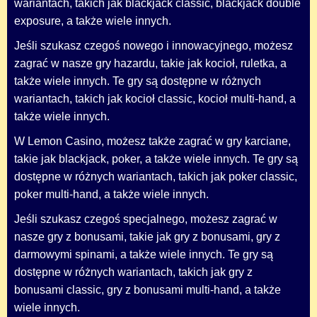
wariantach, takich jak blackjack classic, blackjack double
exposure, a także wiele innych.
Jeśli szukasz czegoś nowego i innowacyjnego, możesz
zagrać w nasze gry hazardu, takie jak kocioł, ruletka, a
także wiele innych. Te gry są dostępne w różnych
wariantach, takich jak kocioł classic, kocioł multi-hand, a
także wiele innych.
W Lemon Casino, możesz także zagrać w gry karciane,
takie jak blackjack, poker, a także wiele innych. Te gry są
dostępne w różnych wariantach, takich jak poker classic,
poker multi-hand, a także wiele innych.
Jeśli szukasz czegoś specjalnego, możesz zagrać w
nasze gry z bonusami, takie jak gry z bonusami, gry z
darmowymi spinami, a także wiele innych. Te gry są
dostępne w różnych wariantach, takich jak gry z
bonusami classic, gry z bonusami multi-hand, a także
wiele innych.