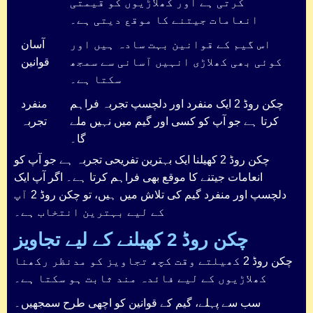
کرتی ہے اور کھلاڑیوں کو قیمتی
انعامات جیتنے کا موقع دیتی ہے۔
اس گیم کے قوانین بہت سادہ ہیں اور
آسان
کوئی بھی کھلاڑی انہیں آسانی سے سمجھ
قوانین
سکتا ہے۔
چکن روڈ 2 ایک منفرد اور دلچسپ تجربہ فراہم
منفرد
کرتا ہے جو آپ کو کسی اور گیم میں نہیں ملے
تجربہ
گا۔
چکن روڈ 2 کھیلنا ایک بہترین تفریحی تجربہ ہے جو آپ کو
انعامات جیتنے کا موقع بھی فراہم کرتا ہے۔ اگر آپ ایک
دلچسپ اور منفرد گیم کی تلاش میں ہیں، تو چکن روڈ 2 آپ
کے لیے بہترین انتخاب ہے۔
چکن روڈ 2 کھیلنے کے لیے تجاویز
چکن روڈ 2 کھیلتے وقت کچھ تجاویز کو مدنظر رکھنا
کھلاڑیوں کے لیے فائدہ مند ثابت ہو سکتا ہے۔
سب سے پہلے، گیم کے قوانین کو اچھی طرح سمجھیں۔