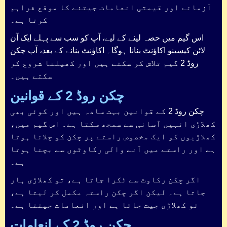
آزمانے اور قیمتی انعامات جیتنے کا موقع فراہم
کرتا ہے۔
اس گیم میں حصہ لینے کے لیے، آپ کو سب سے پہلے ایک آن
لائن کیسینو اکاؤنٹ بنانا ہوگا۔ اکاؤنٹ بنانے کے بعد، آپ چکن
روڈ 2 گیم تلاش کر سکتے ہیں اور کھیلنا شروع کر
سکتے ہیں۔
چکن روڈ 2 کے قوانین
چکن روڈ 2 کے قوانین بہت سادہ ہیں اور کوئی بھی
کھلاڑی انہیں آسانی سے سمجھ سکتا ہے۔ اس گیم میں،
کھلاڑیوں کو ایک مخصوص راستے پر چکن کو چلانا ہوتا
ہے اور راستے میں آنے والی رکاوٹوں سے بچنا ہوتا
ہے۔
اگر چکن رکاوٹ سے ٹکرا جاتا ہے، تو کھلاڑی ہار
جاتا ہے۔ لیکن اگر چکن راستہ مکمل کر لیتا ہے،
تو کھلاڑی جیت جاتا ہے اور انعامات جیتتا ہے۔
چکن روڈ 2 کے انعامات