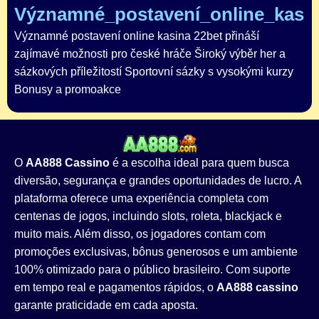
Významné_postavení_online_kasin
Významné postavení online kasina 22bet přináší
zajímavé možnosti pro české hráče Široký výběr her a
sázkových příležitostí Sportovní sázky s vysokými kurzy
Bonusy a promoakce
O
AA888 Cassino
é a escolha ideal para quem busca
diversão, segurança e grandes oportunidades de lucro. A
plataforma oferece uma experiência completa com
centenas de jogos, incluindo slots, roleta, blackjack e
muito mais. Além disso, os jogadores contam com
promoções exclusivas, bônus generosos e um ambiente
100% otimizado para o público brasileiro. Com suporte
em tempo real e pagamentos rápidos, o
AA888 cassino
garante praticidade em cada aposta.