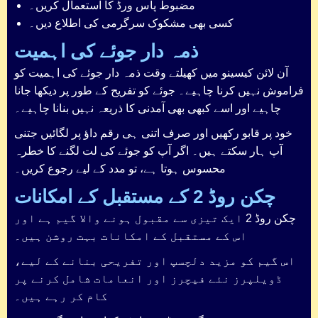
مضبوط پاس ورڈ کا استعمال کریں۔
کسی بھی مشکوک سرگرمی کی اطلاع دیں۔
ذمہ دار جوئے کی اہمیت
آن لائن کیسینو میں کھیلتے وقت ذمہ دار جوئے کی اہمیت کو
فراموش نہیں کرنا چاہیے۔ جوئے کو تفریح کے طور پر دیکھا جانا
چاہیے اور اسے کبھی بھی آمدنی کا ذریعہ نہیں بنانا چاہیے۔
خود پر قابو رکھیں اور صرف اتنی ہی رقم داؤ پر لگائیں جتنی
آپ ہار سکتے ہیں۔ اگر آپ کو جوئے کی لت لگنے کا خطرہ
محسوس ہوتا ہے، تو مدد کے لیے رجوع کریں۔
چکن روڈ 2 کے مستقبل کے امکانات
چکن روڈ 2 ایک تیزی سے مقبول ہونے والا گیم ہے اور
اس کے مستقبل کے امکانات بہت روشن ہیں۔
اس گیم کو مزید دلچسپ اور تفریحی بنانے کے لیے،
ڈویلپرز نئے فیچرز اور انعامات شامل کرنے پر
کام کر رہے ہیں۔