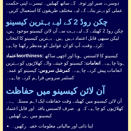
دوسرے، صبر اور توجہ کے ساتھ کھیلیں۔ تیسرے، اپنی حکمت
عملی کو بہتر بنانے کے لیے مختلف طریقوں کا استعمال کریں۔
چکن روڈ 2 کے لیے بہترین کیسینو
چکن روڈ 2 کھیلنے کے لیے بہت سے آن لائن کیسینو موجود ہیں،
لیکن سبھی قابل اعتماد نہیں ہیں۔ بہترین کیسینو کا انتخاب
کرتے وقت، آپ کو ان عوامل کو مدنظر رکھنا چاہیے:
کیسینو کا لائسنس ہونا اور اچھی ساکھ
اعتمادworthiness:
ہونا چاہیے۔
انعامات:
کیسینو کو جیتنے والے کھلاڑیوں کو بہترین
انعامات پیش کرنے چاہیے۔
کمرشل سروس:
کیسینو کو عمدہ
کسٹمر سروس فراہم کرنے چاہیے۔
آن لائن کیسینو میں حفاظت
آن لائن کیسینو میں کھیلتے وقت حفاظت ایک اہم مسئلہ ہے۔
کھلاڑیوں کو چاہیے کہ وہ صرف لائسنس یافتہ اور قابل اعتماد
کیسینو میں ہی کھیلیں۔
اپنا ذاتی اور مالیاتی معلومات خفیہ رکھیں۔