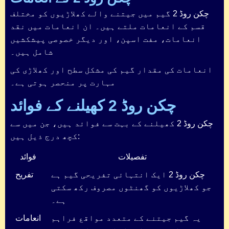
چکن روڈ 2 گیم میں جیتنے والے کھلاڑیوں کو مختلف
قسم کے انعامات ملتے ہیں۔ ان انعامات میں نقد
انعامات، مفت اسپن، اور دیگر خصوصی پیشکشیں
شامل ہیں۔
انعامات کی مقدار گیم کی مشکل سطح اور کھلاڑی کی
مہارت پر منحصر ہوتی ہے۔
چکن روڈ 2 کھیلنے کے فوائد
چکن روڈ 2 کھیلنے کے بہت سے فوائد ہیں، جن میں سے
کچھ درج ذیل ہیں:
تفصیلات
فوائد
چکن روڈ 2 ایک انتہائی تفریحی گیم ہے
تفریح
جو کھلاڑیوں کو گھنٹوں مصروف رکھ سکتی
ہے۔
یہ گیم جیتنے کے متعدد مواقع فراہم
انعامات