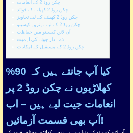
چکن روڈ 2 کے انعامات
چکن روڈ 2 کھیلنے کے فوائد
چکن روڈ 2 کھیلنے کے لیے تجاویز
چکن روڈ 2 کے لیے بہترین کیسینو
آن لائن کیسینو میں حفاظت
ذمہ دار جوئے کی اہمیت
چکن روڈ 2 کے مستقبل کے امکانات
کیا آپ جانتے ہیں کہ 90%
کھلاڑیوں نے چکن روڈ 2 پر
انعامات جیت لیے ہیں – اب
آپ بھی قسمت آزمائیں!
آن لائن کیسینو کی دنیا میں، بہت سے کھلاڑی مختلف قسم کے