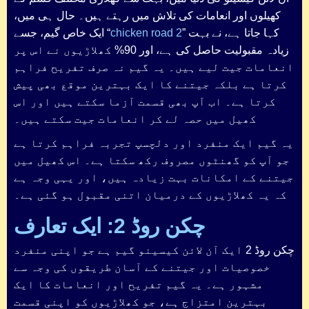
کھیلوں اور انعامات کی تلاش میں رہتے ہیں۔ حال ہی میں،
” کہا جاتا ہے، نے بہت
chicken road 2
ایک خاص گیم، جسے “
زیادہ مقبولیت حاصل کی ہے، اور 90% کھلاڑیوں نے اس پر
انعامات جیت لیے ہیں۔ یہ گیم نہ صرف تفریح فراہم
کرتا ہے بلکہ جیتنے کا ایک بہترین موقع بھی پیش
کرتا ہے۔ اب آپ بھی قسمت آزما سکتے ہیں اور اس
کھیل میں حصہ لے کر انعامات جیت سکتے ہیں۔
یہ گیم ایک منفرد اور دلچسپ تجربہ فراہم کرتا ہے
جو آپ کو گھنٹوں مصروف رکھ سکتا ہے۔ اس کھیل میں
جیتنے کے امکانات بہت زیادہ ہیں، اور یہی وجہ ہے
کہ یہ کھلاڑیوں کے درمیان اتنی مقبول ہو گئی ہے۔
چکن روڈ 2: ایک تعارف
چکن روڈ 2 ایک آن لائن کیسینو گیم ہے جو اپنی منفرد
خصوصیات اور جیتنے کے آسان طریقوں کی وجہ سے
مشہور ہے۔ یہ گیم تفریح اور انعامات کا ایک
بہترین امتزاج ہے، جو کھلاڑیوں کو اپنی قسمت