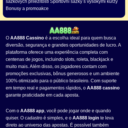
sázkových příležitostí Sportovní sázky s vysokými kurzy
Bonusy a promoakce
O
AA888 Cassino
é a escolha ideal para quem busca
diversão, segurança e grandes oportunidades de lucro. A
plataforma oferece uma experiência completa com
centenas de jogos, incluindo slots, roleta, blackjack e
muito mais. Além disso, os jogadores contam com
promoções exclusivas, bônus generosos e um ambiente
100% otimizado para o público brasileiro. Com suporte
em tempo real e pagamentos rápidos, o
AA888 cassino
garante praticidade em cada aposta.
Com o
AA888 app
, você pode jogar onde e quando
quiser. O cadastro é simples, e o
AA888 login
te leva
direto ao universo das apostas. É possível também