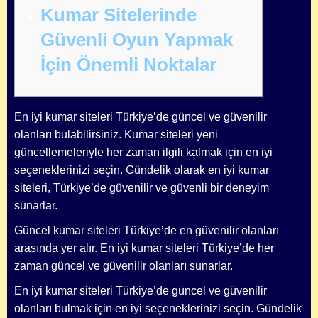
Kumar Sitelerinde
Güvenli Oyun Yapmak
İçin Önemli Noktalar
En iyi kumar siteleri Türkiye’de güncel ve güvenilir
olanları bulabilirsiniz. Kumar siteleri yeni
güncellemeleriyle her zaman ilgili kalmak için en iyi
seçeneklerinizi seçin. Gündelik olarak en iyi kumar
siteleri, Türkiye’de güvenilir ve güvenli bir deneyim
sunarlar.
Güncel kumar siteleri Türkiye’de en güvenilir olanları
arasında yer alır. En iyi kumar siteleri Türkiye’de her
zaman güncel ve güvenilir olanları sunarlar.
En iyi kumar siteleri Türkiye’de güncel ve güvenilir
olanları bulmak için en iyi seçeneklerinizi seçin. Gündelik