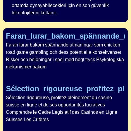
ortamda oynayabilecekleri için en son güvenlik
teknolojilerini kullanır.
Faran_lurar_bakom_spännande_u
Faran lurar bakom spännande utmaningar som chicken
road game gambling och dess potentiella konsekvenser
Risker och belöningar i spel med högt tryck Psykologiska
mekanismer bakom
Sélection_rigoureuse_profitez_pl
Sélection rigoureuse, profitez pleinement du casino
suisse en ligne et de ses opportunités lucratives
Comprendre le Cadre Législatif des Casinos en Ligne
Suisses Les Critères