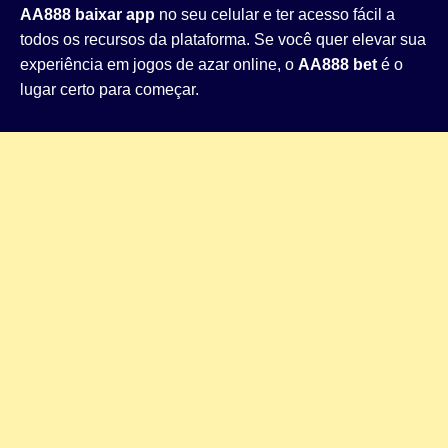
AA888 baixar app
no seu celular e ter acesso fácil a
todos os recursos da plataforma. Se você quer elevar sua
experiência em jogos de azar online, o
AA888 bet
é o
lugar certo para começar.