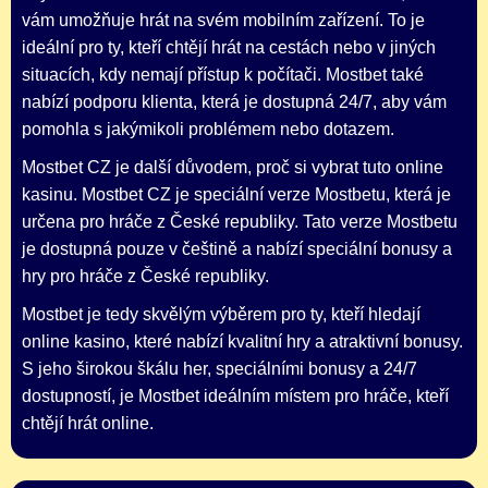
vám umožňuje hrát na svém mobilním zařízení. To je
ideální pro ty, kteří chtějí hrát na cestách nebo v jiných
situacích, kdy nemají přístup k počítači. Mostbet také
nabízí podporu klienta, která je dostupná 24/7, aby vám
pomohla s jakýmikoli problémem nebo dotazem.
Mostbet CZ je další důvodem, proč si vybrat tuto online
kasinu. Mostbet CZ je speciální verze Mostbetu, která je
určena pro hráče z České republiky. Tato verze Mostbetu
je dostupná pouze v češtině a nabízí speciální bonusy a
hry pro hráče z České republiky.
Mostbet je tedy skvělým výběrem pro ty, kteří hledají
online kasino, které nabízí kvalitní hry a atraktivní bonusy.
S jeho širokou škálu her, speciálními bonusy a 24/7
dostupností, je Mostbet ideálním místem pro hráče, kteří
chtějí hrát online.