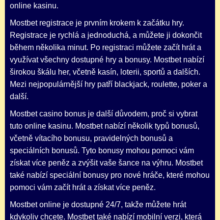
online kasinu.
Mostbet registrace je prvním krokem k začátku hry.
Registrace je rychlá a jednoduchá, a můžete ji dokončit
během několika minut. Po registraci můžete začít hrát a
využívat všechny dostupné hry a bonusy. Mostbet nabízí
širokou škálu her, včetně kasín, loterii, sportů a dalších.
Mezi nejpopulárnější hry patří blackjack, roulette, poker a
další.
Mostbet casino bonus je další důvodem, proč si vybrat
tuto online kasinu. Mostbet nabízí několik typů bonusů,
včetně vítacího bonusu, pravidelných bonusů a
speciálních bonusů. Tyto bonusy mohou pomoci vám
získat více peněz a zvýšit vaše šance na výhru. Mostbet
také nabízí speciální bonusy pro nové hráče, které mohou
pomoci vám začít hrát a získat více peněz.
Mostbet online je dostupné 24/7, takže můžete hrát
kdykoliv chcete. Mostbet také nabízí mobilní verzi, která