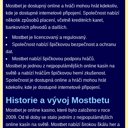
Mostbet je dostupný online a hráči mohou hrát kdekoliv,
kde je dostupné internetové připojení. Společnost nabízí
několik způsobů placení, včetně kreditních karet,
bankovních převodů a dalších.
Mostbet je licencovaný a regulovaný.
Společnost nabízí špičkovou bezpečnost a ochranu
dat.
Mostbet nabízí špičkovou podporu hráčů.
Mostbet je jednou z nejpopulárnějších online kasín na
světě a nabízí hráčům špičkovou herní zkušenost.
Společnost je dostupná online a hráči mohou hrát
kdekoliv, kde je dostupné internetové připojení.
Historie a vývoj Mostbetu
Mostbet je online kasino, které bylo založeno v roce
2009. Od té doby se stalo jedním z nejpopulárnějších
online kasín na světě. Mostbet nabízí širokou škálu her a