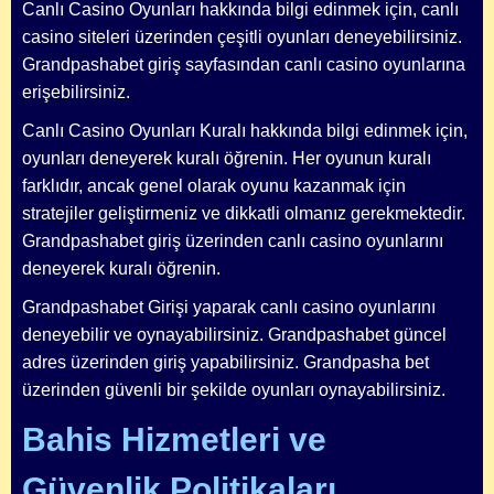
Canlı Casino Oyunları hakkında bilgi edinmek için, canlı
casino siteleri üzerinden çeşitli oyunları deneyebilirsiniz.
Grandpashabet giriş sayfasından canlı casino oyunlarına
erişebilirsiniz.
Canlı Casino Oyunları Kuralı hakkında bilgi edinmek için,
oyunları deneyerek kuralı öğrenin. Her oyunun kuralı
farklıdır, ancak genel olarak oyunu kazanmak için
stratejiler geliştirmeniz ve dikkatli olmanız gerekmektedir.
Grandpashabet giriş üzerinden canlı casino oyunlarını
deneyerek kuralı öğrenin.
Grandpashabet Girişi yaparak canlı casino oyunlarını
deneyebilir ve oynayabilirsiniz. Grandpashabet güncel
adres üzerinden giriş yapabilirsiniz. Grandpasha bet
üzerinden güvenli bir şekilde oyunları oynayabilirsiniz.
Bahis Hizmetleri ve
Güvenlik Politikaları