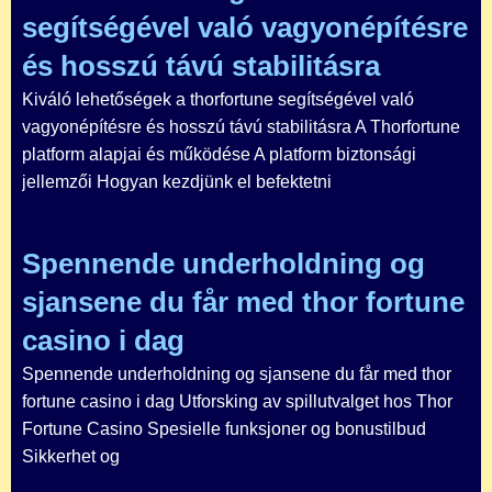
segítségével való vagyonépítésre
és hosszú távú stabilitásra
Kiváló lehetőségek a thorfortune segítségével való
vagyonépítésre és hosszú távú stabilitásra A Thorfortune
platform alapjai és működése A platform biztonsági
jellemzői Hogyan kezdjünk el befektetni
Spennende underholdning og
sjansene du får med thor fortune
casino i dag
Spennende underholdning og sjansene du får med thor
fortune casino i dag Utforsking av spillutvalget hos Thor
Fortune Casino Spesielle funksjoner og bonustilbud
Sikkerhet og