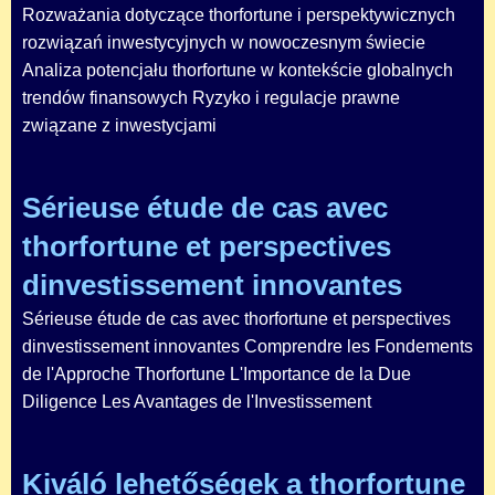
Rozważania dotyczące thorfortune i perspektywicznych
rozwiązań inwestycyjnych w nowoczesnym świecie
Analiza potencjału thorfortune w kontekście globalnych
trendów finansowych Ryzyko i regulacje prawne
związane z inwestycjami
Sérieuse étude de cas avec
thorfortune et perspectives
dinvestissement innovantes
Sérieuse étude de cas avec thorfortune et perspectives
dinvestissement innovantes Comprendre les Fondements
de l'Approche Thorfortune L'Importance de la Due
Diligence Les Avantages de l'Investissement
Kiváló lehetőségek a thorfortune