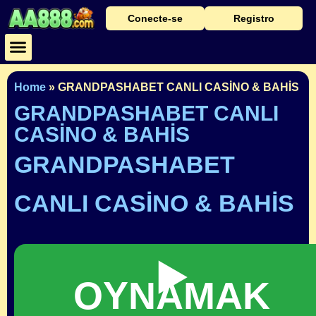
Conecte-se
Registro
Baixar Aplicativo
Caça Níqueis
Cassino Ao Vivo
Home
»
GRANDPASHABET CANLI CASİNO & BAHİS
GRANDPASHABET CANLI
CASİNO & BAHİS
GRANDPASHABET
CANLI CASİNO & BAHİS
▶️
OYNAMAK