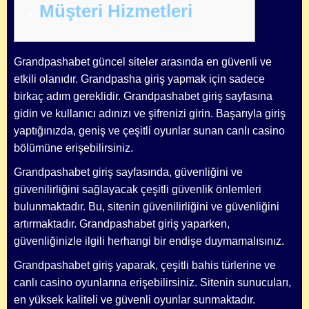
Müşteri Hizmetleri
Grandpashabet güncel siteler arasında en güvenli ve
etkili olanıdır. Grandpasha giriş yapmak için sadece
birkaç adım gereklidir. Grandpashabet giriş sayfasına
gidin ve kullanıcı adınızı ve şifrenizi girin. Başarıyla giriş
yaptığınızda, geniş ve çeşitli oyunlar sunan canlı casino
bölümüne erişebilirsiniz.
Grandpashabet giriş sayfasında, güvenliğini ve
güvenilirliğini sağlayacak çeşitli güvenlik önlemleri
bulunmaktadır. Bu, sitenin güvenilirliğini ve güvenliğini
artırmaktadır. Grandpashabet giriş yaparken,
güvenliğinizle ilgili herhangi bir endişe duymamalısınız.
Grandpashabet giriş yaparak, çeşitli bahis türlerine ve
canlı casino oyunlarına erişebilirsiniz. Sitenin sunucuları,
en yüksek kaliteli ve güvenli oyunlar sunmaktadır.