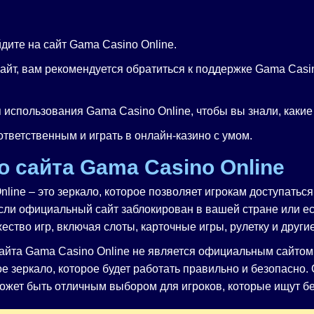
дите на сайт Gama Casino Online.
сайт, вам рекомендуется обратиться к поддержке Gama Casi
 использования Gama Casino Online, чтобы вы знали, какие
тветственным и играть в онлайн-казино с умом.
 сайта Gama Casino Online
ine – это зеркало, которое позволяет игрокам доступаться
сли официальный сайт заблокирован в вашей стране или е
ство игр, включая слоты, карточные игры, рулетку и другие
айта Gama Casino Online не является официальным сайтом,
 зеркало, которое будет работать правильно и безопасно. 
может быть отличным выбором для игроков, которые ищут бе