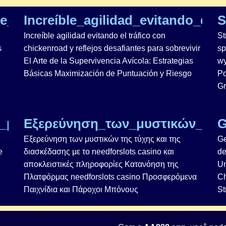
de_chickenroad_um_desafio_de_agili
Increíble_agilidad_evitando_el_
S
Increíble agilidad evitando el tráfico con
St
s
chickenroad y reflejos desafiantes para sobrevivir
sp
El Arte de la Supervivencia Avícola: Estrategias
wy
Básicas Maximización de Puntuación y Riesgo
Po
Gr
e_plinko_game_et_lart_de_maximiser
Εξερεύνηση_των_μυστικών_της
G
Εξερεύνηση των μυστικών της τύχης και της
Ge
e
διασκέδασης με το needforslots casino και
de
αποκλειστικές πληροφορίες Κατανόηση της
Un
Πλατφόρμας needforslots casino Προσφερόμενα
Ch
Παιχνίδια και Πάροχοι Μπόνους
St