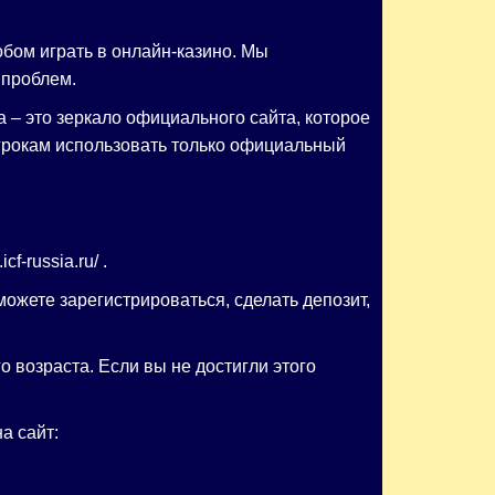
обом играть в онлайн-казино. Мы
 проблем.
 – это зеркало официального сайта, которое
игрокам использовать только официальный
-russia.ru/ .
можете зарегистрироваться, сделать депозит,
о возраста. Если вы не достигли этого
а сайт: