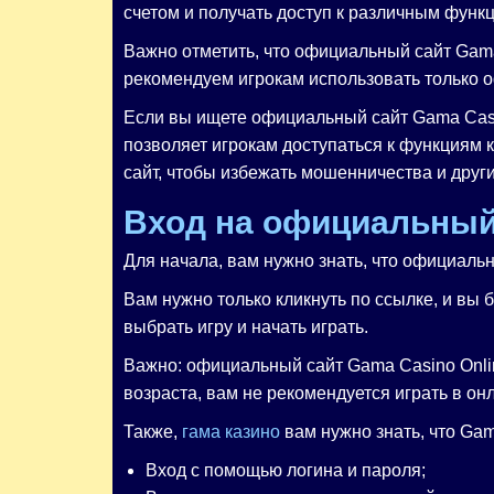
счетом и получать доступ к различным функц
Важно отметить, что официальный сайт Gama
рекомендуем игрокам использовать только 
Если вы ищете официальный сайт Gama Casino
позволяет игрокам доступаться к функциям 
сайт, чтобы избежать мошенничества и друг
Вход на официальный 
Для начала, вам нужно знать, что официальный
Вам нужно только кликнуть по ссылке, и вы 
выбрать игру и начать играть.
Важно: официальный сайт Gama Casino Online
возраста, вам не рекомендуется играть в он
Также,
гама казино
вам нужно знать, что Gam
Вход с помощью логина и пароля;