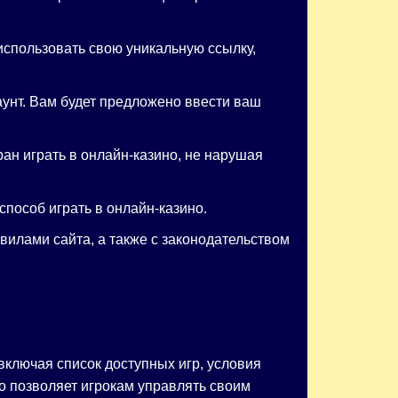
 использовать свою уникальную ссылку,
аунт. Вам будет предложено ввести ваш
тран играть в онлайн-казино, не нарушая
способ играть в онлайн-казино.
вилами сайта, а также с законодательством
ключая список доступных игр, условия
то позволяет игрокам управлять своим