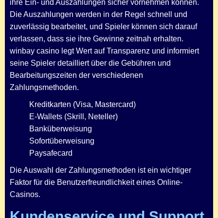
ihre Ein- und Auszahlungen sicher vornehmen können.
Die Auszahlungen werden in der Regel schnell und
zuverlässig bearbeitet, und Spieler können sich darauf
verlassen, dass sie ihre Gewinne zeitnah erhalten.
winbay casino legt Wert auf Transparenz und informiert
seine Spieler detailliert über die Gebühren und
Bearbeitungszeiten der verschiedenen
Zahlungsmethoden.
Kreditkarten (Visa, Mastercard)
E-Wallets (Skrill, Neteller)
Banküberweisung
Sofortüberweisung
Paysafecard
Die Auswahl der Zahlungsmethoden ist ein wichtiger
Faktor für die Benutzerfreundlichkeit eines Online-
Casinos.
Kundenservice und Support