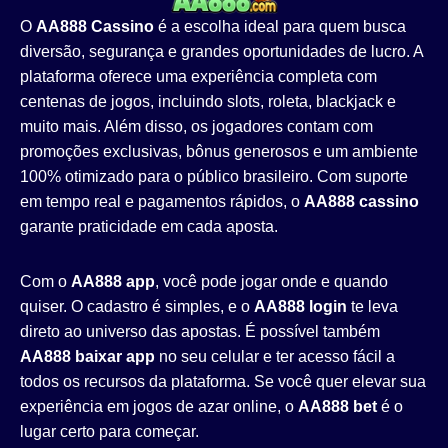
O
AA888 Cassino
é a escolha ideal para quem busca
diversão, segurança e grandes oportunidades de lucro. A
plataforma oferece uma experiência completa com
centenas de jogos, incluindo slots, roleta, blackjack e
muito mais. Além disso, os jogadores contam com
promoções exclusivas, bônus generosos e um ambiente
100% otimizado para o público brasileiro. Com suporte
em tempo real e pagamentos rápidos, o
AA888 cassino
garante praticidade em cada aposta.
Com o
AA888 app
, você pode jogar onde e quando
quiser. O cadastro é simples, e o
AA888 login
te leva
direto ao universo das apostas. É possível também
AA888 baixar app
no seu celular e ter acesso fácil a
todos os recursos da plataforma. Se você quer elevar sua
experiência em jogos de azar online, o
AA888 bet
é o
lugar certo para começar.