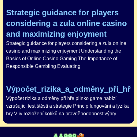
Strategic guidance for players
considering a zula online casino
and maximizing enjoyment
Strategic guidance for players considering a zula online
casino and maximizing enjoyment Understanding the
Basics of Online Casino Gaming The Importance of
Responsible Gambling Evaluating
Výpočet_rizika_a_odměny_při_hře_
Výpočet rizika a odměny při hře plinko game nabízí
vzrušující test štěstí a strategie Princip fungování a fyzika
hry Vliv rozložení kolíků na pravděpodobnost výhry