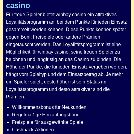
casino
Für treue Spieler bietet winbay casino ein attraktives
Loyalitätsprogramm an, bei dem Punkte für jeden Einsatz
gesammelt werden können. Diese Punkte können später
gegen Boni, Freispiele oder andere Prämien
eingetauscht werden. Das Loyalitätsprogramm ist eine
Möglichkeit für winbay casino, seine treuen Spieler zu
belohnen und langfristig an das Casino zu binden. Die
Höhe der Punkte, die für jeden Einsatz vergeben werden,
hängt vom Spieltyp und dem Einsatzbetrag ab. Je mehr
ein Spieler spielt, desto höher ist sein Status im
Loyalitätsprogramm und desto attraktiver sind die
Prämien.
Willkommensbonus für Neukunden
Regelmäßige Einzahlungsboni
Freispiele für ausgewählte Spiele
Cashback-Aktionen