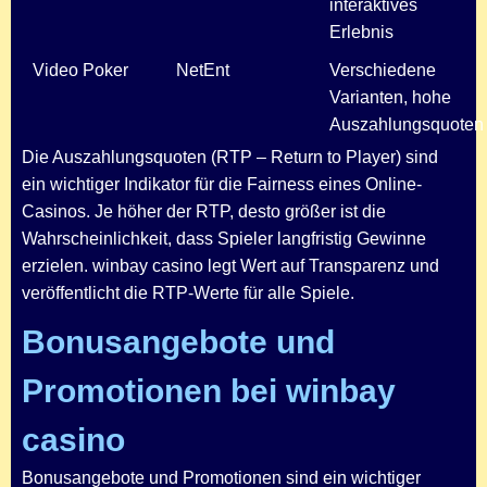
interaktives
Erlebnis
Video Poker
NetEnt
Verschiedene
Varianten, hohe
Auszahlungsquoten
Die Auszahlungsquoten (RTP – Return to Player) sind
ein wichtiger Indikator für die Fairness eines Online-
Casinos. Je höher der RTP, desto größer ist die
Wahrscheinlichkeit, dass Spieler langfristig Gewinne
erzielen. winbay casino legt Wert auf Transparenz und
veröffentlicht die RTP-Werte für alle Spiele.
Bonusangebote und
Promotionen bei winbay
casino
Bonusangebote und Promotionen sind ein wichtiger