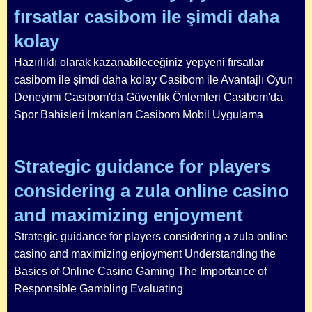
fırsatlar casibom ile şimdi daha
kolay
Hazırlıklı olarak kazanabileceğiniz yepyeni fırsatlar
casibom ile şimdi daha kolay Casibom ile Avantajlı Oyun
Deneyimi Casibom'da Güvenlik Önlemleri Casibom'da
Spor Bahisleri İmkanları Casibom Mobil Uygulama
Strategic guidance for players
considering a zula online casino
and maximizing enjoyment
Strategic guidance for players considering a zula online
casino and maximizing enjoyment Understanding the
Basics of Online Casino Gaming The Importance of
Responsible Gambling Evaluating