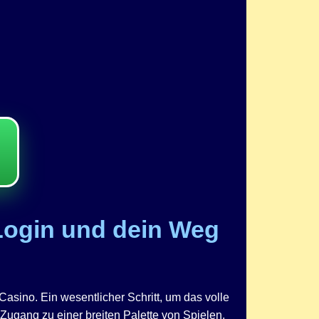
Login und dein Weg
asino. Ein wesentlicher Schritt, um das volle
 Zugang zu einer breiten Palette von Spielen,