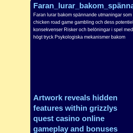
Faran_lurar_bakom_spänn
Faran lurar bakom spännande utmaningar som
chicken road game gambling och dess potentie
konsekvenser Risker och belöningar i spel med
högt tryck Psykologiska mekanismer bakom
Artwork reveals hidden
features within grizzlys
quest casino online
gameplay and bonuses