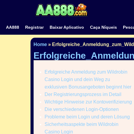
AA888
Registrar
Baixar Aplicativo
Caça Níqueis
Pesca
Home
»
Erfolgreiche_Anmeldung_zum_Wil
Erfolgreiche_Anmeldu
Erfolgreiche Anmeldung zum Wildrobin
Casino Login und dein Weg zu
exklusiven Bonusangeboten beginnt hier
Der Registrierungsprozess im Detail
Wichtige Hinweise zur Kontoverifizierung
Die verschiedenen Login-Optionen
Probleme beim Login und deren Lösung
Sicherheitsaspekte beim Wildrobin
Casino Login