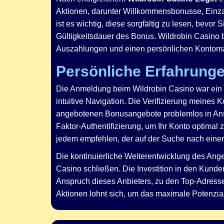
Aktionen, darunter Willkommensbonusse, Einza
ist es wichtig, diese sorgfältig zu lesen, bev
Gültigkeitsdauer des Bonus. Wildrobin Casino b
Auszahlungen und einen persönlichen Kontoma
Persönliche Erfahrunge
Die Anmeldung beim Wildrobin Casino war ein u
intuitive Navigation. Die Verifizierung meines K
angebotenen Bonusangebote problemlos in Ansp
Faktor-Authentifizierung, um Ihr Konto optimal
jedem empfehlen, der auf der Suche nach einer 
Die kontinuierliche Weiterentwicklung des Ang
Casino schließen. Die Investition in den Kund
Anspruch dieses Anbieters, zu den Top-Adress
Aktionen lohnt sich, um das maximale Potenzia