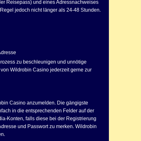
oder Reisepass) und eines Adressnachweises
 Regel jedoch nicht länger als 24-48 Stunden.
Adresse
sprozess zu beschleunigen und unnötige
von Wildrobin Casino jederzeit gerne zur
drobin Casino anzumelden. Die gängigste
nfach in die entsprechenden Felder auf der
a-Konten, falls diese bei der Registrierung
-Adresse und Passwort zu merken. Wildrobin
en.