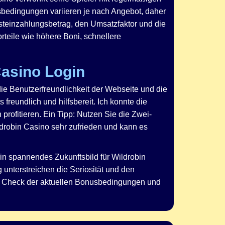
bedingungen variieren je nach Angebot, daher
esteinzahlungsbetrag, den Umsatzfaktor und die
rteile wie höhere Boni, schnellere
Casino Login
ie Benutzerfreundlichkeit der Webseite und die
 freundlich und hilfsbereit. Ich konnte die
ofitieren. Ein Tipp: Nutzen Sie die Zwei-
ldrobin Casino sehr zufrieden und kann es
in spannendes Zukunftsbild für Wildrobin
unterstreichen die Seriosität und den
er Check der aktuellen Bonusbedingungen und