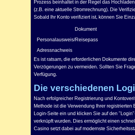
Prozess beinhaltet in der Regel das Hochladen
(z.B. eine aktuelle Stromrechnung). Die Verifiz
Sobald Ihr Konto verifiziert ist, können Sie 
Dokument
Personalausweis/Reisepass
Adressnachweis
Es ist ratsam, die erforderlichen Dokumente di
Verzögerungen zu vermeiden. Sollten Sie Frage
Verfügung.
Die verschiedenen Log
Nach erfolgreicher Registrierung und Kontover
Methode ist die Verwendung Ihrer registrierten
Login-Seite ein und klicken Sie auf den "Login"
verknüpft wurden. Dies ermöglicht einen schn
Casino setzt dabei auf modernste Sicherheitsst