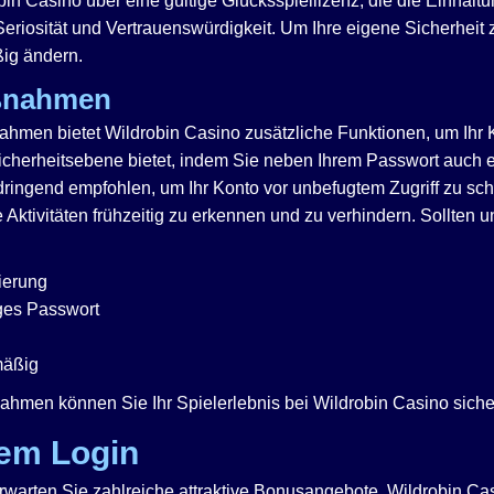
obin Casino über eine gültige Glücksspiellizenz, die die Einhalt
 Seriosität und Vertrauenswürdigkeit. Um Ihre eigene Sicherheit 
ig ändern.
aßnahmen
men bietet Wildrobin Casino zusätzliche Funktionen, um Ihr K
e Sicherheitsebene bietet, indem Sie neben Ihrem Passwort au
 dringend empfohlen, um Ihr Konto vor unbefugtem Zugriff zu sc
 Aktivitäten frühzeitig zu erkennen und zu verhindern. Sollten u
zierung
iges Passwort
mäßig
hmen können Sie Ihr Spielerlebnis bei Wildrobin Casino siche
em Login
rwarten Sie zahlreiche attraktive Bonusangebote. Wildrobin Ca