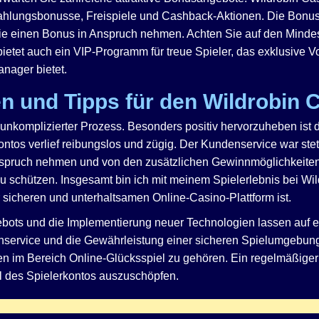
hlungsbonusse, Freispiele und Cashback-Aktionen. Die Bonus
or Sie einen Bonus in Anspruch nehmen. Achten Sie auf den Mind
ietet auch ein VIP-Programm für treue Spieler, das exklusive Vo
nager bietet.
n und Tipps für den Wildrobin 
nkomplizierter Prozess. Besonders positiv hervorzuheben ist d
ontos verlief reibungslos und zügig. Der Kundenservice war stets
ruch nehmen und von den zusätzlichen Gewinnmöglichkeiten pr
 zu schützen. Insgesamt bin ich mit meinem Spielerlebnis bei Wi
sicheren und unterhaltsamen Online-Casino-Plattform ist.
ebots und die Implementierung neuer Technologien lassen auf e
enservice und die Gewährleistung einer sicheren Spielumgebung 
en im Bereich Online-Glücksspiel zu gehören. Ein regelmäßig
l des Spielerkontos auszuschöpfen.