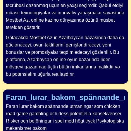
təcrübəsi qazanmaq üçün ən yaxşı seçimdir. Qəbul etdiyi
müasir texnologiyalar və innovativ yanaşmalar sayəsində
Mostbet Az, online kazino dünyasında özünü müsbət
tərəfdən göstərir.
Gələcəkdə Mostbet Az-ın Azərbaycan bazasında daha da
güclənəcəyi, oyun təkliflərini genişləndirəcəyi, yeni
bonuslar və promosiyalar təqdim edəcəyi gözlənilir. Bu
platforma, Azərbaycan online oyun bazarında lider
mövqeyi qazanmaq üçün bütün imkanlarına malikdir və
bu potensialını uğurla reallaşdırır.
Faran_lurar_bakom_spännande_u
Faran lurar bakom spännande utmaningar som chicken
road game gambling och dess potentiella konsekvenser
Risker och belöningar i spel med högt tryck Psykologiska
mekanismer bakom