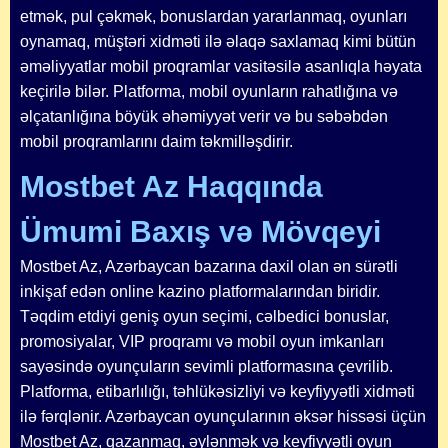
etmək, pul çəkmək, bonuslardan yararlanmaq, oyunları
oynamaq, müştəri xidməti ilə əlaqə saxlamaq kimi bütün
əməliyyatlar mobil proqramlar vasitəsilə asanlıqla həyata
keçirilə bilər. Platforma, mobil oyunların rahatlığına və
əlçatanlığına böyük əhəmiyyət verir və bu səbəbdən
mobil proqramlarını daim təkmilləşdirir.
Mostbet Az Haqqında
Ümumi Baxış və Mövqeyi
Mostbet Az, Azərbaycan bazarına daxil olan ən sürətli
inkişaf edən online kazino platformalarından biridir.
Təqdim etdiyi geniş oyun seçimi, cəlbedici bonuslar,
promosiyalar, VIP proqramı və mobil oyun imkanları
sayəsində oyunçuların sevimli platformasına çevrilib.
Platforma, etibarlılığı, təhlükəsizliyi və keyfiyyətli xidməti
ilə fərqlənir. Azərbaycan oyunçularının əksər hissəsi üçün
Mostbet Az, qazanmaq, əylənmək və keyfiyyətli oyun