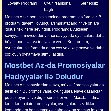
Loyalty Proqramı
Oyun fəallığına
Sərhədsiz
bağlı
Mostbet Az-ın bonus sistemində proqramı da fərqlidir. Bu
proqram, davamlı oyunçuları mükafatlandırır və onlara
xüsusi təkliflərlə sevindirir. Proqramda yüksələn
səviyyələr mövcuddur və hər səviyyədə oyunçulara daha
böyük bonuslar və imtiyazlar verilir. Bu proqram,
oyunçuları platformada daha çox vaxt keçirməyə və daha
çox oyun oynamaya stimullaşdırır.
Mostbet Az-da Promosiyalar
Hədiyyələr İlə Doludur
Mostbet Az, bonuslardan əlavə, müxtəlif promosiyalar da
təklif edir. Bu promosiyalar, oyunçulara əlavə qazanclar,
pulsuz oyunlar və digər sürprizlər verir. Məsələn, idman
tədbirlərinə dair promosiyalar, oyunçulara sevdikləri
komandalara bahis etməklə daha çox qazanmaq imkanı