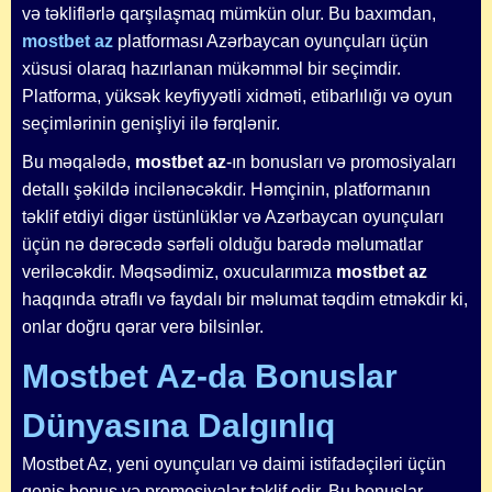
və təkliflərlə qarşılaşmaq mümkün olur. Bu baxımdan,
mostbet az
platforması Azərbaycan oyunçuları üçün
xüsusi olaraq hazırlanan mükəmməl bir seçimdir.
Platforma, yüksək keyfiyyətli xidməti, etibarlılığı və oyun
seçimlərinin genişliyi ilə fərqlənir.
Bu məqalədə,
mostbet az
-ın bonusları və promosiyaları
detallı şəkildə incilənəcəkdir. Həmçinin, platformanın
təklif etdiyi digər üstünlüklər və Azərbaycan oyunçuları
üçün nə dərəcədə sərfəli olduğu barədə məlumatlar
veriləcəkdir. Məqsədimiz, oxucularımıza
mostbet az
haqqında ətraflı və faydalı bir məlumat təqdim etməkdir ki,
onlar doğru qərar verə bilsinlər.
Mostbet Az-da Bonuslar
Dünyasına Dalgınlıq
Mostbet Az, yeni oyunçuları və daimi istifadəçiləri üçün
geniş bonus və promosiyalar təklif edir. Bu bonuslar,