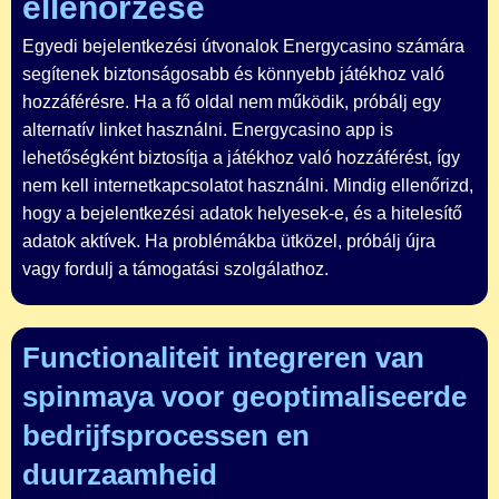
ellenőrzése
Egyedi bejelentkezési útvonalok Energycasino számára
segítenek biztonságosabb és könnyebb játékhoz való
hozzáférésre. Ha a fő oldal nem működik, próbálj egy
alternatív linket használni. Energycasino app is
lehetőségként biztosítja a játékhoz való hozzáférést, így
nem kell internetkapcsolatot használni. Mindig ellenőrizd,
hogy a bejelentkezési adatok helyesek-e, és a hitelesítő
adatok aktívek. Ha problémákba ütközel, próbálj újra
vagy fordulj a támogatási szolgálathoz.
Functionaliteit integreren van
spinmaya voor geoptimaliseerde
bedrijfsprocessen en
duurzaamheid