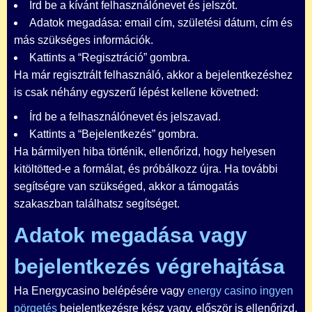
Írd be a kívánt felhasználónevet és jelszót.
Adatok megadása: email cím, születési dátum, cím és
más szükséges információk.
Kattints a “Regisztráció” gombra.
Ha már regisztrált felhasználó, akkor a bejelentkezéshez
is csak néhány egyszerű lépést kellene követned:
Írd be a felhasználónevet és jelszavad.
Kattints a “Bejelentkezés” gombra.
Ha bármilyen hiba történik, ellenőrizd, hogy helyesen
kitöltötted-e a formálat, és próbálkozz újra. Ha további
segítségre van szükséged, akkor a támogatás
szakaszban találhatsz segítséget.
Adatok megadása vagy
bejelentkezés végrehajtása
Ha Energycasino belépésére vagy
energy casino ingyen
pörgetés
bejelentkezésre kész vagy, először is ellenőrizd,