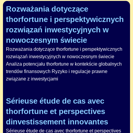
Rozważania dotyczące
thorfortune i perspektywicznych
rozwiązań inwestycyjnych w
nowoczesnym świecie
Rozważania dotyczące thorfortune i perspektywicznych
rozwiązań inwestycyjnych w nowoczesnym świecie
Analiza potencjału thorfortune w kontekście globalnych
trendów finansowych Ryzyko i regulacje prawne
związane z inwestycjami
Sérieuse étude de cas avec
thorfortune et perspectives
dinvestissement innovantes
Sérieuse étude de cas avec thorfortune et perspectives