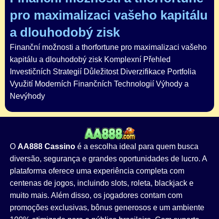
pro maximalizaci vašeho kapitálu
a dlouhodobý zisk
Finanční možnosti a thorfortune pro maximalizaci vašeho
kapitálu a dlouhodobý zisk Komplexní Přehled
Investičních Strategií Důležitost Diverzifikace Portfolia
Využití Moderních Finančních Technologií Výhody a
Nevýhody
O
AA888 Cassino
é a escolha ideal para quem busca
diversão, segurança e grandes oportunidades de lucro. A
plataforma oferece uma experiência completa com
centenas de jogos, incluindo slots, roleta, blackjack e
muito mais. Além disso, os jogadores contam com
promoções exclusivas, bônus generosos e um ambiente