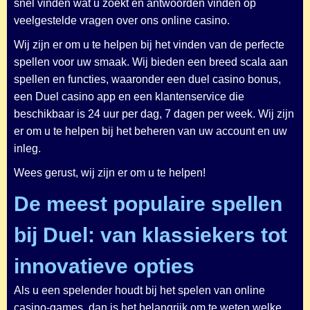
snel vinden wat u zoekt en antwoorden vinden op
veelgestelde vragen over ons online casino.
Wij zijn er om u te helpen bij het vinden van de perfecte
spellen voor uw smaak. Wij bieden een breed scala aan
spellen en functies, waaronder een duel casino bonus,
een Duel casino app en een klantenservice die
beschikbaar is 24 uur per dag, 7 dagen per week. Wij zijn
er om u te helpen bij het beheren van uw account en uw
inleg.
Wees gerust, wij zijn er om u te helpen!
De meest populaire spellen
bij Duel: van klassiekers tot
innovatieve opties
Als u een spelender houdt bij het spelen van online
casino-games, dan is het belangrijk om te weten welke