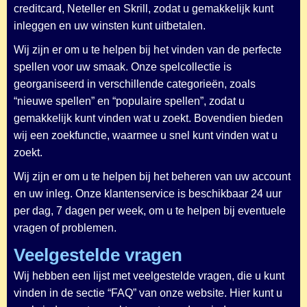
creditcard, Neteller en Skrill, zodat u gemakkelijk kunt
inleggen en uw winsten kunt uitbetalen.
Wij zijn er om u te helpen bij het vinden van de perfecte
spellen voor uw smaak. Onze spelcollectie is
georganiseerd in verschillende categorieën, zoals
“nieuwe spellen” en “populaire spellen”, zodat u
gemakkelijk kunt vinden wat u zoekt. Bovendien bieden
wij een zoekfunctie, waarmee u snel kunt vinden wat u
zoekt.
Wij zijn er om u te helpen bij het beheren van uw account
en uw inleg. Onze klantenservice is beschikbaar 24 uur
per dag, 7 dagen per week, om u te helpen bij eventuele
vragen of problemen.
Veelgestelde vragen
Wij hebben een lijst met veelgestelde vragen, die u kunt
vinden in de sectie “FAQ” van onze website. Hier kunt u