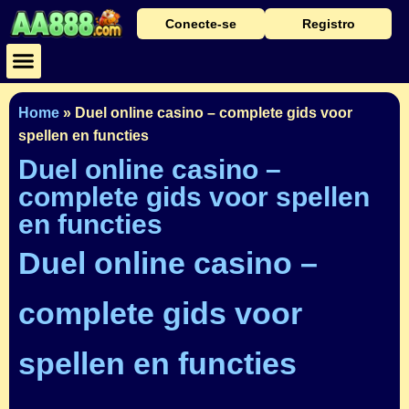
Conecte-se
Registro
Baixar Aplicativo
Caça Níqueis
Cassino Ao Vivo
Home
»
Duel online casino – complete gids voor
spellen en functies
Duel online casino –
complete gids voor spellen
en functies
Duel online casino –
complete gids voor
spellen en functies