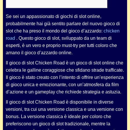
Se sei un appassionato di giochi di slot online,
probabilmente hai già sentito parlare del nuovo gioco di
slot che ha preso il mondo del gioco d’azzardo:
chicken
road
. Questo gioco di slot, sviluppato da un team di
esperti, è un vero e proprio must-try per tutti coloro che
amano il gioco d’azzardo online.
Il gioco di slot Chicken Road è un gioco di slot online che
celebra le galline coraggiose che sfidano strade trafficate.
Il gioco è stato creato con l’intento di offrire un’esperienza
di gioco unica e emozionante, con un’atmosfera da film
d’azione e un gameplay che richiede strategia e astuzia.
Il gioco di slot Chicken Road è disponibile in diverse
versioni, tra cui una versione classica e una versione con
bonus. La versione classica è ideale per coloro che
preferiscono un gioco di slot tradizionale, mentre la