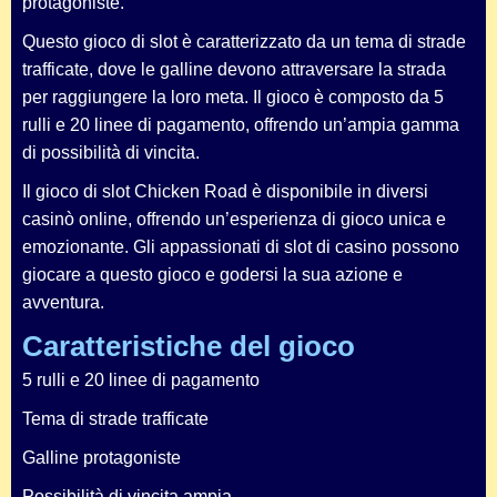
protagoniste.
Questo gioco di slot è caratterizzato da un tema di strade
trafficate, dove le galline devono attraversare la strada
per raggiungere la loro meta. Il gioco è composto da 5
rulli e 20 linee di pagamento, offrendo un’ampia gamma
di possibilità di vincita.
Il gioco di slot Chicken Road è disponibile in diversi
casinò online, offrendo un’esperienza di gioco unica e
emozionante. Gli appassionati di slot di casino possono
giocare a questo gioco e godersi la sua azione e
avventura.
Caratteristiche del gioco
5 rulli e 20 linee di pagamento
Tema di strade trafficate
Galline protagoniste
Possibilità di vincita ampia