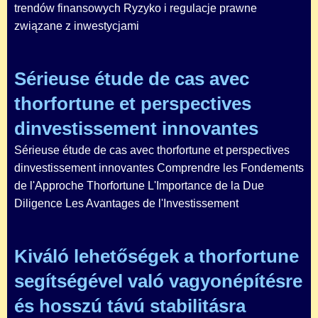
trendów finansowych Ryzyko i regulacje prawne
związane z inwestycjami
Sérieuse étude de cas avec
thorfortune et perspectives
dinvestissement innovantes
Sérieuse étude de cas avec thorfortune et perspectives
dinvestissement innovantes Comprendre les Fondements
de l'Approche Thorfortune L'Importance de la Due
Diligence Les Avantages de l'Investissement
Kiváló lehetőségek a thorfortune
segítségével való vagyonépítésre
és hosszú távú stabilitásra