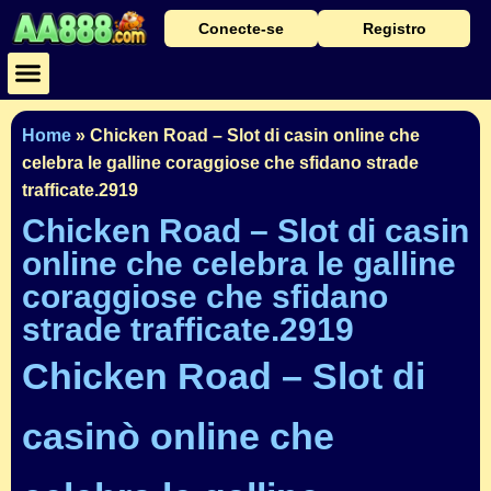
Conecte-se
Registro
Baixar Aplicativo
Caça Níqueis
Cassino Ao Vivo
Home
»
Chicken Road – Slot di casin online che
celebra le galline coraggiose che sfidano strade
trafficate.2919
Chicken Road – Slot di casin
online che celebra le galline
coraggiose che sfidano
strade trafficate.2919
Chicken Road – Slot di
casinò online che