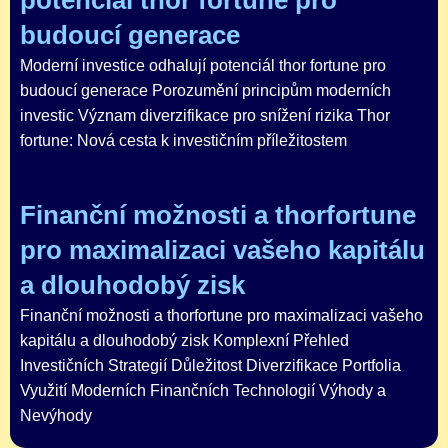
budoucí generace
Moderní investice odhalují potenciál thor fortune pro
budoucí generace Porozumění principům moderních
investic Význam diverzifikace pro snížení rizika Thor
fortune: Nová cesta k investičním příležitostem
Finanční možnosti a thorfortune
pro maximalizaci vašeho kapitálu
a dlouhodobý zisk
Finanční možnosti a thorfortune pro maximalizaci vašeho
kapitálu a dlouhodobý zisk Komplexní Přehled
Investičních Strategií Důležitost Diverzifikace Portfolia
Využití Moderních Finančních Technologií Výhody a
Nevýhody