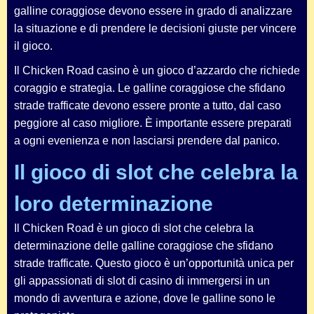
galline coraggiose devono essere in grado di analizzare
la situazione e di prendere le decisioni giuste per vincere
il gioco.
Il Chicken Road casino è un gioco d’azzardo che richiede
coraggio e strategia. Le galline coraggiose che sfidano
strade trafficate devono essere pronte a tutto, dal caso
peggiore al caso migliore. È importante essere preparati
a ogni evenienza e non lasciarsi prendere dal panico.
Il gioco di slot che celebra la
loro determinazione
Il Chicken Road è un gioco di slot che celebra la
determinazione delle galline coraggiose che sfidano
strade trafficate. Questo gioco è un’opportunità unica per
gli appassionati di slot di casino di immergersi in un
mondo di avventura e azione, dove le galline sono le