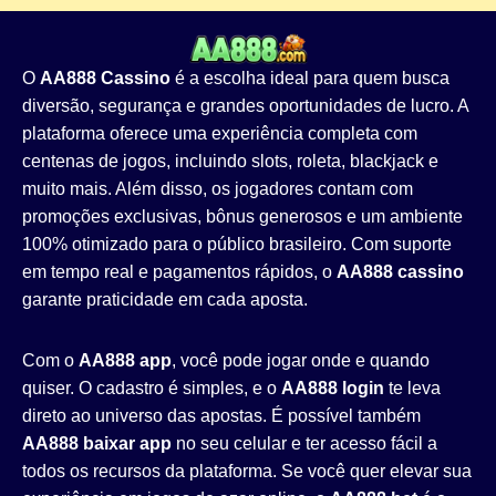
O
AA888 Cassino
é a escolha ideal para quem busca
diversão, segurança e grandes oportunidades de lucro. A
plataforma oferece uma experiência completa com
centenas de jogos, incluindo slots, roleta, blackjack e
muito mais. Além disso, os jogadores contam com
promoções exclusivas, bônus generosos e um ambiente
100% otimizado para o público brasileiro. Com suporte
em tempo real e pagamentos rápidos, o
AA888 cassino
garante praticidade em cada aposta.
Com o
AA888 app
, você pode jogar onde e quando
quiser. O cadastro é simples, e o
AA888 login
te leva
direto ao universo das apostas. É possível também
AA888 baixar app
no seu celular e ter acesso fácil a
todos os recursos da plataforma. Se você quer elevar sua