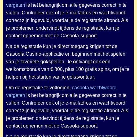
vergeten
is het belangrijk om alle gegevens correct in te
vullen. Controleer ook of je e-mailadres en wachtwoord
correct zijn ingevuld, voordat je de registratie afrondt. Als
je problemen ondervindt tijdens de registratie, kun je
contact opnemen met de Casoola-support.
Na de registratie kun je direct toegang krijgen tot de
Casoola Casino-applicatie en beginnen met het spelen
van je favoriete gokspellen. Je ontvangt ook een
welkomstbonus van € 800, plus 100 gratis spins, om je te
helpen bij het starten van je gokavontuur.
Om de registratie te voltooien,
casoola wachtwoord
vergeten
is het belangrijk om alle gegevens correct in te
vullen. Controleer ook of je e-mailadres en wachtwoord
correct zijn ingevuld, voordat je de registratie afrondt. Als
je problemen ondervindt tijdens de registratie, kun je
contact opnemen met de Casoola-support.
Na de registratie kun je direct toegang krijgen tot de