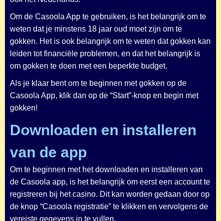
Om de Casoola App te gebruiken, is het belangrijk om te
weten dat je minstens 18 jaar oud moet zijn om te
gokken. Het is ook belangrijk om te weten dat gokken kan
leiden tot financiële problemen, en dat het belangrijk is
om gokken te doen met een beperkte budget.
Als je klaar bent om te beginnen met gokken op de
Casoola App, klik dan op de “Start”-knop en begin met
gokken!
Downloaden en installeren
van de app
Om te beginnen met het downloaden en installeren van
de Casoola app, is het belangrijk om eerst een account te
registreren bij het casino. Dit kan worden gedaan door op
de knop “Casoola registratie” te klikken en vervolgens de
vereiste gegevens in te vullen.