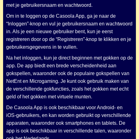
met je gebruikersnaam en wachtwoord.
Om in te loggen op de Casoola App, ga je naar de
“Inloggen”-knop en vul je gebruikersnaam en wachtwoord
in. Als je een nieuwe gebruiker bent, kun je eerst
registreren door op de “Registreren”-knop te klikken en je
gebruikersgegevens in te vullen.
Na het inloggen, kun je direct beginnen met gokken op de
app. De app biedt een brede verscheidenheid aan
gokspellen, waaronder ook de populaire gokspellen van
NetEnt en Microgaming. Je kunt ook gebruik maken van
de verschillende gokfuncties, zoals het gokken met echt
geld of het gokken met virtuele munten.
De Casoola App is ook beschikbaar voor Android- en
iOS-gebruikers, en kan worden gebruikt op verschillende
apparaten, waaronder ook smartphones en tablets. De
app is ook beschikbaar in verschillende talen, waaronder
ook het Nederlands.