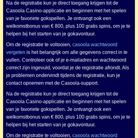
Na de registratie kun je direct toegang krijgen tot de
Casoola Casino-applicatie en beginnen met het spelen
van je favoriete gokspellen. Je ontvangt ook een
welkomstbonus van € 800, plus 100 gratis spins, om je te
helpen bij het starten van je gokavontuur.
Om de registratie te voltooien,
casoola wachtwoord
vergeten
is het belangrijk om alle gegevens correct in te
vullen. Controleer ook of je e-mailadres en wachtwoord
correct zijn ingevuld, voordat je de registratie afrondt. Als
je problemen ondervindt tijdens de registratie, kun je
contact opnemen met de Casoola-support.
Na de registratie kun je direct toegang krijgen tot de
Casoola Casino-applicatie en beginnen met het spelen
van je favoriete gokspellen. Je ontvangt ook een
welkomstbonus van € 800, plus 100 gratis spins, om je te
helpen bij het starten van je gokavontuur.
Om de registratie te voltooien,
casoola wachtwoord