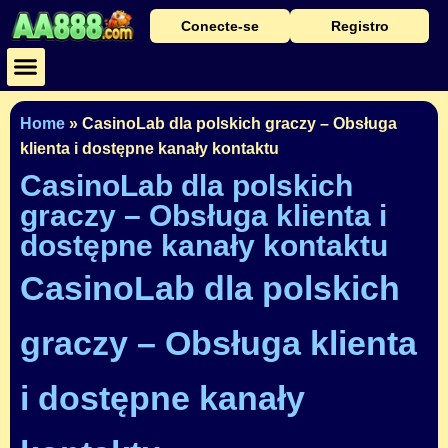
Conecte-se
Registro
Baixar Aplicativo
Caça Níqueis
Cassino Ao Vivo
Home
»
CasinoLab dla polskich graczy – Obsługa
klienta i dostępne kanały kontaktu
CasinoLab dla polskich
graczy – Obsługa klienta i
dostępne kanały kontaktu
CasinoLab dla polskich
graczy – Obsługa klienta
i dostępne kanały