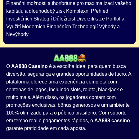
Finanční možnosti a thorfortune pro maximalizaci vašeho
kapitálu a dlouhodobý zisk Komplexní Přehled
Investičních Strategií Důležitost Diverzifikace Portfolia
Využití Moderních Finančních Technologií Výhody a
Nevýhody
O
AA888 Cassino
é a escolha ideal para quem busca
diversão, segurança e grandes oportunidades de lucro. A
plataforma oferece uma experiência completa com
centenas de jogos, incluindo slots, roleta, blackjack e
muito mais. Além disso, os jogadores contam com
promoções exclusivas, bônus generosos e um ambiente
100% otimizado para o público brasileiro. Com suporte
em tempo real e pagamentos rápidos, o
AA888 cassino
garante praticidade em cada aposta.