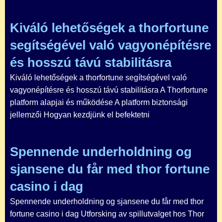
Kiváló lehetőségek a thorfortune
segítségével való vagyonépítésre
és hosszú távú stabilitásra
Kiváló lehetőségek a thorfortune segítségével való
vagyonépítésre és hosszú távú stabilitásra A Thorfortune
platform alapjai és működése A platform biztonsági
jellemzői Hogyan kezdjünk el befektetni
Spennende underholdning og
sjansene du får med thor fortune
casino i dag
Spennende underholdning og sjansene du får med thor
fortune casino i dag Utforsking av spillutvalget hos Thor