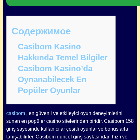
Содержимое
Casibom Kasino
Hakkında Temel Bilgiler
Casibom Kasino’da
Oynanabilecek En
Popüler Oyunlar
casibom
, en güvenli ve etkileyici oyun deneyimlerini
sunan en popüler casino sitelerinden biridir. Casibom 158
giriş sayesinde kullanıcılar çeşitli oyunlar ve bonuslarla
tanışabilirler. Casibom güncel giriş sayfasından hızlı ve