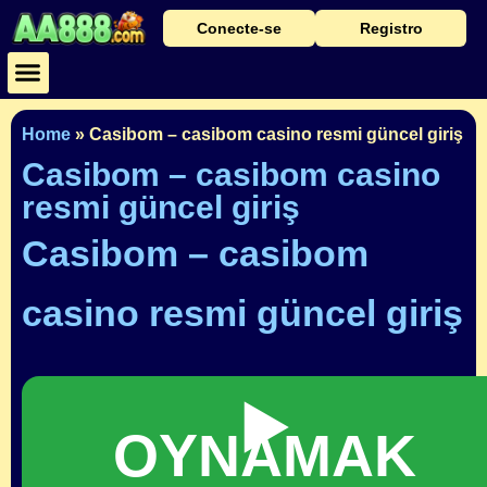
Conecte-se
Registro
Baixar Aplicativo
Caça Níqueis
Cassino Ao Vivo
Home
»
Casibom – casibom casino resmi güncel giriş
Casibom – casibom casino
resmi güncel giriş
Casibom – casibom
casino resmi güncel giriş
▶️
OYNAMAK