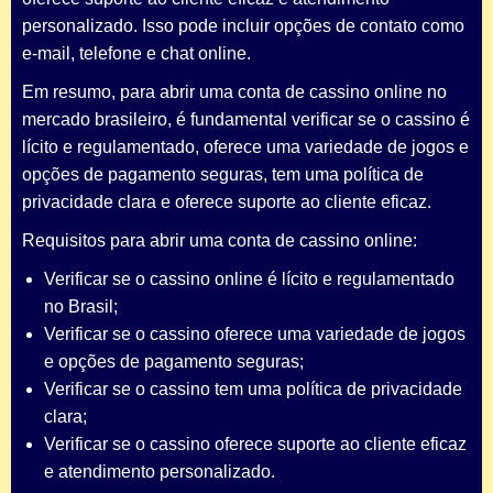
personalizado. Isso pode incluir opções de contato como
e-mail, telefone e chat online.
Em resumo, para abrir uma conta de cassino online no
mercado brasileiro, é fundamental verificar se o cassino é
lícito e regulamentado, oferece uma variedade de jogos e
opções de pagamento seguras, tem uma política de
privacidade clara e oferece suporte ao cliente eficaz.
Requisitos para abrir uma conta de cassino online:
Verificar se o cassino online é lícito e regulamentado
no Brasil;
Verificar se o cassino oferece uma variedade de jogos
e opções de pagamento seguras;
Verificar se o cassino tem uma política de privacidade
clara;
Verificar se o cassino oferece suporte ao cliente eficaz
e atendimento personalizado.