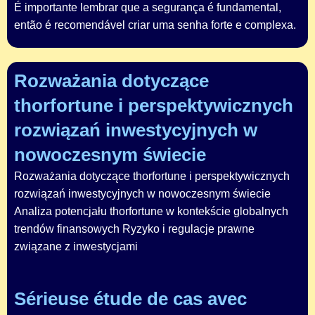
É importante lembrar que a segurança é fundamental,
então é recomendável criar uma senha forte e complexa.
Rozważania dotyczące
thorfortune i perspektywicznych
rozwiązań inwestycyjnych w
nowoczesnym świecie
Rozważania dotyczące thorfortune i perspektywicznych
rozwiązań inwestycyjnych w nowoczesnym świecie
Analiza potencjału thorfortune w kontekście globalnych
trendów finansowych Ryzyko i regulacje prawne
związane z inwestycjami
Sérieuse étude de cas avec