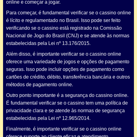
online e começar a jogar.
Para começar, é fundamental verificar se o cassino online
é lícito e regulamentado no Brasil. Isso pode ser feito
verificando se o cassino está registrado na Comissão
Nacional de Jogo do Brasil (CNJ) e se atende às normas
estabelecidas pela Lei nº 13.176/2015.
Além disso, é importante verificar se o cassino online
oferece uma variedade de jogos e opções de pagamento
seguras. Isso pode incluir opções de pagamento como
cartões de crédito, débito, transferência bancária e outros
métodos de pagamento online.
Outro ponto importante é a segurança do cassino online.
É fundamental verificar se o cassino tem uma política de
privacidade clara e se atende às normas de segurança
estabelecidas pela Lei nº 12.965/2014.
Finalmente, é importante verificar se o cassino online
oferece suporte ao cliente eficaz e atendimento