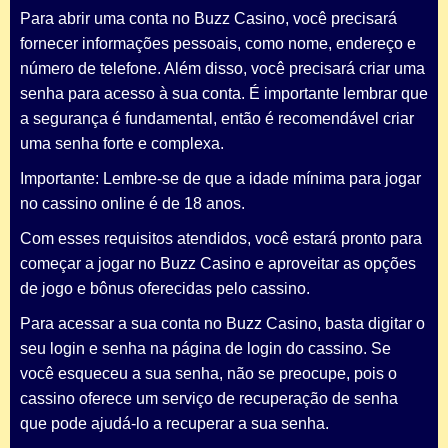
Para abrir uma conta no Buzz Casino, você precisará
fornecer informações pessoais, como nome, endereço e
número de telefone. Além disso, você precisará criar uma
senha para acesso à sua conta. É importante lembrar que
a segurança é fundamental, então é recomendável criar
uma senha forte e complexa.
Importante: Lembre-se de que a idade mínima para jogar
no cassino online é de 18 anos.
Com esses requisitos atendidos, você estará pronto para
começar a jogar no Buzz Casino e aproveitar as opções
de jogo e bônus oferecidas pelo cassino.
Para acessar a sua conta no Buzz Casino, basta digitar o
seu login e senha na página de login do cassino. Se
você esqueceu a sua senha, não se preocupe, pois o
cassino oferece um serviço de recuperação de senha
que pode ajudá-lo a recuperar a sua senha.