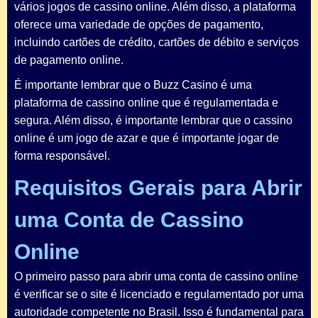
vários jogos de cassino online. Além disso, a plataforma
oferece uma variedade de opções de pagamento,
incluindo cartões de crédito, cartões de débito e serviços
de pagamento online.
É importante lembrar que o Buzz Casino é uma
plataforma de cassino online que é regulamentada e
segura. Além disso, é importante lembrar que o cassino
online é um jogo de azar e que é importante jogar de
forma responsável.
Requisitos Gerais para Abrir
uma Conta de Cassino
Online
O primeiro passo para abrir uma conta de cassino online
é verificar se o site é licenciado e regulamentado por uma
autoridade competente no Brasil. Isso é fundamental para