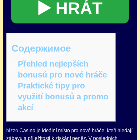
▶️ HRÁT
Содержимое
Přehled nejlepších
bonusů pro nové hráče
Praktické tipy pro
využití bonusů a promo
akcí
bizzo
Casino je ideální místo pro nové hráče, kteří hledají
zábavu a příležitosti k získání peněz. V posledních