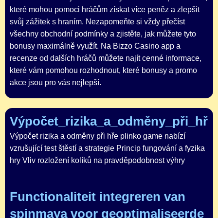
které mohou pomoci hráčům získat více peněz a zlepšit
svůj zážitek s hraním. Nezapomeňte si vždy přečíst
všechny obchodní podmínky a zjistěte, jak můžete tyto
bonusy maximálně využít. Na Bizzo Casino app a
recenze od dalších hráčů můžete najít cenné informace,
které vám pomohou rozhodnout, které bonusy a promo
akce jsou pro vás nejlepší.
Výpočet_rizika_a_odměny_při_hře_
Výpočet rizika a odměny při hře plinko game nabízí
vzrušující test štěstí a strategie Princip fungování a fyzika
hry Vliv rozložení kolíků na pravděpodobnost výhry
Functionaliteit integreren van
spinmaya voor geoptimaliseerde