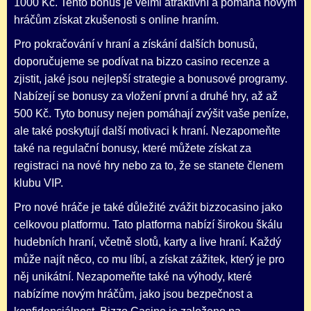
1000 Kč. Tento bonus je velmi atraktivní a pomáhá novým
hráčům získat zkušenosti s online hraním.
Pro pokračování v hraní a získání dalších bonusů,
doporučujeme se podívat na bizzo casino recenze a
zjistit, jaké jsou nejlepší strategie a bonusové programy.
Nabízejí se bonusy za vložení první a druhé hry, až až
500 Kč. Tyto bonusy nejen pomáhají zvýšit vaše peníze,
ale také poskytují další motivaci k hraní. Nezapomeňte
také na regulační bonusy, které můžete získat za
registraci na nové hry nebo za to, že se stanete členem
klubu VIP.
Pro nové hráče je také důležité zvážit bizzocasino jako
celkovou platformu. Tato platforma nabízí širokou škálu
hudebních hraní, včetně slotů, karty a live hraní. Každý
může najít něco, co mu líbí, a získat zážitek, který je pro
něj unikátní. Nezapomeňte také na výhody, které
nabízíme novým hráčům, jako jsou bezpečnost a