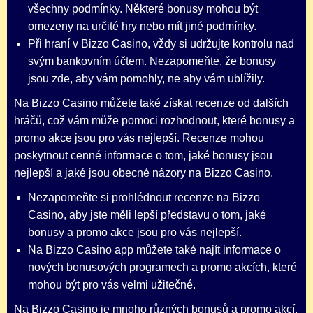
všechny podmínky. Některé bonusy mohou být
omezeny na určité hry nebo mít jiné podmínky.
Při hraní v Bizzo Casino, vždy si udržujte kontrolu nad
svým bankovním účtem. Nezapomeňte, že bonusy
jsou zde, aby vám pomohly, ne aby vám ublížily.
Na Bizzo Casino můžete také získat recenze od dalších
hráčů, což vám může pomoci rozhodnout, které bonusy a
promo akce jsou pro vás nejlepší. Recenze mohou
poskytnout cenné informace o tom, jaké bonusy jsou
nejlepší a jaké jsou obecné názory na Bizzo Casino.
Nezapomeňte si prohlédnout recenze na Bizzo
Casino, aby jste měli lepší představu o tom, jaké
bonusy a promo akce jsou pro vás nejlepší.
Na Bizzo Casino app můžete také najít informace o
nových bonusových programech a promo akcích, které
mohou být pro vás velmi užitečné.
Na Bizzo Casino je mnoho různých bonusů a promo akcí,