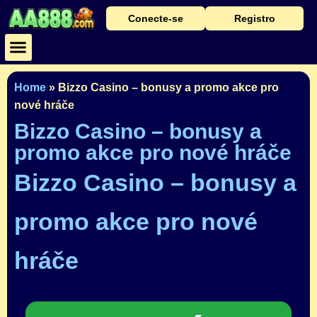
Conecte-se
Registro
Baixar Aplicativo
Caça Níqueis
Cassino Ao Vivo
Home
»
Bizzo Casino – bonusy a promo akce pro
nové hráče
Bizzo Casino – bonusy a
promo akce pro nové hráče
Bizzo Casino – bonusy a
promo akce pro nové
hráče