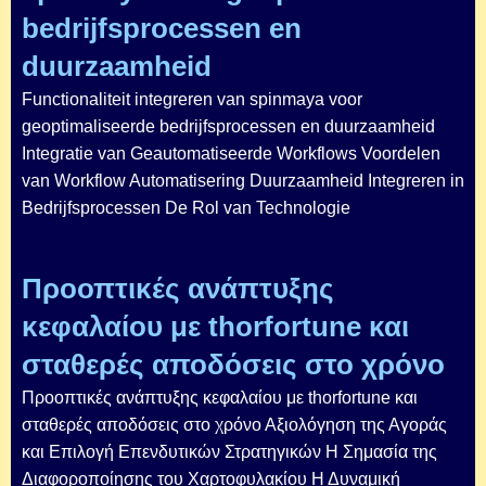
bedrijfsprocessen en
duurzaamheid
Functionaliteit integreren van spinmaya voor
geoptimaliseerde bedrijfsprocessen en duurzaamheid
Integratie van Geautomatiseerde Workflows Voordelen
van Workflow Automatisering Duurzaamheid Integreren in
Bedrijfsprocessen De Rol van Technologie
Προοπτικές ανάπτυξης
κεφαλαίου με thorfortune και
σταθερές αποδόσεις στο χρόνο
Προοπτικές ανάπτυξης κεφαλαίου με thorfortune και
σταθερές αποδόσεις στο χρόνο Αξιολόγηση της Αγοράς
και Επιλογή Επενδυτικών Στρατηγικών Η Σημασία της
Διαφοροποίησης του Χαρτοφυλακίου Η Δυναμική