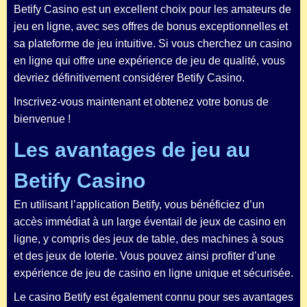
Betify Casino est un excellent choix pour les amateurs de
jeu en ligne, avec ses offres de bonus exceptionnelles et
sa plateforme de jeu intuitive. Si vous cherchez un casino
en ligne qui offre une expérience de jeu de qualité, vous
devriez définitivement considérer Betify Casino.
Inscrivez-vous maintenant et obtenez votre bonus de
bienvenue !
Les avantages de jeu au
Betify Casino
En utilisant l’application Betify, vous bénéficiez d’un
accès immédiat à un large éventail de jeux de casino en
ligne, y compris des jeux de table, des machines à sous
et des jeux de loterie. Vous pouvez ainsi profiter d’une
expérience de jeu de casino en ligne unique et sécurisée.
Le casino Betify est également connu pour ses avantages