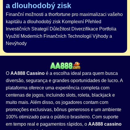
a dlouhodobý zisk
Finanční možnosti a thorfortune pro maximalizaci vašeho
kapitálu a dlouhodobý zisk Komplexní Přehled
Investičních Strategií Důležitost Diverzifikace Portfolia
Využití Moderních Finančních Technologií Výhody a
Nevýhody
O
AA888 Cassino
é a escolha ideal para quem busca
diversão, segurança e grandes oportunidades de lucro. A
plataforma oferece uma experiência completa com
centenas de jogos, incluindo slots, roleta, blackjack e
muito mais. Além disso, os jogadores contam com
promoções exclusivas, bônus generosos e um ambiente
100% otimizado para o público brasileiro. Com suporte
em tempo real e pagamentos rápidos, o
AA888 cassino