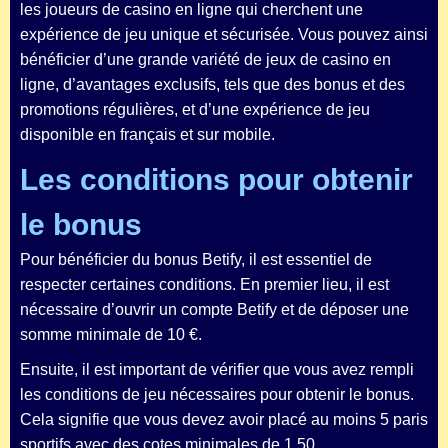
les joueurs de casino en ligne qui cherchent une
expérience de jeu unique et sécurisée. Vous pouvez ainsi
bénéficier d’une grande variété de jeux de casino en
ligne, d’avantages exclusifs, tels que des bonus et des
promotions régulières, et d’une expérience de jeu
disponible en français et sur mobile.
Les conditions pour obtenir
le bonus
Pour bénéficier du bonus Betify, il est essentiel de
respecter certaines conditions. En premier lieu, il est
nécessaire d’ouvrir un compte Betify et de déposer une
somme minimale de 10 €.
Ensuite, il est important de vérifier que vous avez rempli
les conditions de jeu nécessaires pour obtenir le bonus.
Cela signifie que vous devez avoir placé au moins 5 paris
sportifs avec des cotes minimales de 1,50.