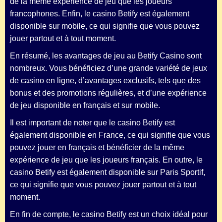
de la même expérience de jeu que les joueurs
francophones. Enfin, le casino Betify est également
disponible sur mobile, ce qui signifie que vous pouvez
jouer partout et à tout moment.
En résumé, les avantages de jeu au Betify Casino sont
nombreux. Vous bénéficiez d’une grande variété de jeux
de casino en ligne, d’avantages exclusifs, tels que des
bonus et des promotions régulières, et d’une expérience
de jeu disponible en français et sur mobile.
Il est important de noter que le casino Betify est
également disponible en France, ce qui signifie que vous
pouvez jouer en français et bénéficier de la même
expérience de jeu que les joueurs français. En outre, le
casino Betify est également disponible sur Paris Sportif,
ce qui signifie que vous pouvez jouer partout et à tout
moment.
En fin de compte, le casino Betify est un choix idéal pour