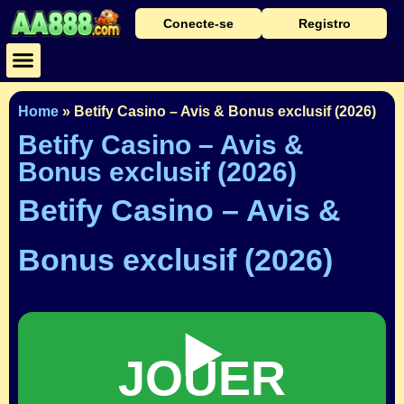
Conecte-se
Registro
Baixar Aplicativo
Caça Níqueis
Cassino Ao Vivo
Home
»
Betify Casino – Avis & Bonus exclusif (2026)
Betify Casino – Avis &
Bonus exclusif (2026)
Betify Casino – Avis &
Bonus exclusif (2026)
▶️
JOUER