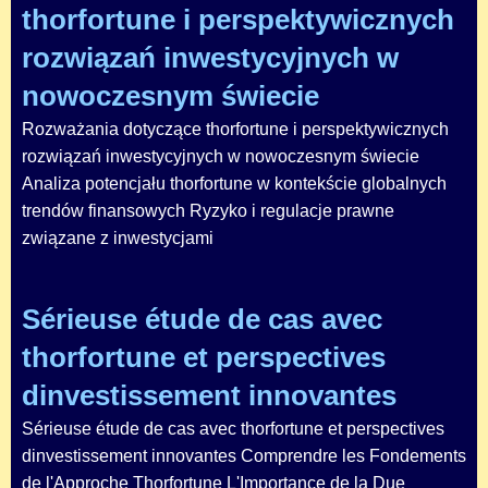
thorfortune i perspektywicznych
rozwiązań inwestycyjnych w
nowoczesnym świecie
Rozważania dotyczące thorfortune i perspektywicznych
rozwiązań inwestycyjnych w nowoczesnym świecie
Analiza potencjału thorfortune w kontekście globalnych
trendów finansowych Ryzyko i regulacje prawne
związane z inwestycjami
Sérieuse étude de cas avec
thorfortune et perspectives
dinvestissement innovantes
Sérieuse étude de cas avec thorfortune et perspectives
dinvestissement innovantes Comprendre les Fondements
de l'Approche Thorfortune L'Importance de la Due