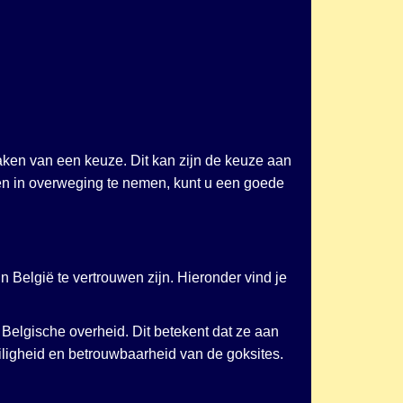
 maken van een keuze. Dit kan zijn de keuze aan
ren in overweging te nemen, kunt u een goede
n België te vertrouwen zijn. Hieronder vind je
 Belgische overheid. Dit betekent dat ze aan
ligheid en betrouwbaarheid van de goksites.