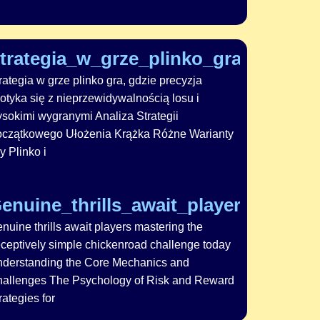
dade_e_sobrevivência
tráfico_con_chickenroad_y_reflejos_
trategia_w_grze_plinko_gra_gdzie_p
rategia w grze plinko gra, gdzie precyzja
otyka się z nieprzewidywalnością losu i
sokimi wygranymi Analiza Strategii
czątkowego Ułożenia Krążka Różne Warianty
y Plinko i
_ses_gains_potentiel
_τύχης_και_της_δ
enuine_thrills_await_players_maste
nuine thrills await players mastering the
ceptively simple chickenroad challenge today
derstanding the Core Mechanics and
allenges The Psychology of Risk and Reward
rategies for