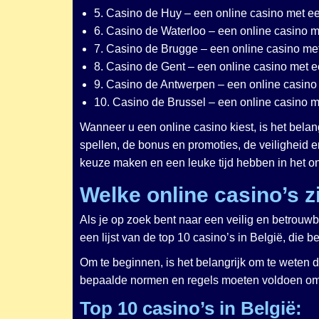
5. Casino de Huy – een online casino met e
6. Casino de Waterloo – een online casino 
7. Casino de Brugge – een online casino me
8. Casino de Gent – een online casino met 
9. Casino de Antwerpen – een online casino
10. Casino de Brussel – een online casino 
Wanneer u een online casino kiest, is het belan
spellen, de bonus en promoties, de veiligheid 
keuze maken en een leuke tijd hebben in het on
Welke online casino’s z
Als je op zoek bent naar een veilig en betrouwba
een lijst van de top 10 casino’s in België, die
Om te beginnen, is het belangrijk om te weten d
bepaalde normen en regels moeten voldoen om h
Top 10 casino’s in België: