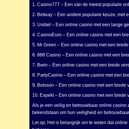
1. Casino777 – Een van de meest populaire onl
2. Betway – Een andere populaire keuze, met 
3. Unibet – Een online casino met een lange ge
4. CasinoEuro – Een online casino met een br
5. Mr Green – Een online casino met een brede
6. 888 Casino – Een online casino met een bre
7. Bwin – Een online casino met een brede ver
8. PartyCasino – Een online casino met een br
9. Betsson – Een online casino met een brede 
10. Expekt – Een online casino met een brede 
Als je een veilig en betrouwbaar online casino 
bekendstaan om hun veiligheid en betrouwbaar
Let op: Het is belangrijk om te weten dat online 