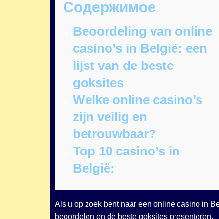
Содержимое
Beoordeling van online
casino’s in België: een
lijst van de beste
goksites
Welke online casino’s
zijn veilig en
betrouwbaar?
Top 10 casino’s in
België:
Als u op zoek bent naar een online casino in Belg
beoordelen en de beste goksites presenteren.