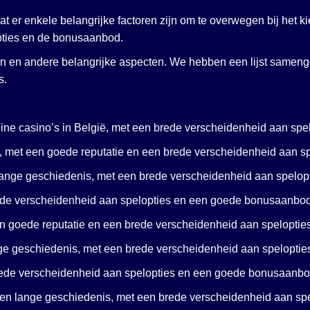
at er enkele belangrijke factoren zijn om te overwegen bij het k
opties en de bonusaanbod.
n en andere belangrijke aspecten. We hebben een lijst samenges
s.
ine casino’s in België, met een brede verscheidenheid aan sp
, met een goede reputatie en een brede verscheidenheid aan sp
 lange geschiedenis, met een brede verscheidenheid aan spelo
ede verscheidenheid aan spelopties en een goede bonusaanbod
n goede reputatie en een brede verscheidenheid aan spelopties
nge geschiedenis, met een brede verscheidenheid aan spelopt
rede verscheidenheid aan spelopties en een goede bonusaanbo
een lange geschiedenis, met een brede verscheidenheid aan s