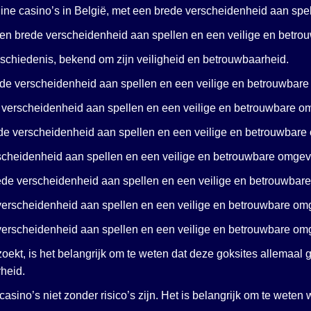
ine casino’s in België, met een brede verscheidenheid aan spe
een brede verscheidenheid aan spellen en een veilige en betr
schiedenis, bekend om zijn veiligheid en betrouwbaarheid.
ede verscheidenheid aan spellen en een veilige en betrouwbar
 verscheidenheid aan spellen en een veilige en betrouwbare o
de verscheidenheid aan spellen en een veilige en betrouwbare
scheidenheid aan spellen en een veilige en betrouwbare omgev
ede verscheidenheid aan spellen en een veilige en betrouwbar
verscheidenheid aan spellen en een veilige en betrouwbare om
verscheidenheid aan spellen en een veilige en betrouwbare om
zoekt, is het belangrijk om te weten dat deze goksites allemaal
heid.
casino’s niet zonder risico’s zijn. Het is belangrijk om te weten 