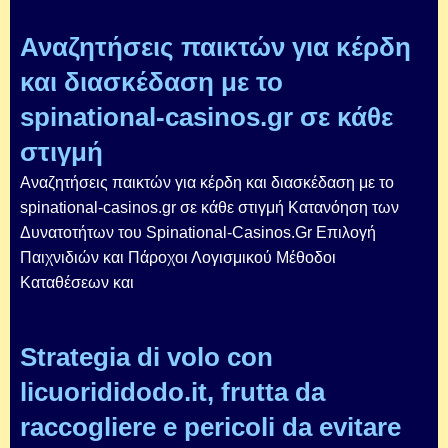
Αναζητήσεις παικτών για κέρδη
και διασκέδαση με το
spinational-casinos.gr σε κάθε
στιγμή
Αναζητήσεις παικτών για κέρδη και διασκέδαση με το
spinational-casinos.gr σε κάθε στιγμή Κατανόηση των
Δυνατοτήτων του Spinational-Casinos.Gr Επιλογή
Παιχνιδιών και Πάροχοι Λογισμικού Μέθοδοι
Καταθέσεων και
Strategia di volo con
licuorididodo.it, frutta da
raccogliere e pericoli da evitare