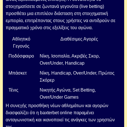
στοιχηματίσετε σε ζωντανά γεγονότα (live betting)
προσθέτει μια επιπλέον διάσταση στη στοιχηματική
εμπειρία, επιτρέποντας στους χρήστες να αντιδρούν σε
πραγματικό χρόνο στις εξελίξεις του αγώνα.
Αθλητικό
Διαθέσιμες Αγορές
Γεγονός
Ποδόσφαιρο
Νίκη, Ισοπαλία, Ακριβές Σκορ,
Over/Under, Handicap
Μπάσκετ
Νίκη, Handicap, Over/Under, Πρώτος
Σκόρερ
Τένις
Νικητής Αγώνα, Set Betting,
Over/Under Games
Η συνεχής προσθήκη νέων αθλημάτων και αγορών
διασφαλίζει ότι η baxterbet online παραμένει
ανταγωνιστική και ικανοποιεί τις ανάγκες των χρηστών
της.