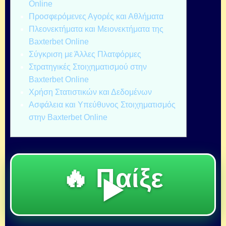
Online
Προσφερόμενες Αγορές και Αθλήματα
Πλεονεκτήματα και Μειονεκτήματα της
Baxterbet Online
Σύγκριση με Άλλες Πλατφόρμες
Στρατηγικές Στοιχηματισμού στην
Baxterbet Online
Χρήση Στατιστικών και Δεδομένων
Ασφάλεια και Υπεύθυνος Στοιχηματισμός
στην Baxterbet Online
🔥 Παίξε
▶️