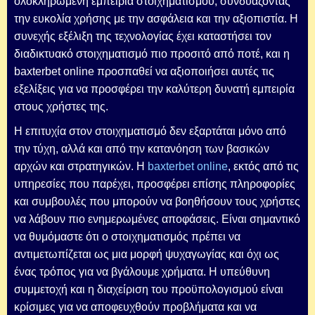
ολοκληρωμένη εμπειρία στοιχηματισμού, συνδυάζοντας
την ευκολία χρήσης με την ασφάλεια και την αξιοπιστία. Η
συνεχής εξέλιξη της τεχνολογίας έχει καταστήσει τον
διαδικτυακό στοιχηματισμό πιο προσιτό από ποτέ, και η
baxterbet online προσπαθεί να αξιοποιήσει αυτές τις
εξελίξεις για να προσφέρει την καλύτερη δυνατή εμπειρία
στους χρήστες της.
Η επιτυχία στον στοιχηματισμό δεν εξαρτάται μόνο από
την τύχη, αλλά και από την κατανόηση των βασικών
αρχών και στρατηγικών. Η
baxterbet online
, εκτός από τις
υπηρεσίες που παρέχει, προσφέρει επίσης πληροφορίες
και συμβουλές που μπορούν να βοηθήσουν τους χρήστες
να λάβουν πιο ενημερωμένες αποφάσεις. Είναι σημαντικό
να θυμόμαστε ότι ο στοιχηματισμός πρέπει να
αντιμετωπίζεται ως μια μορφή ψυχαγωγίας και όχι ως
ένας τρόπος για να βγάλουμε χρήματα. Η υπεύθυνη
συμμετοχή και η διαχείριση του προϋπολογισμού είναι
κρίσιμες για να αποφευχθούν προβλήματα και να