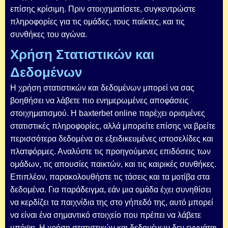
επίσης κρίσιμη. Πριν στοιχηματίσετε, συγκεντρώστε
πληροφορίες για τις ομάδες, τους παίκτες, και τις
συνθήκες του αγώνα.
Χρήση Στατιστικών και
Δεδομένων
Η χρήση στατιστικών και δεδομένων μπορεί να σας
βοηθήσει να λάβετε πιο ενημερωμένες αποφάσεις
στοιχηματισμού. Η baxterbet online παρέχει ορισμένες
στατιστικές πληροφορίες, αλλά μπορείτε επίσης να βρείτε
περισσότερα δεδομένα σε εξειδικευμένες ιστοσελίδες και
πλατφόρμες. Αναλύστε τις προηγούμενες επιδόσεις των
ομάδων, τις απουσίες παικτών, και τις καιρικές συνθήκες.
Επιπλέον, παρακολουθήστε τις τάσεις και τα μοτίβα στα
δεδομένα. Για παράδειγμα, εάν μια ομάδα έχει συνηθίσει
να κερδίζει τα παιχνίδια της στο γήπεδό της, αυτό μπορεί
να είναι ένα σημαντικό στοιχείο που πρέπει να λάβετε
υπόψη. Η χρήση στατιστικών και δεδομένων δεν εγγυάται