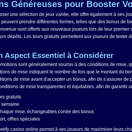
ns Généreuses pour Booster Vo
poser une sélection de jeux variée, elle offre également à ses 
 peuvent prendre différentes formes, telles que des bonus de bi
envenue sont offerts aux nouveaux joueurs lors de leur premier 
eurs dépôts. Les tours gratuits permettent aux joueurs de tester
n Aspect Essentiel à Considérer
promotions sont généralement soumis à des conditions de mise, qu
ons de mise indiquent le nombre de fois que le montant du bonus
ditions de mise avant d'accepter un bonus, afin de s'assurer de 
onditions de mise transparentes et équitables, afin de garantir 
rs gratuits
e semaine
 chaque mise, échangeables contre des bonus
ort, offres spéciales
tify casino online permet à ses joueurs de maximiser leurs chan