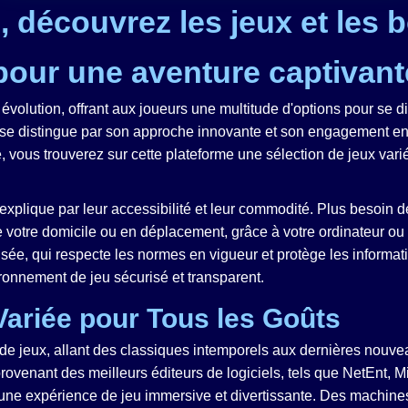
 découvrez les jeux et les 
 pour une aventure captivant
évolution, offrant aux joueurs une multitude d'options pour se di
se distingue par son approche innovante et son engagement en
vous trouverez sur cette plateforme une sélection de jeux varié
'explique par leur accessibilité et leur commodité. Plus besoi
de votre domicile ou en déplacement, grâce à votre ordinateur ou 
risée, qui respecte les normes en vigueur et protège les informa
ronnement de jeu sécurisé et transparent.
Variée pour Tous les Goûts
de jeux, allant des classiques intemporels aux dernières nou
 provenant des meilleurs éditeurs de logiciels, tels que NetEnt
nt une expérience de jeu immersive et divertissante. Des machi