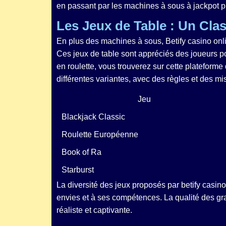
en passant par les machines à sous à jackpot pro
Les Jeux de Table : Un Cl
En plus des machines à sous, Betify casino onlin
Ces jeux de table sont appréciés des joueurs p
en roulette, vous trouverez sur cette plateform
différentes variantes, avec des règles et des mi
Jeu
Blackjack Classic
Roulette Européenne
Book of Ra
Starburst
La diversité des jeux proposés par betify casin
envies et à ses compétences. La qualité des gr
réaliste et captivante.