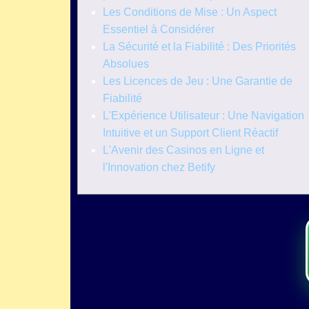
Les Conditions de Mise : Un Aspect
Essentiel à Considérer
La Sécurité et la Fiabilité : Des Priorités
Absolues
Les Licences de Jeu : Une Garantie de
Fiabilité
L'Expérience Utilisateur : Une Navigation
Intuitive et un Support Client Réactif
L'Avenir des Casinos en Ligne et
l'Innovation chez Betify