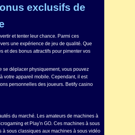
bonus exclusifs de
e
vertir et tenter leur chance. Parmi ces
vers une expérience de jeu de qualité. Que
s et des bonus attractifs pour pimenter vos
n de se déplacer physiquement, vous pouvez
à votre appareil mobile. Cependant, il est
tions personnelles des joueurs. Betify casino
veautés du marché. Les amateurs de machines à
, Microgaming et Play'n GO. Ces machines à sous
nes à sous classiques aux machines à sous vidéo