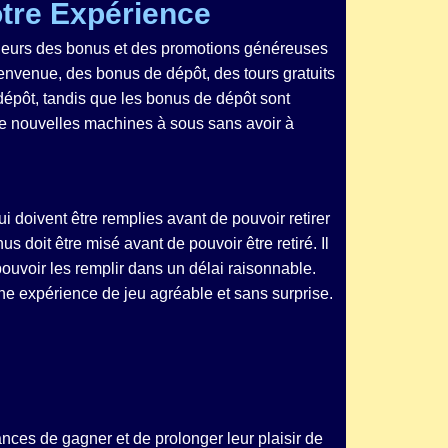
tre Expérience
joueurs des bonus et des promotions généreuses
envenue, des bonus de dépôt, des tours gratuits
dépôt, tandis que les bonus de dépôt sont
 de nouvelles machines à sous sans avoir à
i doivent être remplies avant de pouvoir retirer
 doit être misé avant de pouvoir être retiré. Il
pouvoir les remplir dans un délai raisonnable.
une expérience de jeu agréable et sans surprise.
ces de gagner et de prolonger leur plaisir de