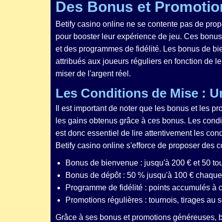
Des Bonus et Promotio
Betify casino online ne se contente pas de pro
pour booster leur expérience de jeu. Ces bonus
et des programmes de fidélité. Les bonus de bi
attribués aux joueurs réguliers en fonction de l
miser de l'argent réel.
Les Conditions de Mise : U
Il est important de noter que les bonus et les 
les gains obtenus grâce à ces bonus. Les conditi
est donc essentiel de lire attentivement les con
Betify casino online s'efforce de proposer des c
Bonus de bienvenue : jusqu'à 200 € et 50 tou
Bonus de dépôt : 50 % jusqu'à 100 € chaqu
Programme de fidélité : points accumulés à
Promotions régulières : tournois, tirages au s
Grâce à ses bonus et promotions généreuses, be