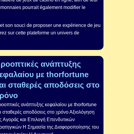
ptomonnaies pourrait également modifier le
, et son souci de proposer une expérience de jeu
ez sur cette plateforme un univers de
cí_test_št
ροοπτικές ανάπτυξης
εφαλαίου με thorfortune
αι σταθερές αποδόσεις στο
ρόνο
οοπτικές ανάπτυξης κεφαλαίου με thorfortune
ι σταθερές αποδόσεις στο χρόνο Αξιολόγηση
ς Αγοράς και Επιλογή Επενδυτικών
ρατηγικών Η Σημασία της Διαφοροποίησης του