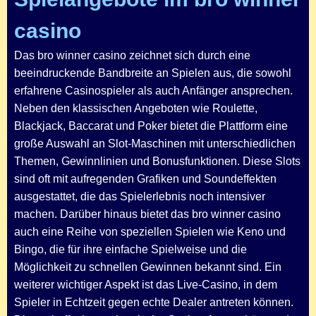
casino
Das bro winner casino zeichnet sich durch eine
beeindruckende Bandbreite an Spielen aus, die sowohl
erfahrene Casinospieler als auch Anfänger ansprechen.
Neben den klassischen Angeboten wie Roulette,
Blackjack, Baccarat und Poker bietet die Plattform eine
große Auswahl an Slot-Maschinen mit unterschiedlichen
Themen, Gewinnlinien und Bonusfunktionen. Diese Slots
sind oft mit aufregenden Grafiken und Soundeffekten
ausgestattet, die das Spielerlebnis noch intensiver
machen. Darüber hinaus bietet das bro winner casino
auch eine Reihe von speziellen Spielen wie Keno und
Bingo, die für ihre einfache Spielweise und die
Möglichkeit zu schnellen Gewinnen bekannt sind. Ein
weiterer wichtiger Aspekt ist das Live-Casino, in dem
Spieler in Echtzeit gegen echte Dealer antreten können.