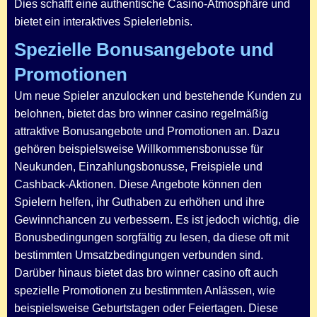
Dies schafft eine authentische Casino-Atmosphäre und
bietet ein interaktives Spielerlebnis.
Spezielle Bonusangebote und
Promotionen
Um neue Spieler anzulocken und bestehende Kunden zu
belohnen, bietet das bro winner casino regelmäßig
attraktive Bonusangebote und Promotionen an. Dazu
gehören beispielsweise Willkommensbonusse für
Neukunden, Einzahlungsbonusse, Freispiele und
Cashback-Aktionen. Diese Angebote können den
Spielern helfen, ihr Guthaben zu erhöhen und ihre
Gewinnchancen zu verbessern. Es ist jedoch wichtig, die
Bonusbedingungen sorgfältig zu lesen, da diese oft mit
bestimmten Umsatzbedingungen verbunden sind.
Darüber hinaus bietet das bro winner casino oft auch
spezielle Promotionen zu bestimmten Anlässen, wie
beispielsweise Geburtstagen oder Feiertagen. Diese