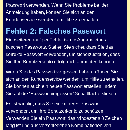
Passwort verwenden. Wenn Sie Probleme bei der
Anmeldung haben, können Sie sich an den
Kundenservice wenden, um Hilfe zu erhalten.
Fehler 2: Falsches Passwort
Ein weiterer häufiger Fehler ist die Angabe eines
falschen Passworts. Stellen Sie sicher, dass Sie das
korrekte Passwort verwenden, um sicherzustellen, dass
Sie Ihre Benutzerkonto erfolgreich anmelden können.
Wenn Sie das Passwort vergessen haben, können Sie
sich an den Kundenservice wenden, um Hilfe zu erhalten.
Sie können auch ein neues Passwort erstellen, indem
Sie auf die “Passwort vergessen” Schaltfläche klicken.
Es ist wichtig, dass Sie ein sicheres Passwort
verwenden, um Ihre Benutzerkonto zu schützen.
Verwenden Sie ein Passwort, das mindestens 8 Zeichen
lang ist und aus verschiedenen Kombinationen von