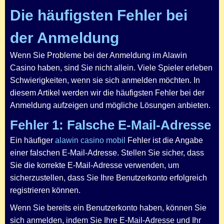
Die häufigsten Fehler bei
der Anmeldung
Wenn Sie Probleme bei der Anmeldung im Alawin
Casino haben, sind Sie nicht allein. Viele Spieler erleben
Schwierigkeiten, wenn sie sich anmelden möchten. In
diesem Artikel werden wir die häufigsten Fehler bei der
Anmeldung aufzeigen und mögliche Lösungen anbieten.
Fehler 1: Falsche E-Mail-Adresse
Ein häufiger
alawin casino mobil
Fehler ist die Angabe
einer falschen E-Mail-Adresse. Stellen Sie sicher, dass
Sie die korrekte E-Mail-Adresse verwenden, um
sicherzustellen, dass Sie Ihre Benutzerkonto erfolgreich
registrieren können.
Wenn Sie bereits ein Benutzerkonto haben, können Sie
sich anmelden, indem Sie Ihre E-Mail-Adresse und Ihr