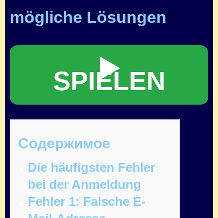
mögliche Lösungen
▶️
SPIELEN
Содержимое
Die häufigsten Fehler
bei der Anmeldung
Fehler 1: Falsche E-