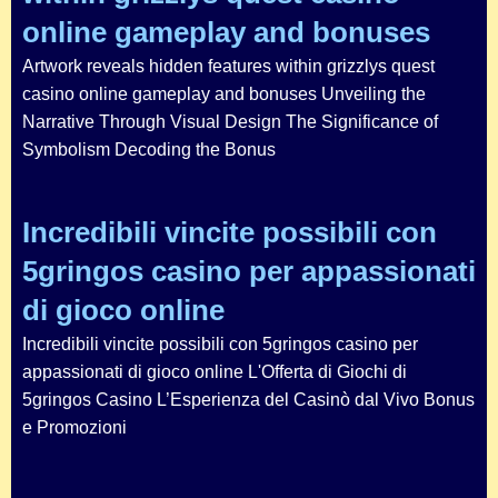
online gameplay and bonuses
Artwork reveals hidden features within grizzlys quest
casino online gameplay and bonuses Unveiling the
Narrative Through Visual Design The Significance of
Symbolism Decoding the Bonus
Incredibili vincite possibili con
5gringos casino per appassionati
di gioco online
Incredibili vincite possibili con 5gringos casino per
appassionati di gioco online L'Offerta di Giochi di
5gringos Casino L’Esperienza del Casinò dal Vivo Bonus
e Promozioni