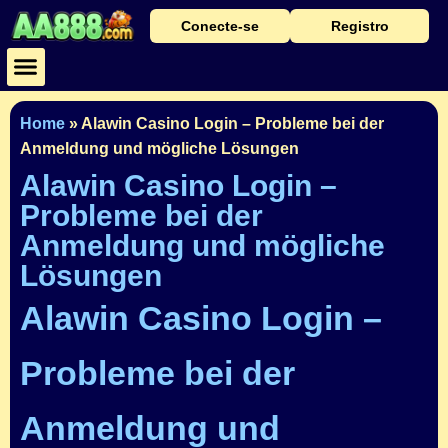
Conecte-se
Registro
Baixar Aplicativo
Caça Níqueis
Cassino Ao Vivo
Home
»
Alawin Casino Login – Probleme bei der
Anmeldung und mögliche Lösungen
Alawin Casino Login –
Probleme bei der
Anmeldung und mögliche
Lösungen
Alawin Casino Login –
Probleme bei der
Anmeldung und