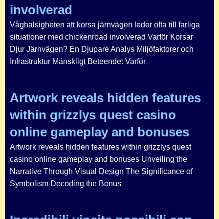
involverad
Våghalsigheten att korsa järnvägen leder ofta till farliga
situationer med chickenroad involverad Varför Korsar
Djur Järnvägen? En Djupare Analys Miljöfaktorer och
Infrastruktur Mänskligt Beteende: Varför
Artwork reveals hidden features
within grizzlys quest casino
online gameplay and bonuses
Artwork reveals hidden features within grizzlys quest
casino online gameplay and bonuses Unveiling the
Narrative Through Visual Design The Significance of
Symbolism Decoding the Bonus