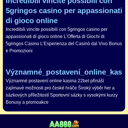
Incredibili vincite possibili con
5gringos casino per appassionati
di gioco online
Incredibili vincite possibili con 5gringos casino per
appassionati di gioco online L'Offerta di Giochi di
5gringos Casino L’Esperienza del Casinò dal Vivo Bonus
e Promozioni
Významné_postavení_online_kasin
Významné postavení online kasina 22bet přináší
zajímavé možnosti pro české hráče Široký výběr her a
sázkových příležitostí Sportovní sázky s vysokými kurzy
Bonusy a promoakce